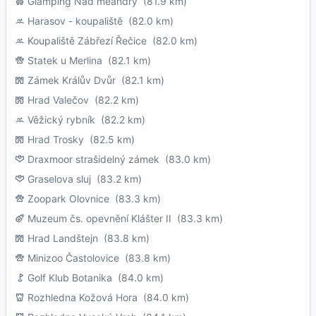
Glamping Nad meandry
(81.9 km)
Harasov - koupaliště
(82.0 km)
Koupaliště Zábřezí Řečice
(82.0 km)
Statek u Merlina
(82.1 km)
Zámek Králův Dvůr
(82.1 km)
Hrad Valečov
(82.2 km)
Věžický rybník
(82.2 km)
Hrad Trosky
(82.5 km)
Draxmoor strašidelný zámek
(83.0 km)
Graselova sluj
(83.2 km)
Zoopark Olovnice
(83.3 km)
Muzeum čs. opevnění Klášter II
(83.3 km)
Hrad Landštejn
(83.8 km)
Minizoo Častolovice
(83.8 km)
Golf Klub Botanika
(84.0 km)
Rozhledna Kožová Hora
(84.0 km)