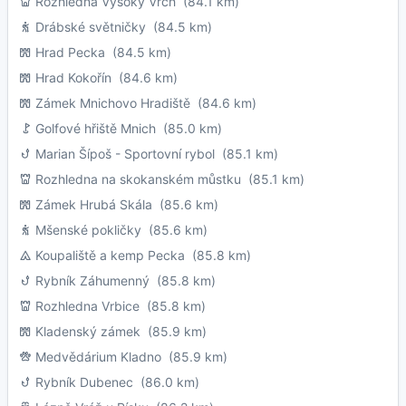
Rozhledna Vysoký Vrch
(84.1 km)
Drábské světničky
(84.5 km)
Hrad Pecka
(84.5 km)
Hrad Kokořín
(84.6 km)
Zámek Mnichovo Hradiště
(84.6 km)
Golfové hřiště Mnich
(85.0 km)
Marian Šípoš - Sportovní rybol
(85.1 km)
Rozhledna na skokanském můstku
(85.1 km)
Zámek Hrubá Skála
(85.6 km)
Mšenské pokličky
(85.6 km)
Koupaliště a kemp Pecka
(85.8 km)
Rybník Záhumenný
(85.8 km)
Rozhledna Vrbice
(85.8 km)
Kladenský zámek
(85.9 km)
Medvědárium Kladno
(85.9 km)
Rybník Dubenec
(86.0 km)