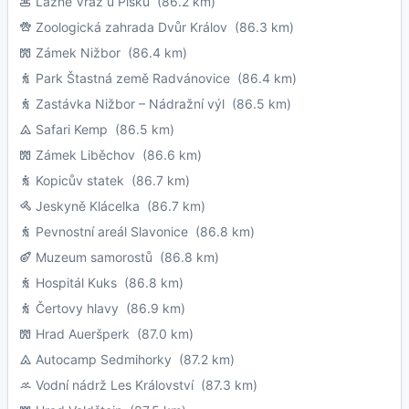
Lázně Vráž u Písku
(86.2 km)
Zoologická zahrada Dvůr Králov
(86.3 km)
Zámek Nižbor
(86.4 km)
Park Štastná země Radvánovice
(86.4 km)
Zastávka Nižbor – Nádražní výl
(86.5 km)
Safari Kemp
(86.5 km)
Zámek Liběchov
(86.6 km)
Kopicův statek
(86.7 km)
Jeskyně Klácelka
(86.7 km)
Pevnostní areál Slavonice
(86.8 km)
Muzeum samorostů
(86.8 km)
Hospitál Kuks
(86.8 km)
Čertovy hlavy
(86.9 km)
Hrad Aueršperk
(87.0 km)
Autocamp Sedmihorky
(87.2 km)
Vodní nádrž Les Království
(87.3 km)