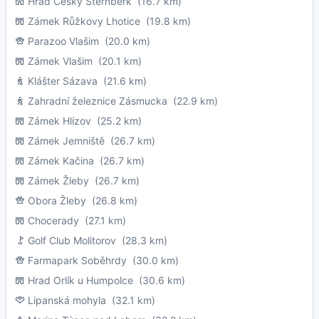
Hrad Český Šternberk
(16.7 km)
Zámek Růžkovy Lhotice
(19.8 km)
Parazoo Vlašim
(20.0 km)
Zámek Vlašim
(20.1 km)
Klášter Sázava
(21.6 km)
Zahradní železnice Zásmucka
(22.9 km)
Zámek Hlízov
(25.2 km)
Zámek Jemniště
(26.7 km)
Zámek Kačina
(26.7 km)
Zámek Žleby
(26.7 km)
Obora Žleby
(26.8 km)
Chocerady
(27.1 km)
Golf Club Molitorov
(28.3 km)
Farmapark Soběhrdy
(30.0 km)
Hrad Orlík u Humpolce
(30.6 km)
Lipanská mohyla
(32.1 km)