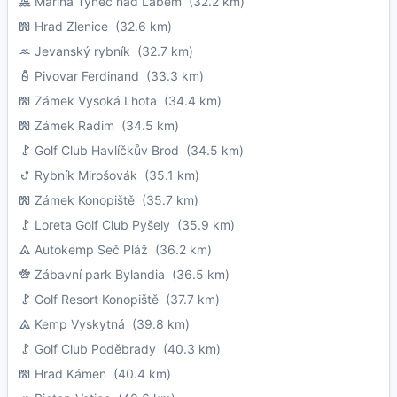
Marina Týnec nad Labem
(32.2 km)
Hrad Zlenice
(32.6 km)
Jevanský rybník
(32.7 km)
Pivovar Ferdinand
(33.3 km)
Zámek Vysoká Lhota
(34.4 km)
Zámek Radim
(34.5 km)
Golf Club Havlíčkův Brod
(34.5 km)
Rybník Mirošovák
(35.1 km)
Zámek Konopiště
(35.7 km)
Loreta Golf Club Pyšely
(35.9 km)
Autokemp Seč Pláž
(36.2 km)
Zábavní park Bylandia
(36.5 km)
Golf Resort Konopiště
(37.7 km)
Kemp Vyskytná
(39.8 km)
Golf Club Poděbrady
(40.3 km)
Hrad Kámen
(40.4 km)