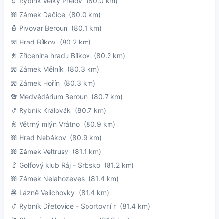
Rybník Velký Přelov
(80.0 km)
Zámek Dačice
(80.0 km)
Pivovar Beroun
(80.1 km)
Hrad Bílkov
(80.2 km)
Zřícenina hradu Bílkov
(80.2 km)
Zámek Mělník
(80.3 km)
Zámek Hořín
(80.3 km)
Medvědárium Beroun
(80.7 km)
Rybník Královák
(80.7 km)
Větrný mlýn Vrátno
(80.9 km)
Hrad Nebákov
(80.9 km)
Zámek Veltrusy
(81.1 km)
Golfový klub Ráj - Srbsko
(81.2 km)
Zámek Nelahozeves
(81.4 km)
Lázně Velichovky
(81.4 km)
Rybník Dřetovice - Sportovní r
(81.4 km)