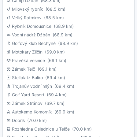
Camp Džbán
(68.3 km)
Milovský rybník
(68.5 km)
Velký Ratmírov
(68.5 km)
Rybník Domousnice
(68.9 km)
Vodní nádrž Džbán
(68.9 km)
Golfový klub Bechyně
(68.9 km)
Motokáry Zličín
(69.0 km)
Pravěká vesnice
(69.1 km)
Zámek Telč
(69.1 km)
Stellplatz Buliro
(69.4 km)
Trojanův vodní mlýn
(69.4 km)
Golf Yard Resort
(69.4 km)
Zámek Stránov
(69.7 km)
Autokemp Komorník
(69.9 km)
Dobříš
(70.0 km)
Rozhledna Oslednice u Telče
(70.0 km)