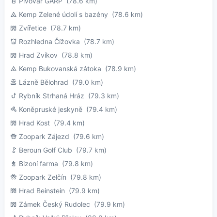
Pivovar GARP
(78.6 km)
Kemp Zelené údolí s bazény
(78.6 km)
Zvířetice
(78.7 km)
Rozhledna Čížovka
(78.7 km)
Hrad Zvíkov
(78.8 km)
Kemp Bukovanská zátoka
(78.9 km)
Lázně Bělohrad
(79.0 km)
Rybník Strhaná Hráz
(79.3 km)
Koněpruské jeskyně
(79.4 km)
Hrad Kost
(79.4 km)
Zoopark Zájezd
(79.6 km)
Beroun Golf Club
(79.7 km)
Bizoní farma
(79.8 km)
Zoopark Zelčín
(79.8 km)
Hrad Beinstein
(79.9 km)
Zámek Český Rudolec
(79.9 km)