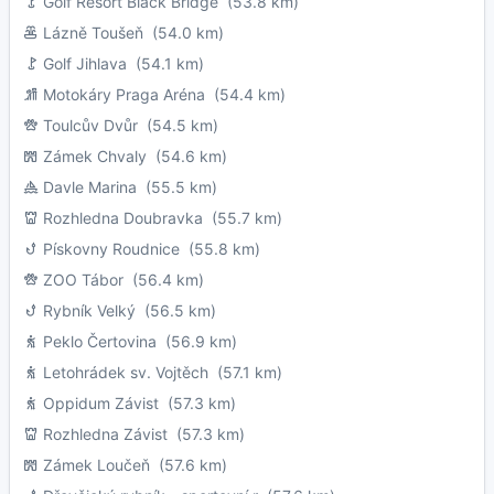
Golf Resort Black Bridge
(53.8 km)
Lázně Toušeň
(54.0 km)
Golf Jihlava
(54.1 km)
Motokáry Praga Aréna
(54.4 km)
Toulcův Dvůr
(54.5 km)
Zámek Chvaly
(54.6 km)
Davle Marina
(55.5 km)
Rozhledna Doubravka
(55.7 km)
Pískovny Roudnice
(55.8 km)
ZOO Tábor
(56.4 km)
Rybník Velký
(56.5 km)
Peklo Čertovina
(56.9 km)
Letohrádek sv. Vojtěch
(57.1 km)
Oppidum Závist
(57.3 km)
Rozhledna Závist
(57.3 km)
Zámek Loučeň
(57.6 km)