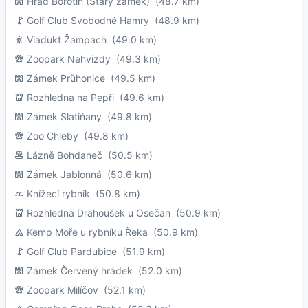
Hrad Borotín (Starý zámek)
(48.7 km)
Golf Club Svobodné Hamry
(48.9 km)
Viadukt Žampach
(49.0 km)
Zoopark Nehvizdy
(49.3 km)
Zámek Průhonice
(49.5 km)
Rozhledna na Pepři
(49.6 km)
Zámek Slatiňany
(49.8 km)
Zoo Chleby
(49.8 km)
Lázně Bohdaneč
(50.5 km)
Zámek Jablonná
(50.6 km)
Knížecí rybník
(50.8 km)
Rozhledna Drahoušek u Osečan
(50.9 km)
Kemp Moře u rybníku Řeka
(50.9 km)
Golf Club Pardubice
(51.9 km)
Zámek Červený hrádek
(52.0 km)
Zoopark Milíčov
(52.1 km)