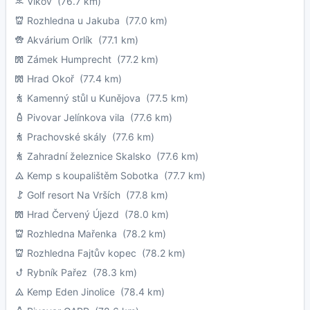
Vlkov
(76.7 km)
Rozhledna u Jakuba
(77.0 km)
Akvárium Orlík
(77.1 km)
Zámek Humprecht
(77.2 km)
Hrad Okoř
(77.4 km)
Kamenný stůl u Kunějova
(77.5 km)
Pivovar Jelínkova vila
(77.6 km)
Prachovské skály
(77.6 km)
Zahradní železnice Skalsko
(77.6 km)
Kemp s koupalištěm Sobotka
(77.7 km)
Golf resort Na Vrších
(77.8 km)
Hrad Červený Újezd
(78.0 km)
Rozhledna Mařenka
(78.2 km)
Rozhledna Fajtův kopec
(78.2 km)
Rybník Pařez
(78.3 km)
Kemp Eden Jinolice
(78.4 km)