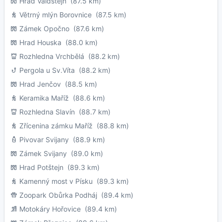
Hrad Valdštejn
(87.5 km)
Větrný mlýn Borovnice
(87.5 km)
Zámek Opočno
(87.6 km)
Hrad Houska
(88.0 km)
Rozhledna Vrchbělá
(88.2 km)
Pergola u Sv.Víta
(88.2 km)
Hrad Jenčov
(88.5 km)
Keramika Maříž
(88.6 km)
Rozhledna Slavín
(88.7 km)
Zřícenina zámku Maříž
(88.8 km)
Pivovar Svijany
(88.9 km)
Zámek Svijany
(89.0 km)
Hrad Potštejn
(89.3 km)
Kamenný most v Písku
(89.3 km)
Zoopark Obůrka Podháj
(89.4 km)
Motokáry Hořovice
(89.4 km)