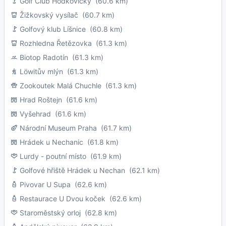
Golf Club Hodkovičky
(60.6 km)
Žižkovský vysílač
(60.7 km)
Golfový klub Líšnice
(60.8 km)
Rozhledna Řetězovka
(61.3 km)
Biotop Radotín
(61.3 km)
Löwitův mlýn
(61.3 km)
Zookoutek Malá Chuchle
(61.3 km)
Hrad Roštejn
(61.6 km)
Vyšehrad
(61.6 km)
Národní Museum Praha
(61.7 km)
Hrádek u Nechanic
(61.8 km)
Lurdy - poutní místo
(61.9 km)
Golfové hřiště Hrádek u Nechan
(62.1 km)
Pivovar U Supa
(62.6 km)
Restaurace U Dvou koček
(62.6 km)
Staroměstský orloj
(62.8 km)