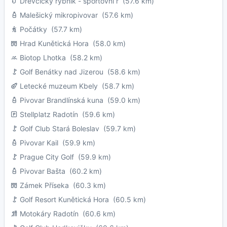
Dřevčický rybník - sportovní r
(57.6 km)
Malešický mikropivovar
(57.6 km)
Počátky
(57.7 km)
Hrad Kunětická Hora
(58.0 km)
Biotop Lhotka
(58.2 km)
Golf Benátky nad Jizerou
(58.6 km)
Letecké muzeum Kbely
(58.7 km)
Pivovar Brandlínská kuna
(59.0 km)
Stellplatz Radotín
(59.6 km)
Golf Club Stará Boleslav
(59.7 km)
Pivovar Kail
(59.9 km)
Prague City Golf
(59.9 km)
Pivovar Bašta
(60.2 km)
Zámek Příseka
(60.3 km)
Golf Resort Kunětická Hora
(60.5 km)
Motokáry Radotín
(60.6 km)