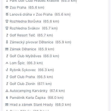
Park Golf Club Hradec Králové
(65.5 km)
Zoo Praha
(65.6 km)
Lanová dráha v Zoo Praha
(65.6 km)
Rozhledna Borůvka
(65.6 km)
Rozhledna Svákov
(65.7 km)
Golf Resort Telč
(65.7 km)
Zámecký pivovar Dětenice
(65.9 km)
Zámek Dětenice
(65.9 km)
Golf Club Myštěves
(66.0 km)
Lom Špic
(66.3 km)
Rybník Sykovec
(66.3 km)
Golf Club Praha
(66.5 km)
Golf Club Zlonín
(67.1 km)
Autocamping Karvánky
(67.4 km)
Památník Karla Čapka
(68.0 km)
Hrad a zámek Staré Hrady
(68.0 km)