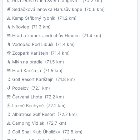
Rozhledna Onen Svět (Langova r
(70.2 km)
Sedačková lanovka Harusův kope
(70.6 km)
Kemp Stříbrný rybník
(71.2 km)
Nítovice
(71.3 km)
Hrad a zámek Jindřichův Hradec
(71.4 km)
Vodopád Pod Libuší
(71.4 km)
Zoopark Karlštejn
(71.4 km)
Mlýn na prádle
(71.5 km)
Hrad Karlštejn
(71.5 km)
Golf Resort Karlštejn
(71.8 km)
Popelov
(72.1 km)
Červená Lhota
(72.2 km)
Lázně Bechyně
(72.2 km)
Albatross Golf Resort
(72.7 km)
Camping Vidlák
(72.7 km)
Golf Snail Klub Úholičky
(72.8 km)