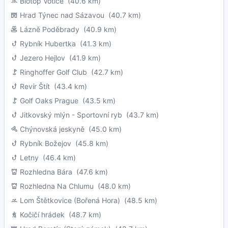
Biotop Votice
(40.6 km)
Hrad Týnec nad Sázavou
(40.7 km)
Lázně Poděbrady
(40.9 km)
Rybník Hubertka
(41.3 km)
Jezero Hejlov
(41.9 km)
Ringhoffer Golf Club
(42.7 km)
Revír Štít
(43.4 km)
Golf Oaks Prague
(43.5 km)
Jitkovský mlýn - Sportovní ryb
(43.7 km)
Chýnovská jeskyně
(45.0 km)
Rybník Božejov
(45.8 km)
Letny
(46.4 km)
Rozhledna Bára
(47.6 km)
Rozhledna Na Chlumu
(48.0 km)
Lom Štětkovice (Bořená Hora)
(48.5 km)
Kočičí hrádek
(48.7 km)