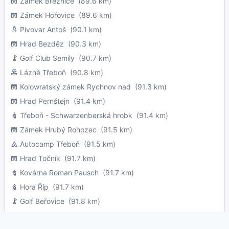
Zámek Březnice
(89.6 km)
Zámek Hořovice
(89.6 km)
Pivovar Antoš
(90.1 km)
Hrad Bezděz
(90.3 km)
Golf Club Semily
(90.7 km)
Lázně Třeboň
(90.8 km)
Kolowratský zámek Rychnov nad
(91.3 km)
Hrad Pernštejn
(91.4 km)
Třeboň - Schwarzenberská hrobk
(91.4 km)
Zámek Hrubý Rohozec
(91.5 km)
Autocamp Třeboň
(91.5 km)
Hrad Točník
(91.7 km)
Kovárna Roman Pausch
(91.7 km)
Hora Říp
(91.7 km)
Golf Beřovice
(91.8 km)
Hrad Svojanov
(91.8 km)