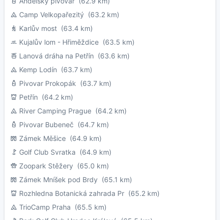
Andělský pivovar
(62.9 km)
Camp Velkopařezitý
(63.2 km)
Karlův most
(63.4 km)
Kujalův lom - Hřiměždice
(63.5 km)
Lanová dráha na Petřín
(63.6 km)
Kemp Lodín
(63.7 km)
Pivovar Prokopák
(63.7 km)
Petřín
(64.2 km)
River Camping Prague
(64.2 km)
Pivovar Bubeneč
(64.7 km)
Zámek Měšice
(64.9 km)
Golf Club Svratka
(64.9 km)
Zoopark Stěžery
(65.0 km)
Zámek Mníšek pod Brdy
(65.1 km)
Rozhledna Botanická zahrada Pr
(65.2 km)
TrioCamp Praha
(65.5 km)