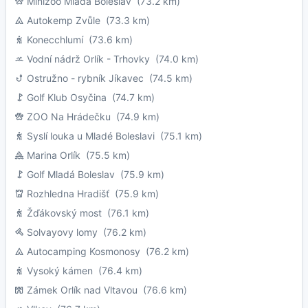
Minizoo Mladá Boleslav
(73.2 km)
Autokemp Zvůle
(73.3 km)
Konecchlumí
(73.6 km)
Vodní nádrž Orlík - Trhovky
(74.0 km)
Ostružno - rybník Jíkavec
(74.5 km)
Golf Klub Osyčina
(74.7 km)
ZOO Na Hrádečku
(74.9 km)
Syslí louka u Mladé Boleslavi
(75.1 km)
Marina Orlík
(75.5 km)
Golf Mladá Boleslav
(75.9 km)
Rozhledna Hradišť
(75.9 km)
Žďákovský most
(76.1 km)
Solvayovy lomy
(76.2 km)
Autocamping Kosmonosy
(76.2 km)
Vysoký kámen
(76.4 km)
Zámek Orlík nad Vltavou
(76.6 km)