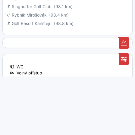
Ringhoffer Golf Club
(98.1 km)
Rybník Mirošovák
(98.4 km)
Golf Resort Karlštejn
(98.8 km)
WC
Volný přístup
Mazlíčci povoleni
Možnost nákupů na místě
Vhodné pro děti
Možnost občerstvení na místě
Vhodné pro automobil
Vhodné pro obytný vůz
Vhodné pro vozidlo s přívěsem
Doporučit
Byl/a jsem zde