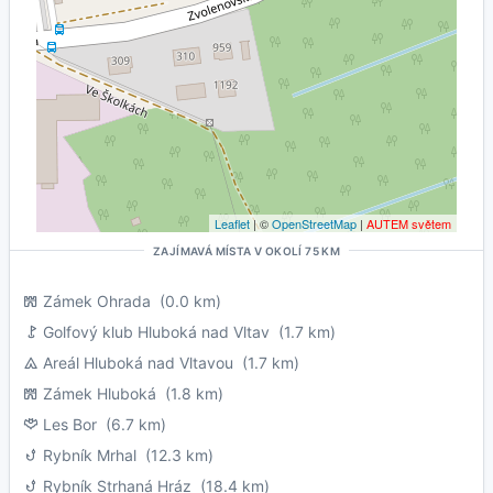
Leaflet
| ©
OpenStreetMap
|
AUTEM světem
ZAJÍMAVÁ MÍSTA V OKOLÍ 75 KM
Zámek Ohrada
(0.0 km)
Golfový klub Hluboká nad Vltav
(1.7 km)
Areál Hluboká nad Vltavou
(1.7 km)
Zámek Hluboká
(1.8 km)
Les Bor
(6.7 km)
Rybník Mrhal
(12.3 km)
Rybník Strhaná Hráz
(18.4 km)