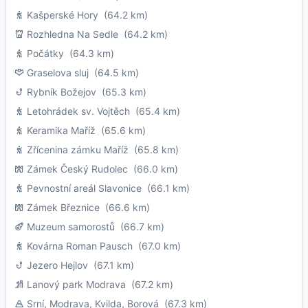
Kašperské Hory
(64.2 km)
Rozhledna Na Sedle
(64.2 km)
Počátky
(64.3 km)
Graselova sluj
(64.5 km)
Rybník Božejov
(65.3 km)
Letohrádek sv. Vojtěch
(65.4 km)
Keramika Maříž
(65.6 km)
Zřícenina zámku Maříž
(65.8 km)
Zámek Český Rudolec
(66.0 km)
Pevnostní areál Slavonice
(66.1 km)
Zámek Březnice
(66.6 km)
Muzeum samorostů
(66.7 km)
Kovárna Roman Pausch
(67.0 km)
Jezero Hejlov
(67.1 km)
Lanový park Modrava
(67.2 km)
Srní, Modrava, Kvilda, Borová
(67.3 km)