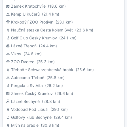
Zámek Kratochvíle
(18.6 km)
Kemp U Kučerů
(21.4 km)
Krokodýlí ZOO Protivín
(23.1 km)
Naučná stezka Cesta kolem Svět
(23.6 km)
Golf Club Český Krumlov
(24.1 km)
Lázně Třeboň
(24.4 km)
Vlkov
(24.6 km)
ZOO Dvorec
(25.3 km)
Třeboň - Schwarzenberská hrobk
(25.6 km)
Autocamp Třeboň
(25.8 km)
Pergola u Sv.Víta
(26.2 km)
Zámek Český Krumlov
(26.6 km)
Lázně Bechyně
(28.8 km)
Vodopád Pod Libuší
(29.1 km)
Golfový klub Bechyně
(29.4 km)
Mlýn na prádle
(30.8 km)