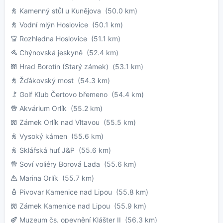
Kamenný stůl u Kunějova
(50.0 km)
Vodní mlýn Hoslovice
(50.1 km)
Rozhledna Hoslovice
(51.1 km)
Chýnovská jeskyně
(52.4 km)
Hrad Borotín (Starý zámek)
(53.1 km)
Žďákovský most
(54.3 km)
Golf Klub Čertovo břemeno
(54.4 km)
Akvárium Orlík
(55.2 km)
Zámek Orlík nad Vltavou
(55.5 km)
Vysoký kámen
(55.6 km)
Sklářská huť J&P
(55.6 km)
Soví voliéry Borová Lada
(55.6 km)
Marina Orlík
(55.7 km)
Pivovar Kamenice nad Lipou
(55.8 km)
Zámek Kamenice nad Lipou
(55.9 km)
Muzeum čs. opevnění Klášter II
(56.3 km)