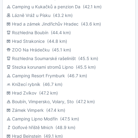
Camping u Kukačků a penzion Da
(42.1 km)
Lázně Vráž u Písku
(43.2 km)
Hrad a zámek Jindřichův Hradec
(43.6 km)
Rozhledna Boubín
(44.4 km)
Hrad Strakonice
(44.8 km)
ZOO Na Hrádečku
(45.1 km)
Rozhledna Soumarské rašeliništ
(45.5 km)
Stezka korunami stromů Lipno
(45.5 km)
Camping Resort Frymburk
(46.7 km)
Knížecí rybník
(46.7 km)
Hrad Zvíkov
(47.2 km)
Boubín, Vimpersko, Volary, Sto
(47.2 km)
Zámek Vimperk
(47.4 km)
Camping Lipno Modřín
(47.5 km)
Golfové hřiště Mnich
(48.9 km)
Hrad Beinstein
(49.1 km)