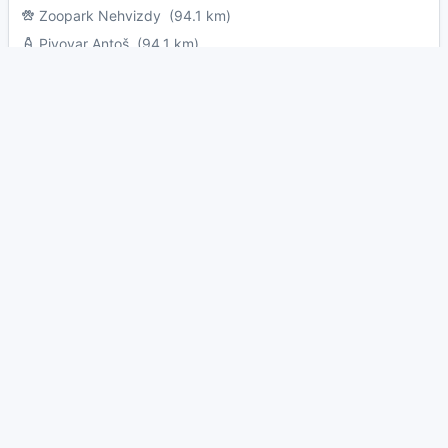
Zoopark Nehvizdy
(94.1 km)
Pivovar Antoš
(94.1 km)
Golf Club Mstětice
(94.3 km)
Zábavní park Bylandia
(94.4 km)
Rybník Pohan
(94.8 km)
Dřevčický rybník - sportovní r
(94.8 km)
Zámek Měšice
(95.1 km)
Hrad Roštejn
(95.2 km)
Golf Resort Telč
(95.8 km)
Hrad Gutštejn
(95.8 km)
Zoopark Olovnice
(95.9 km)
Golf Casa Serena
(96.3 km)
Pevnostní areál Slavonice
(96.6 km)
Golf Club Zlonín
(96.8 km)
Keramika Maříž
(96.9 km)
Muzeum samorostů
(97.1 km)