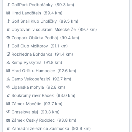
GolfPark Podbořánky
(89.3 km)
Hrad Landštejn
(89.4 km)
Golf Snail Klub Úholičky
(89.5 km)
Ubytování v soukromí Mšecké Že
(89.7 km)
Zoopark Obůrka Podháj
(90.4 km)
Golf Club Molitorov
(91.1 km)
Rozhledna Bohdanka
(91.4 km)
Kemp Vyskytná
(91.8 km)
Hrad Orlík u Humpolce
(92.6 km)
Camp Velkopařezitý
(92.7 km)
Lipanská mohyla
(92.8 km)
Soukromý revír Ráček
(93.0 km)
Zámek Manětín
(93.7 km)
Graselova sluj
(93.8 km)
Zámek Český Rudolec
(93.8 km)
Zahradní železnice Zásmucka
(93.9 km)