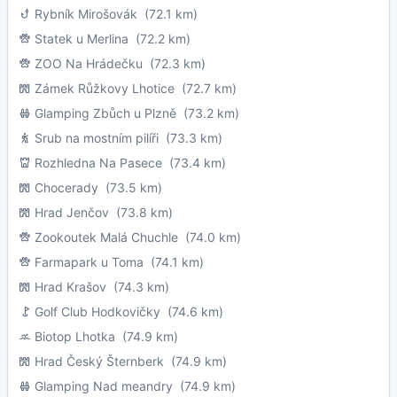
Rybník Mirošovák
(72.1 km)
Statek u Merlina
(72.2 km)
ZOO Na Hrádečku
(72.3 km)
Zámek Růžkovy Lhotice
(72.7 km)
Glamping Zbůch u Plzně
(73.2 km)
Srub na mostním pilíři
(73.3 km)
Rozhledna Na Pasece
(73.4 km)
Chocerady
(73.5 km)
Hrad Jenčov
(73.8 km)
Zookoutek Malá Chuchle
(74.0 km)
Farmapark u Toma
(74.1 km)
Hrad Krašov
(74.3 km)
Golf Club Hodkovičky
(74.6 km)
Biotop Lhotka
(74.9 km)
Hrad Český Šternberk
(74.9 km)
Glamping Nad meandry
(74.9 km)