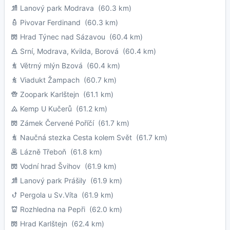
Lanový park Modrava
(60.3 km)
Pivovar Ferdinand
(60.3 km)
Hrad Týnec nad Sázavou
(60.4 km)
Srní, Modrava, Kvilda, Borová
(60.4 km)
Větrný mlýn Bzová
(60.4 km)
Viadukt Žampach
(60.7 km)
Zoopark Karlštejn
(61.1 km)
Kemp U Kučerů
(61.2 km)
Zámek Červené Poříčí
(61.7 km)
Naučná stezka Cesta kolem Svět
(61.7 km)
Lázně Třeboň
(61.8 km)
Vodní hrad Švihov
(61.9 km)
Lanový park Prášily
(61.9 km)
Pergola u Sv.Víta
(61.9 km)
Rozhledna na Pepři
(62.0 km)
Hrad Karlštejn
(62.4 km)