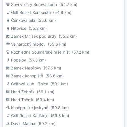
Soví voliéry Borová Lada
(54.7 km)
Golf Resort Konopiště
(54.9 km)
Čeňkova pila
(55.0 km)
Nítovice
(55.2 km)
Zámek Mníšek pod Brdy
(55.2 km)
Velhartický hřbitov
(55.6 km)
Rozhledna Soumarské rašeliništ
(57.2 km)
Popelov
(57.3 km)
Zámek Nebílovy
(57.5 km)
Zámek Konopiště
(58.6 km)
Golfový klub Líšnice
(59.1 km)
Hrad Žebrák
(59.1 km)
Hrad Točník
(59.4 km)
Koněpruské jeskyně
(59.8 km)
Golf Resort Karlštejn
(59.8 km)
Davle Marina
(60.2 km)