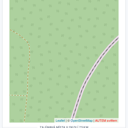
Leaflet
| ©
OpenStreetMap
|
AUTEM světem
ZAJÍMAVÁ MÍSTA V OKOLÍ 75 KM