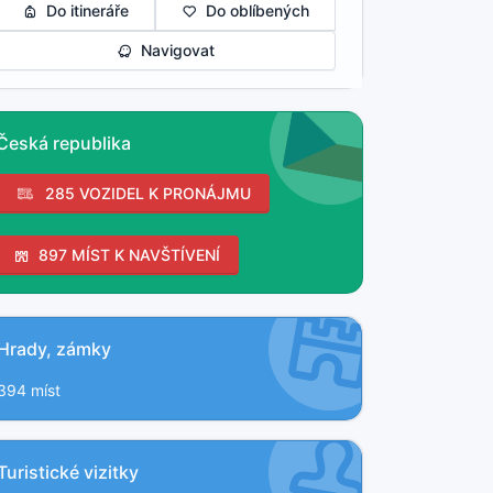
Do itineráře
Do oblíbených
Navigovat
Česká republika
285 VOZIDEL K PRONÁJMU
897 MÍST K NAVŠTÍVENÍ
Hrady, zámky
394 míst
Turistické vizitky