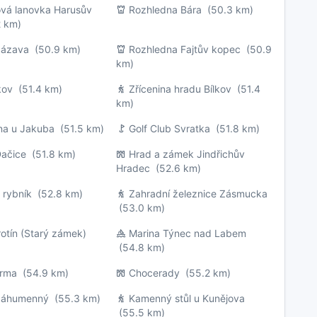
vá lanovka Harusův
Rozhledna Bára
(50.3 km)
 km)
Sázava
(50.9 km)
Rozhledna Fajtův kopec
(50.9
km)
kov
(51.4 km)
Zřícenina hradu Bílkov
(51.4
km)
na u Jakuba
(51.5 km)
Golf Club Svratka
(51.8 km)
ačice
(51.8 km)
Hrad a zámek Jindřichův
Hradec
(52.6 km)
 rybník
(52.8 km)
Zahradní železnice Zásmucka
(53.0 km)
otín (Starý zámek)
Marina Týnec nad Labem
(54.8 km)
arma
(54.9 km)
Chocerady
(55.2 km)
Záhumenný
(55.3 km)
Kamenný stůl u Kunějova
(55.5 km)