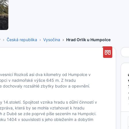
y
Česká republika
Vysočina
Hrad Orlík u Humpolce
 vesnicí Rozkoš asi dva kilometry od Humpolce v
kopci v nadmořské výšce 645 m. Z hradu
 se dochovaly rozsáhlé zbytky budov a opevnění.
 14.století. Spojitost vznika hradu s důlní činností v
á zpráva, která by se mohla vztahovat k hradu
ch z Dubé se zde poprvé píše sezením na Humpolci.
oku 1404 v souvislosti s jeho obležením a dobytím