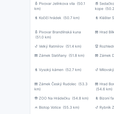
Pivovar Jelínkova vila
(50.1
Sedačko
km)
kope
(50.2
Kočičí hrádek
(50.7 km)
Klášter 
Pivovar Brandlínská kuna
Hrad Bíl
(51.0 km)
Velký Ratmírov
(51.4 km)
Rozhled
Zámek Slatiňany
(51.8 km)
Zámek D
Vysoký kámen
(52.7 km)
Milovský
Zámek Český Rudolec
(53.3
Hrad Bor
km)
(54.6 km)
ZOO Na Hrádečku
(54.8 km)
Bizoní f
Biotop Votice
(55.3 km)
Rybník 