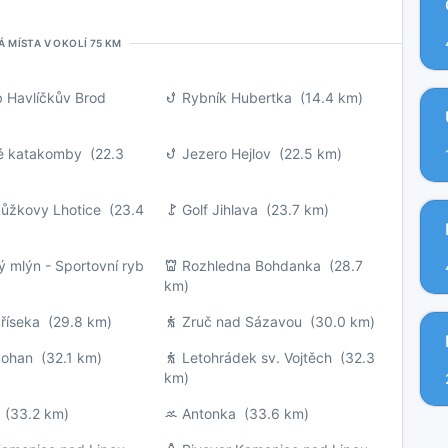
Á MÍSTA V OKOLÍ 75 KM
b Havlíčkův Brod
Rybník Hubertka
(14.4 km)
ké katakomby
(22.3
Jezero Hejlov
(22.5 km)
ůžkovy Lhotice
(23.4
Golf Jihlava
(23.7 km)
ý mlýn - Sportovní ryb
Rozhledna Bohdanka
(28.7
km)
říseka
(29.8 km)
Zruč nad Sázavou
(30.0 km)
Pohan
(32.1 km)
Letohrádek sv. Vojtěch
(32.3
km)
(33.2 km)
Antonka
(33.6 km)