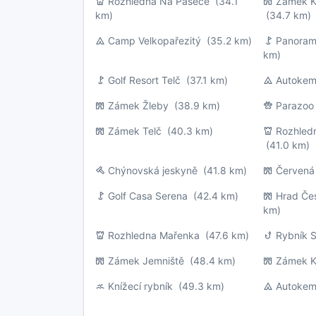
Rozhledna Na Pasece
(34.1
Zámek K
km)
(34.7 km)
Camp Velkopařezitý
(35.2 km)
Panoram
km)
Golf Resort Telč
(37.1 km)
Autokem
Zámek Žleby
(38.9 km)
Parazoo
Zámek Telč
(40.3 km)
Rozhledn
(41.0 km)
Chýnovská jeskyně
(41.8 km)
Červená
Golf Casa Serena
(42.4 km)
Hrad Če
km)
Rozhledna Mařenka
(47.6 km)
Rybník 
Zámek Jemniště
(48.4 km)
Zámek K
Knížecí rybník
(49.3 km)
Autokem