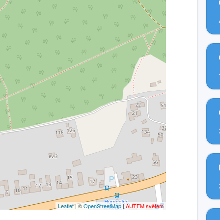
Leaflet
| ©
OpenStreetMap
|
AUTEM světem