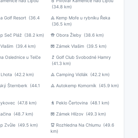
amenice nad Lipou
Pivovar Kamenice nad Lipou
(34.8 km)
a Golf Resort
(36.4
Kemp Moře u rybníku Řeka
(36.5 km)
p Seč Pláž
(38.2 km)
Obora Žleby
(38.6 km)
 Vlašim
(39.4 km)
Zámek Vlašim
(39.5 km)
a Oslednice u Telče
Golf Club Svobodné Hamry
(41.3 km)
 Lhota
(42.2 km)
Camping Vidlák
(42.2 km)
ský Šternberk
(44.1
Autokemp Komorník
(45.9 km)
Sykovec
(47.8 km)
Peklo Čertovina
(48.1 km)
ačina
(48.7 km)
Zámek Hlízov
(49.3 km)
p Zvůle
(49.5 km)
Rozhledna Na Chlumu
(49.6
km)