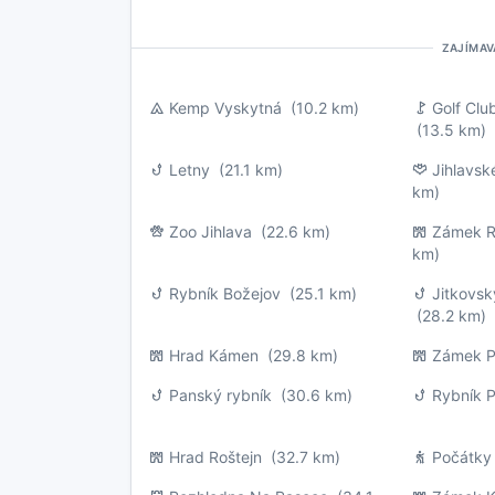
ZAJÍMAV
Kemp Vyskytná
(10.2 km)
Golf Clu
(13.5 km)
Letny
(21.1 km)
Jihlavs
km)
Zoo Jihlava
(22.6 km)
Zámek R
km)
Rybník Božejov
(25.1 km)
Jitkovsk
(28.2 km)
Hrad Kámen
(29.8 km)
Zámek P
Panský rybník
(30.6 km)
Rybník 
Hrad Roštejn
(32.7 km)
Počátky