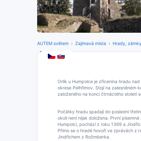
AUTEM světem
Zajímavá místa
Hrady, zámk
Orlík u Humpolce je zřícenina hradu nad
okrese Pelhřimov. Stojí na zalesněném 
založeného na konci čtrnáctého století
Počátky hradu spadají do poslední třetiny
okolí není nijak doložena. První písemn
Humpolci, pochází z roku 1399 a Jindři
Přímo se o hradě hovoří ve zprávách z r
Jindřichem z Rožmberka.