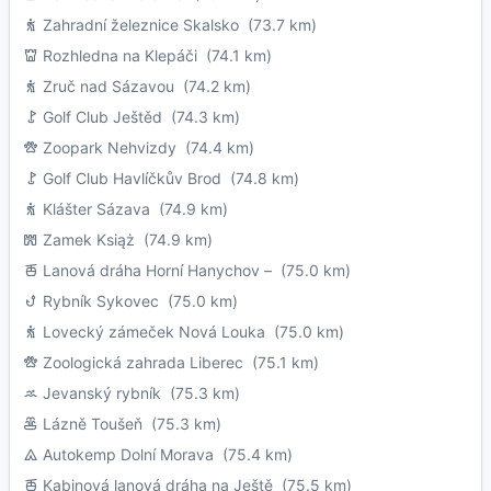
Zahradní železnice Skalsko
(73.7 km)
Rozhledna na Klepáči
(74.1 km)
Zruč nad Sázavou
(74.2 km)
Golf Club Ještěd
(74.3 km)
Zoopark Nehvizdy
(74.4 km)
Golf Club Havlíčkův Brod
(74.8 km)
Klášter Sázava
(74.9 km)
Zamek Książ
(74.9 km)
Lanová dráha Horní Hanychov –
(75.0 km)
Rybník Sykovec
(75.0 km)
Lovecký zámeček Nová Louka
(75.0 km)
Zoologická zahrada Liberec
(75.1 km)
Jevanský rybník
(75.3 km)
Lázně Toušeň
(75.3 km)
Autokemp Dolní Morava
(75.4 km)
Kabinová lanová dráha na Ještě
(75.5 km)