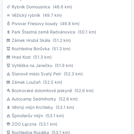
Rybník Domousnice
(48.6 km)
Věžický rybník
(49.7 km)
Pivovar Friesovy boudy
(49.8 km)
Park Štastná země Radvánovice
(50.1 km)
Zámek Hrubá Skála
(51.2 km)
Rozhledna Borůvka
(51.3 km)
Hrad Kost
(51.3 km)
Vyhlídka na Janečku
(51.9 km)
Stanové místo Svatý Petr
(52.3 km)
Zámek Loučeň
(52.5 km)
Bozkovské dolomitové jeskyně
(52.6 km)
Autocamp Sedmihorky
(52.6 km)
Větrný mlýn Krchleby
(53.1 km)
Špindlerův mlýn
(53.1 km)
ZOO Łączna
(53.1 km)
Rozhledna Rozálka
(53.1 km)