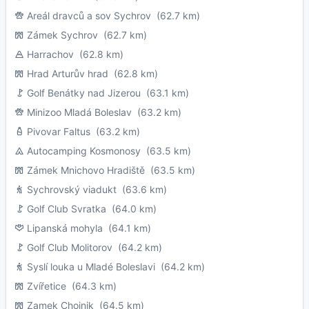
Areál dravců a sov Sychrov
(62.7 km)
Zámek Sychrov
(62.7 km)
Harrachov
(62.8 km)
Hrad Arturův hrad
(62.8 km)
Golf Benátky nad Jizerou
(63.1 km)
Minizoo Mladá Boleslav
(63.2 km)
Pivovar Faltus
(63.2 km)
Autocamping Kosmonosy
(63.5 km)
Zámek Mnichovo Hradiště
(63.5 km)
Sychrovský viadukt
(63.6 km)
Golf Club Svratka
(64.0 km)
Lipanská mohyla
(64.1 km)
Golf Club Molitorov
(64.2 km)
Syslí louka u Mladé Boleslavi
(64.2 km)
Zvířetice
(64.3 km)
Zamek Chojnik
(64.5 km)