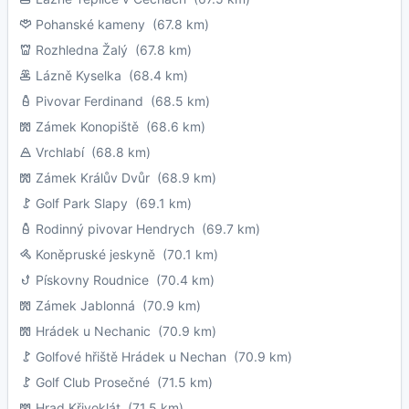
Pohanské kameny
(67.8 km)
Rozhledna Žalý
(67.8 km)
Lázně Kyselka
(68.4 km)
Pivovar Ferdinand
(68.5 km)
Zámek Konopiště
(68.6 km)
Vrchlabí
(68.8 km)
Zámek Králův Dvůr
(68.9 km)
Golf Park Slapy
(69.1 km)
Rodinný pivovar Hendrych
(69.7 km)
Koněpruské jeskyně
(70.1 km)
Pískovny Roudnice
(70.4 km)
Zámek Jablonná
(70.9 km)
Hrádek u Nechanic
(70.9 km)
Golfové hřiště Hrádek u Nechan
(70.9 km)
Golf Club Prosečné
(71.5 km)
Hrad Křivoklát
(71.5 km)