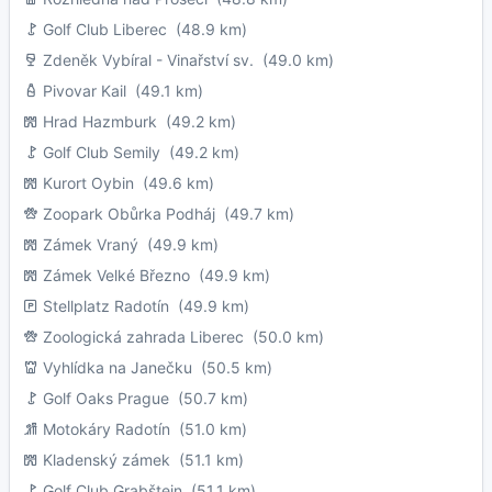
Golf Club Liberec
(48.9 km)
Zdeněk Vybíral - Vinařství sv.
(49.0 km)
Pivovar Kail
(49.1 km)
Hrad Hazmburk
(49.2 km)
Golf Club Semily
(49.2 km)
Kurort Oybin
(49.6 km)
Zoopark Obůrka Podháj
(49.7 km)
Zámek Vraný
(49.9 km)
Zámek Velké Březno
(49.9 km)
Stellplatz Radotín
(49.9 km)
Zoologická zahrada Liberec
(50.0 km)
Vyhlídka na Janečku
(50.5 km)
Golf Oaks Prague
(50.7 km)
Motokáry Radotín
(51.0 km)
Kladenský zámek
(51.1 km)
Golf Club Grabštejn
(51.1 km)