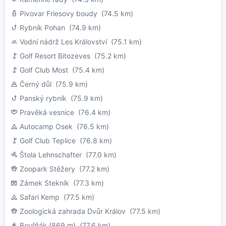
Pivovar Friesovy boudy
(74.5 km)
Rybník Pohan
(74.9 km)
Vodní nádrž Les Království
(75.1 km)
Golf Resort Bitozeves
(75.2 km)
Golf Club Most
(75.4 km)
Černý důl
(75.9 km)
Panský rybník
(75.9 km)
Pravěká vesnice
(76.4 km)
Autocamp Osek
(76.5 km)
Golf Club Teplice
(76.8 km)
Štola Lehnschafter
(77.0 km)
Zoopark Stěžery
(77.2 km)
Zámek Stekník
(77.3 km)
Safari Kemp
(77.5 km)
Zoologická zahrada Dvůr Králov
(77.5 km)
Bouřňák (869 m)
(77.6 km)