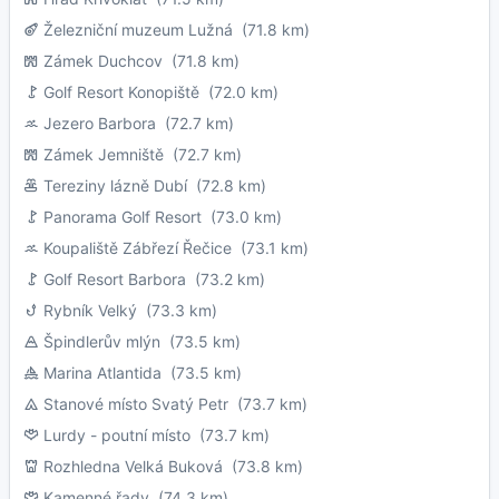
Železniční muzeum Lužná
(71.8 km)
Zámek Duchcov
(71.8 km)
Golf Resort Konopiště
(72.0 km)
Jezero Barbora
(72.7 km)
Zámek Jemniště
(72.7 km)
Tereziny lázně Dubí
(72.8 km)
Panorama Golf Resort
(73.0 km)
Koupaliště Zábřezí Řečice
(73.1 km)
Golf Resort Barbora
(73.2 km)
Rybník Velký
(73.3 km)
Špindlerův mlýn
(73.5 km)
Marina Atlantida
(73.5 km)
Stanové místo Svatý Petr
(73.7 km)
Lurdy - poutní místo
(73.7 km)
Rozhledna Velká Buková
(73.8 km)
Kamenné řady
(74.3 km)