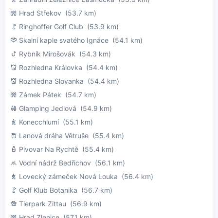
Hrad Střekov
(53.7 km)
Ringhoffer Golf Club
(53.9 km)
Skalní kaple svatého Ignáce
(54.1 km)
Rybník Mirošovák
(54.3 km)
Rozhledna Královka
(54.4 km)
Rozhledna Slovanka
(54.4 km)
Zámek Pátek
(54.7 km)
Glamping Jedlová
(54.9 km)
Konecchlumí
(55.1 km)
Lanová dráha Větruše
(55.4 km)
Pivovar Na Rychtě
(55.4 km)
Vodní nádrž Bedřichov
(56.1 km)
Lovecký zámeček Nová Louka
(56.4 km)
Golf Klub Botanika
(56.7 km)
Tierpark Zittau
(56.9 km)
Hrad Zlenice
(57.1 km)