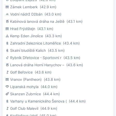
Zámek Lemberk
(42.9 km)
Vodní nádrž Džbán
(43.0 km)
Kabinová lanová dráha na Ještě
(43.1 km)
Hrad Frýdštejn
(43.1 km)
Kemp Eden Jinolice
(43.3 km)
Zahradní železnice Litoměřice
(43.4 km)
Skalní bludiště Kalich
(43.5 km)
Rybník Dřetovice - Sportovní r
(43.5 km)
Lanová dráha Horní Hanychov –
(43.6 km)
Golf Beřovice
(43.6 km)
Vranov (Pantheon)
(43.8 km)
Lipanská mohyla
(44.0 km)
Skanzen Zubrnice
(44.4 km)
Varhany u Kamenického Šenova (
(44.4 km)
Golf Club Malevil
(44.9 km)
Kryštofovo údolí
(45.0 km)