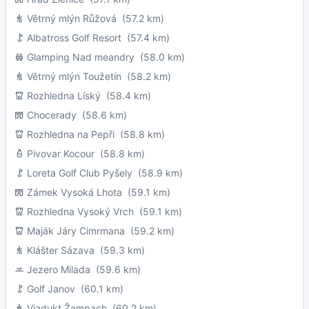
Větrný mlýn Růžová
(57.2 km)
Albatross Golf Resort
(57.4 km)
Glamping Nad meandry
(58.0 km)
Větrný mlýn Toužetín
(58.2 km)
Rozhledna Líský
(58.4 km)
Chocerady
(58.6 km)
Rozhledna na Pepři
(58.8 km)
Pivovar Kocour
(58.8 km)
Loreta Golf Club Pyšely
(58.9 km)
Zámek Vysoká Lhota
(59.1 km)
Rozhledna Vysoký Vrch
(59.1 km)
Maják Járy Cimrmana
(59.2 km)
Klášter Sázava
(59.3 km)
Jezero Milada
(59.6 km)
Golf Janov
(60.1 km)
Viadukt Žampach
(60.2 km)