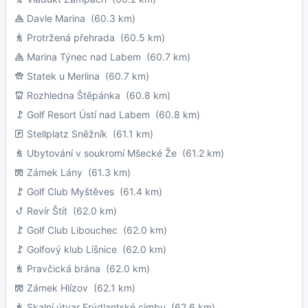
Davle Marina
(60.3 km)
Protržená přehrada
(60.5 km)
Marina Týnec nad Labem
(60.7 km)
Statek u Merlina
(60.7 km)
Rozhledna Štěpánka
(60.8 km)
Golf Resort Ústí nad Labem
(60.8 km)
Stellplatz Sněžník
(61.1 km)
Ubytování v soukromí Mšecké Že
(61.2 km)
Zámek Lány
(61.3 km)
Golf Club Myštěves
(61.4 km)
Revír Štít
(62.0 km)
Golf Club Libouchec
(62.0 km)
Golfový klub Líšnice
(62.0 km)
Pravčická brána
(62.0 km)
Zámek Hlízov
(62.1 km)
Skalní útvar Frýdlantské cimbu
(62.6 km)