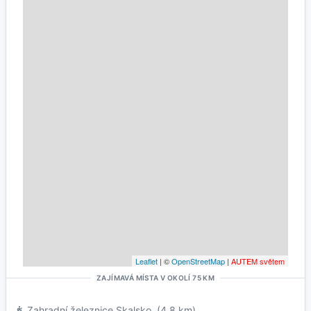
Leaflet
| ©
OpenStreetMap
|
AUTEM světem
ZAJÍMAVÁ MÍSTA V OKOLÍ 75 KM
Zahradní železnice Skalsko
(4.8 km)