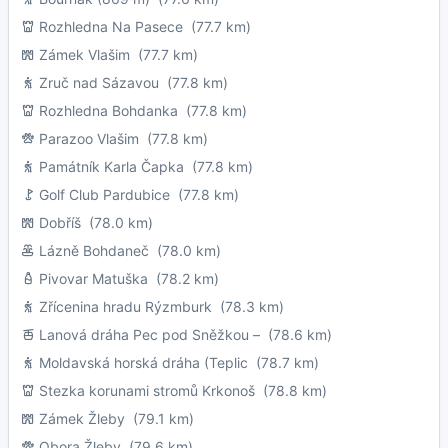
Rozhledna Na Pasece
(77.7 km)
Zámek Vlašim
(77.7 km)
Zruč nad Sázavou
(77.8 km)
Rozhledna Bohdanka
(77.8 km)
Parazoo Vlašim
(77.8 km)
Památník Karla Čapka
(77.8 km)
Golf Club Pardubice
(77.8 km)
Dobříš
(78.0 km)
Lázně Bohdaneč
(78.0 km)
Pivovar Matuška
(78.2 km)
Zřícenina hradu Rýzmburk
(78.3 km)
Lanová dráha Pec pod Sněžkou –
(78.6 km)
Moldavská horská dráha (Teplic
(78.7 km)
Stezka korunami stromů Krkonoš
(78.8 km)
Zámek Žleby
(79.1 km)
Obora Žleby
(79.6 km)