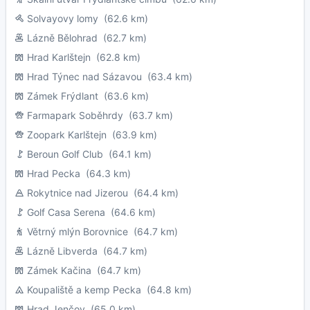
Solvayovy lomy
(62.6 km)
Lázně Bělohrad
(62.7 km)
Hrad Karlštejn
(62.8 km)
Hrad Týnec nad Sázavou
(63.4 km)
Zámek Frýdlant
(63.6 km)
Farmapark Soběhrdy
(63.7 km)
Zoopark Karlštejn
(63.9 km)
Beroun Golf Club
(64.1 km)
Hrad Pecka
(64.3 km)
Rokytnice nad Jizerou
(64.4 km)
Golf Casa Serena
(64.6 km)
Větrný mlýn Borovnice
(64.7 km)
Lázně Libverda
(64.7 km)
Zámek Kačina
(64.7 km)
Koupaliště a kemp Pecka
(64.8 km)
Hrad Jenčov
(65.0 km)