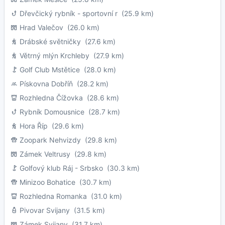
Dřevčický rybník - sportovní r
(25.9 km)
Hrad Valečov
(26.0 km)
Drábské světničky
(27.6 km)
Větrný mlýn Krchleby
(27.9 km)
Golf Club Mstětice
(28.0 km)
Pískovna Dobříň
(28.2 km)
Rozhledna Čížovka
(28.6 km)
Rybník Domousnice
(28.7 km)
Hora Říp
(29.6 km)
Zoopark Nehvizdy
(29.8 km)
Zámek Veltrusy
(29.8 km)
Golfový klub Ráj - Srbsko
(30.3 km)
Minizoo Bohatice
(30.7 km)
Rozhledna Romanka
(31.0 km)
Pivovar Svijany
(31.5 km)
Zámek Svijany
(31.7 km)