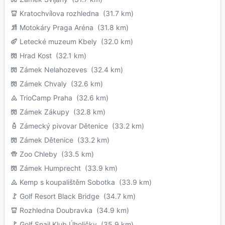
Kratochvílova rozhledna
(31.7 km)
Motokáry Praga Aréna
(31.8 km)
Letecké muzeum Kbely
(32.0 km)
Hrad Kost
(32.1 km)
Zámek Nelahozeves
(32.4 km)
Zámek Chvaly
(32.6 km)
TrioCamp Praha
(32.6 km)
Zámek Zákupy
(32.8 km)
Zámecký pivovar Dětenice
(33.2 km)
Zámek Dětenice
(33.2 km)
Zoo Chleby
(33.5 km)
Zámek Humprecht
(33.9 km)
Kemp s koupalištěm Sobotka
(33.9 km)
Golf Resort Black Bridge
(34.7 km)
Rozhledna Doubravka
(34.9 km)
Golf Snail Klub Úholičky
(35.9 km)