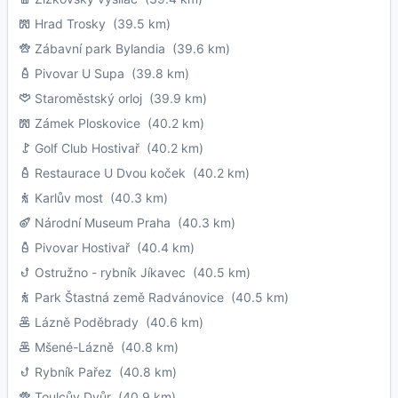
Hrad Trosky
(39.5 km)
Zábavní park Bylandia
(39.6 km)
Pivovar U Supa
(39.8 km)
Staroměstský orloj
(39.9 km)
Zámek Ploskovice
(40.2 km)
Golf Club Hostivař
(40.2 km)
Restaurace U Dvou koček
(40.2 km)
Karlův most
(40.3 km)
Národní Museum Praha
(40.3 km)
Pivovar Hostivař
(40.4 km)
Ostružno - rybník Jíkavec
(40.5 km)
Park Štastná země Radvánovice
(40.5 km)
Lázně Poděbrady
(40.6 km)
Mšené-Lázně
(40.8 km)
Rybník Pařez
(40.8 km)
Toulcův Dvůr
(40.9 km)