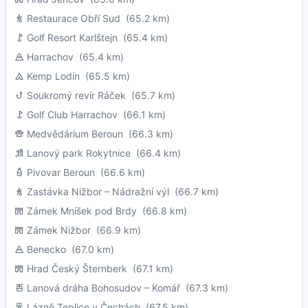
Restaurace Obří Sud
(65.2 km)
Golf Resort Karlštejn
(65.4 km)
Harrachov
(65.4 km)
Kemp Lodín
(65.5 km)
Soukromý revír Ráček
(65.7 km)
Golf Club Harrachov
(66.1 km)
Medvědárium Beroun
(66.3 km)
Lanový park Rokytnice
(66.4 km)
Pivovar Beroun
(66.6 km)
Zastávka Nižbor – Nádražní výl
(66.7 km)
Zámek Mníšek pod Brdy
(66.8 km)
Zámek Nižbor
(66.9 km)
Benecko
(67.0 km)
Hrad Český Šternberk
(67.1 km)
Lanová dráha Bohosudov – Komář
(67.3 km)
Lázně Teplice v Čechách
(67.5 km)