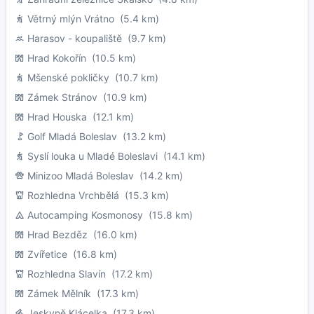
Větrný mlýn Vrátno
(5.4 km)
Harasov - koupaliště
(9.7 km)
Hrad Kokořín
(10.5 km)
Mšenské pokličky
(10.7 km)
Zámek Stránov
(10.9 km)
Hrad Houska
(12.1 km)
Golf Mladá Boleslav
(13.2 km)
Syslí louka u Mladé Boleslavi
(14.1 km)
Minizoo Mladá Boleslav
(14.2 km)
Rozhledna Vrchbělá
(15.3 km)
Autocamping Kosmonosy
(15.8 km)
Hrad Bezděz
(16.0 km)
Zvířetice
(16.8 km)
Rozhledna Slavín
(17.2 km)
Zámek Mělník
(17.3 km)
Jeskyně Klácelka
(17.3 km)