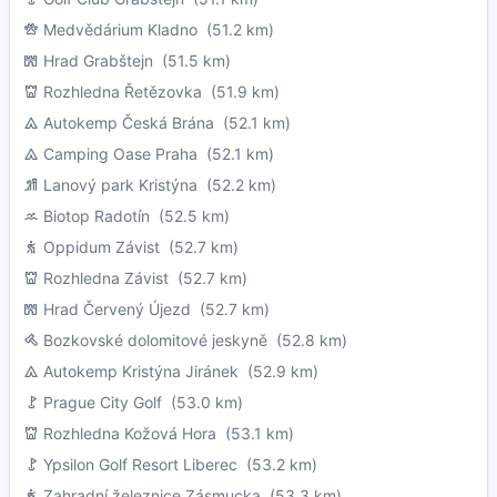
Medvědárium Kladno
(51.2 km)
Hrad Grabštejn
(51.5 km)
Rozhledna Řetězovka
(51.9 km)
Autokemp Česká Brána
(52.1 km)
Camping Oase Praha
(52.1 km)
Lanový park Kristýna
(52.2 km)
Biotop Radotín
(52.5 km)
Oppidum Závist
(52.7 km)
Rozhledna Závist
(52.7 km)
Hrad Červený Újezd
(52.7 km)
Bozkovské dolomitové jeskyně
(52.8 km)
Autokemp Kristýna Jiránek
(52.9 km)
Prague City Golf
(53.0 km)
Rozhledna Kožová Hora
(53.1 km)
Ypsilon Golf Resort Liberec
(53.2 km)
Zahradní železnice Zásmucka
(53.3 km)