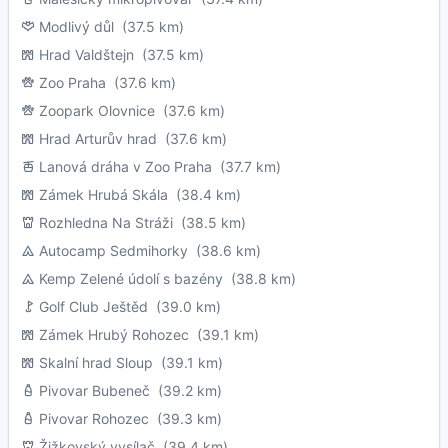
Modlivý důl
(37.5 km)
Hrad Valdštejn
(37.5 km)
Zoo Praha
(37.6 km)
Zoopark Olovnice
(37.6 km)
Hrad Arturův hrad
(37.6 km)
Lanová dráha v Zoo Praha
(37.7 km)
Zámek Hrubá Skála
(38.4 km)
Rozhledna Na Stráži
(38.5 km)
Autocamp Sedmihorky
(38.6 km)
Kemp Zelené údolí s bazény
(38.8 km)
Golf Club Ještěd
(39.0 km)
Zámek Hrubý Rohozec
(39.1 km)
Skalní hrad Sloup
(39.1 km)
Pivovar Bubeneč
(39.2 km)
Pivovar Rohozec
(39.3 km)
Žižkovský vysílač
(39.4 km)