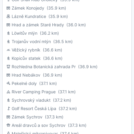
Zámek Konojedy
(35.9 km)
Lázně Kundratice
(35.9 km)
Hrad a zámek Staré Hrady
(36.0 km)
Löwitův mlýn
(36.2 km)
Trojanův vodní mlýn
(36.5 km)
Věžický rybník
(36.6 km)
Kopicův statek
(36.6 km)
Rozhledna Botanická zahrada Pr
(36.9 km)
Hrad Nebákov
(36.9 km)
Pekelné doly
(37.1 km)
River Camping Prague
(37.1 km)
Sychrovský viadukt
(37.2 km)
Golf Resort Česká Lípa
(37.2 km)
Zámek Sychrov
(37.3 km)
Areál dravců a sov Sychrov
(37.3 km)
Malešický mikropivovar
(37.4 km)