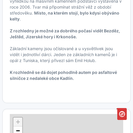
vyhlídkou na masivním kamenném podstavci vystavěná v
roce 2006. Tvar má připomínat strážní věž z období
středověku.
Místo, na kterém stojí, bylo kdysi obýváno
kelty
.
Z rozhledny je možné za dobrého počasí vidět Bezděz,
Ještěd, Jizerské hory i Krkonoše.
Základní kameny jsou očíslované a u vysvětlivek jsou
vidět i jednotliví dárci. Jeden ze základních kamenů je i
opál z Tuniska, který přivezl sám Emil Holub.
K rozhledně se dá dojet pohodlně autem po asfaltové
silničce z nedaleké obce Kadlín.
+
−