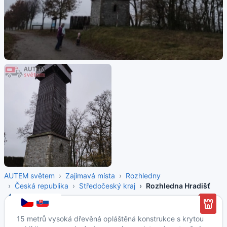
AUTEM světem
Zajímavá místa
Rozhledny
Česká republika
Středočeský kraj
Rozhledna Hradišť
15 metrů vysoká dřevěná opláštěná konstrukce s krytou