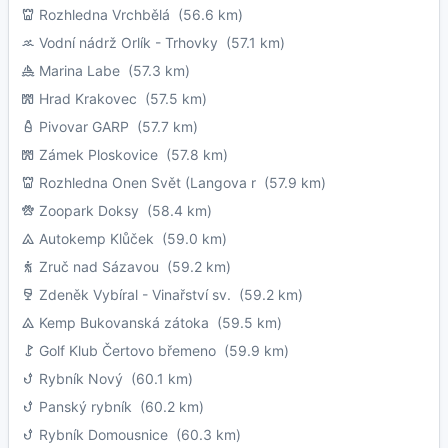
Rozhledna Vrchbělá
(56.6 km)
Vodní nádrž Orlík - Trhovky
(57.1 km)
Marina Labe
(57.3 km)
Hrad Krakovec
(57.5 km)
Pivovar GARP
(57.7 km)
Zámek Ploskovice
(57.8 km)
Rozhledna Onen Svět (Langova r
(57.9 km)
Zoopark Doksy
(58.4 km)
Autokemp Klůček
(59.0 km)
Zruč nad Sázavou
(59.2 km)
Zdeněk Vybíral - Vinařství sv.
(59.2 km)
Kemp Bukovanská zátoka
(59.5 km)
Golf Klub Čertovo břemeno
(59.9 km)
Rybník Nový
(60.1 km)
Panský rybník
(60.2 km)
Rybník Domousnice
(60.3 km)