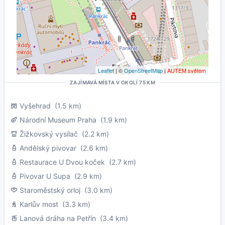
Leaflet
| ©
OpenStreetMap
|
AUTEM světem
ZAJÍMAVÁ MÍSTA V OKOLÍ 75 KM
Vyšehrad
(1.5 km)
Národní Museum Praha
(1.9 km)
Žižkovský vysílač
(2.2 km)
Andělský pivovar
(2.6 km)
Restaurace U Dvou koček
(2.7 km)
Pivovar U Supa
(2.9 km)
Staroměstský orloj
(3.0 km)
Karlův most
(3.3 km)
Lanová dráha na Petřín
(3.4 km)