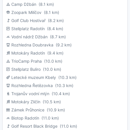
Camp Džbán
(8.1 km)
Zoopark Milíčov
(8.1 km)
Golf Club Hostivař
(8.2 km)
Stellplatz Radotín
(8.4 km)
Vodní nádrž Džbán
(8.7 km)
Rozhledna Doubravka
(9.2 km)
Motokáry Radotín
(9.4 km)
TrioCamp Praha
(10.0 km)
Stellplatz Buliro
(10.0 km)
Letecké muzeum Kbely
(10.3 km)
Rozhledna Řetězovka
(10.3 km)
Trojanův vodní mlýn
(10.4 km)
Motokáry Zličín
(10.5 km)
Zámek Průhonice
(10.9 km)
Biotop Radotín
(11.0 km)
Golf Resort Black Bridge
(11.0 km)