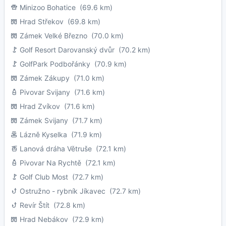
Minizoo Bohatice
(69.6 km)
Hrad Střekov
(69.8 km)
Zámek Velké Březno
(70.0 km)
Golf Resort Darovanský dvůr
(70.2 km)
GolfPark Podbořánky
(70.9 km)
Zámek Zákupy
(71.0 km)
Pivovar Svijany
(71.6 km)
Hrad Zvíkov
(71.6 km)
Zámek Svijany
(71.7 km)
Lázně Kyselka
(71.9 km)
Lanová dráha Větruše
(72.1 km)
Pivovar Na Rychtě
(72.1 km)
Golf Club Most
(72.7 km)
Ostružno - rybník Jíkavec
(72.7 km)
Revír Štít
(72.8 km)
Hrad Nebákov
(72.9 km)