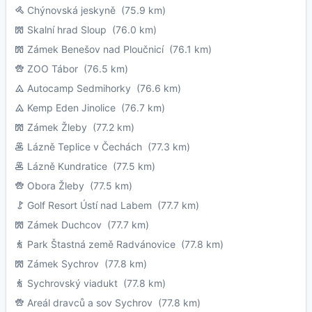
Chýnovská jeskyně
(75.9 km)
Skalní hrad Sloup
(76.0 km)
Zámek Benešov nad Ploučnicí
(76.1 km)
ZOO Tábor
(76.5 km)
Autocamp Sedmihorky
(76.6 km)
Kemp Eden Jinolice
(76.7 km)
Zámek Žleby
(77.2 km)
Lázně Teplice v Čechách
(77.3 km)
Lázně Kundratice
(77.5 km)
Obora Žleby
(77.5 km)
Golf Resort Ústí nad Labem
(77.7 km)
Zámek Duchcov
(77.7 km)
Park Štastná země Radvánovice
(77.8 km)
Zámek Sychrov
(77.8 km)
Sychrovský viadukt
(77.8 km)
Areál dravců a sov Sychrov
(77.8 km)