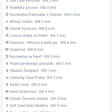
Golf Club Kynžvart
(68.3 km)
Andělský pivovar
(68.4 km)
Rozhledna Drahoušek u Osečan
(68.5 km)
Biotop Lhotka
(68.5 km)
Zámek Kynžvart
(68.6 km)
Lanová dráha na Petřín
(68.7 km)
Pastvina - Minizoo a jedlý par
(68.8 km)
Vyšehrad
(68.9 km)
Rozhledna na Pepři
(68.9 km)
Podkrušnohorský přivaděč
(69.1 km)
Viadukt Žampach
(69.1 km)
Camping Oase Praha
(69.3 km)
Karlův most
(69.3 km)
Hrad Strakonice
(69.4 km)
Zámek Červený hrádek
(69.4 km)
Golf Snail Klub Úholičky
(69.5 km)