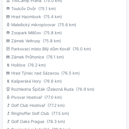
TrioCamp Praha
(75.0 km)
Toulcův Dvůr
(75.1 km)
Hrad Hazmburk
(75.4 km)
Malešický mikropivovar
(75.6 km)
Zoopark Milíčov
(75.8 km)
Zámek Veltrusy
(75.8 km)
Parkovací místo Bílý dům Kovář
(76.0 km)
Zámek Průhonice
(76.1 km)
Hoštice
(76.2 km)
Hrad Týnec nad Sázavou
(76.5 km)
Kašperské Hory
(76.6 km)
Rozhledna Špičák (Železná Ruda
(76.9 km)
Pivovar Hostivař
(77.0 km)
Golf Club Hostivař
(77.2 km)
Ringhoffer Golf Club
(77.5 km)
Golf Oaks Prague
(78.3 km)