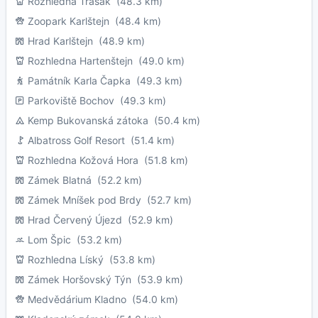
Rozhledna Třasák
(48.3 km)
Zoopark Karlštejn
(48.4 km)
Hrad Karlštejn
(48.9 km)
Rozhledna Hartenštejn
(49.0 km)
Památník Karla Čapka
(49.3 km)
Parkoviště Bochov
(49.3 km)
Kemp Bukovanská zátoka
(50.4 km)
Albatross Golf Resort
(51.4 km)
Rozhledna Kožová Hora
(51.8 km)
Zámek Blatná
(52.2 km)
Zámek Mníšek pod Brdy
(52.7 km)
Hrad Červený Újezd
(52.9 km)
Lom Špic
(53.2 km)
Rozhledna Líský
(53.8 km)
Zámek Horšovský Týn
(53.9 km)
Medvědárium Kladno
(54.0 km)