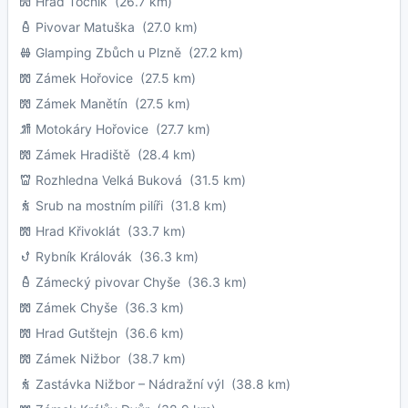
Hrad Točník
(26.7 km)
Pivovar Matuška
(27.0 km)
Glamping Zbůch u Plzně
(27.2 km)
Zámek Hořovice
(27.5 km)
Zámek Manětín
(27.5 km)
Motokáry Hořovice
(27.7 km)
Zámek Hradiště
(28.4 km)
Rozhledna Velká Buková
(31.5 km)
Srub na mostním pilíři
(31.8 km)
Hrad Křivoklát
(33.7 km)
Rybník Královák
(36.3 km)
Zámecký pivovar Chyše
(36.3 km)
Zámek Chyše
(36.3 km)
Hrad Gutštejn
(36.6 km)
Zámek Nižbor
(38.7 km)
Zastávka Nižbor – Nádražní výl
(38.8 km)