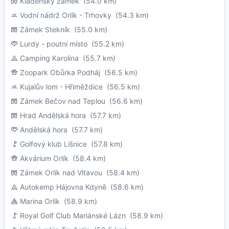
Kladenský zámek
(54.0 km)
Vodní nádrž Orlík - Trhovky
(54.3 km)
Zámek Stekník
(55.0 km)
Lurdy - poutní místo
(55.2 km)
Camping Karolina
(55.7 km)
Zoopark Obůrka Podháj
(56.5 km)
Kujalův lom - Hřiměždice
(56.5 km)
Zámek Bečov nad Teplou
(56.6 km)
Hrad Andělská hora
(57.7 km)
Andělská hora
(57.7 km)
Golfový klub Líšnice
(57.8 km)
Akvárium Orlík
(58.4 km)
Zámek Orlík nad Vltavou
(58.4 km)
Autokemp Hájovna Kdyně
(58.6 km)
Marina Orlík
(58.9 km)
Royal Golf Club Mariánské Lázn
(58.9 km)