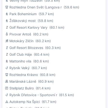
Větrný mlýn Toužetín
(59.5 km)
Rozhledna Onen Svět (Langova r
(59.6 km)
Park Boheminium
(59.7 km)
Žďákovský most
(59.8 km)
Golf Resort Karlovy Vary
(60.1 km)
Pivovar Antoš
(60.2 km)
Motokáry Zličín
(60.2 km)
Golf Resort Bitozeves
(60.3 km)
Golf Club Háje
(60.4 km)
Mattoniho vila
(60.6 km)
Rybník Velký
(60.7 km)
Rozhledna Krásno
(60.8 km)
Mariánské Lázně
(60.9 km)
Stellplatz Buliro
(61.4 km)
Rybník Dřetovice - Sportovní r
(61.5 km)
Autokemp Na Špici
(61.7 km)