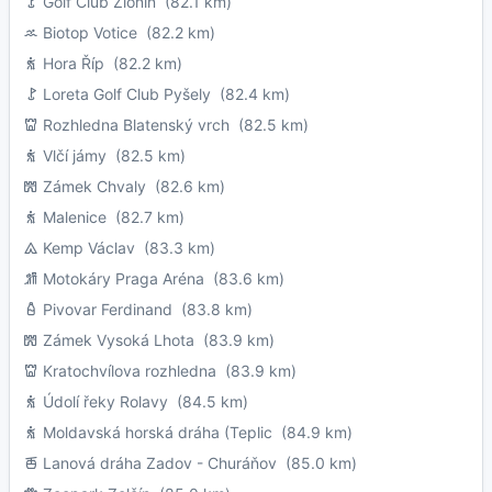
Golf Club Zlonín
(82.1 km)
Biotop Votice
(82.2 km)
Hora Říp
(82.2 km)
Loreta Golf Club Pyšely
(82.4 km)
Rozhledna Blatenský vrch
(82.5 km)
Vlčí jámy
(82.5 km)
Zámek Chvaly
(82.6 km)
Malenice
(82.7 km)
Kemp Václav
(83.3 km)
Motokáry Praga Aréna
(83.6 km)
Pivovar Ferdinand
(83.8 km)
Zámek Vysoká Lhota
(83.9 km)
Kratochvílova rozhledna
(83.9 km)
Údolí řeky Rolavy
(84.5 km)
Moldavská horská dráha (Teplic
(84.9 km)
Lanová dráha Zadov - Churáňov
(85.0 km)