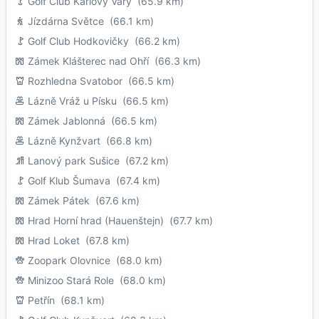
Golf Club Karlovy Vary
(65.9 km)
Jízdárna Světce
(66.1 km)
Golf Club Hodkovičky
(66.2 km)
Zámek Klášterec nad Ohří
(66.3 km)
Rozhledna Svatobor
(66.5 km)
Lázně Vráž u Písku
(66.5 km)
Zámek Jablonná
(66.5 km)
Lázně Kynžvart
(66.8 km)
Lanový park Sušice
(67.2 km)
Golf Klub Šumava
(67.4 km)
Zámek Pátek
(67.6 km)
Hrad Horní hrad (Hauenštejn)
(67.7 km)
Hrad Loket
(67.8 km)
Zoopark Olovnice
(68.0 km)
Minizoo Stará Role
(68.0 km)
Petřín
(68.1 km)