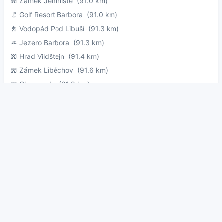
Zámek Jemniště
(91.0 km)
Golf Resort Barbora
(91.0 km)
Vodopád Pod Libuší
(91.3 km)
Jezero Barbora
(91.3 km)
Hrad Vildštejn
(91.4 km)
Zámek Liběchov
(91.6 km)
Chocerady
(91.9 km)
Lázně Teplice v Čechách
(92.3 km)
Zoopark Nehvizdy
(92.6 km)
Lázně Toušeň
(92.7 km)
Jevanský rybník
(93.1 km)
Jeskyně Klácelka
(93.4 km)
Čertovy hlavy
(93.5 km)
Soví voliéry Borová Lada
(94.0 km)
Zámek Ploskovice
(94.1 km)
Golf Club Luby
(94.3 km)