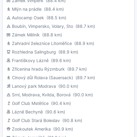
Zámek Vimperk
(88.4 km)
Mlýn na prádle
(88.4 km)
Autocamp Osek
(88.5 km)
Boubín, Vimpersko, Volary, Sto
(88.7 km)
Zámek Mělník
(88.8 km)
Zahradní železnice Litoměřice
(88.9 km)
Rozhledna Salingburg
(88.9 km)
Františkovy Lázně
(89.6 km)
Zřícenina hradu Rýzmburk
(89.7 km)
Cínový důl Rolava (Sauersack)
(89.7 km)
Lanový park Modrava
(90.0 km)
Srní, Modrava, Kvilda, Borová
(90.0 km)
Golf Club Mstětice
(90.4 km)
Lázně Bechyně
(90.6 km)
Golf Club Stará Boleslav
(90.8 km)
Zookoutek Amerika
(90.9 km)