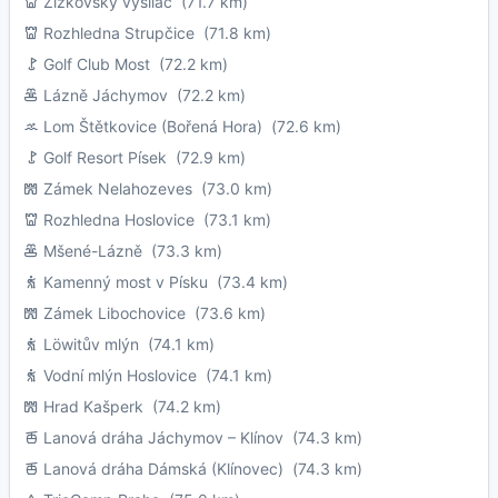
Žižkovský vysílač
(71.7 km)
Rozhledna Strupčice
(71.8 km)
Golf Club Most
(72.2 km)
Lázně Jáchymov
(72.2 km)
Lom Štětkovice (Bořená Hora)
(72.6 km)
Golf Resort Písek
(72.9 km)
Zámek Nelahozeves
(73.0 km)
Rozhledna Hoslovice
(73.1 km)
Mšené-Lázně
(73.3 km)
Kamenný most v Písku
(73.4 km)
Zámek Libochovice
(73.6 km)
Löwitův mlýn
(74.1 km)
Vodní mlýn Hoslovice
(74.1 km)
Hrad Kašperk
(74.2 km)
Lanová dráha Jáchymov – Klínov
(74.3 km)
Lanová dráha Dámská (Klínovec)
(74.3 km)