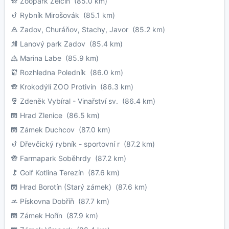
Zoopark Zelčín
(85.0 km)
Rybník Mirošovák
(85.1 km)
Zadov, Churáňov, Stachy, Javor
(85.2 km)
Lanový park Zadov
(85.4 km)
Marina Labe
(85.9 km)
Rozhledna Poledník
(86.0 km)
Krokodýlí ZOO Protivín
(86.3 km)
Zdeněk Vybíral - Vinařství sv.
(86.4 km)
Hrad Zlenice
(86.5 km)
Zámek Duchcov
(87.0 km)
Dřevčický rybník - sportovní r
(87.2 km)
Farmapark Soběhrdy
(87.2 km)
Golf Kotlina Terezín
(87.6 km)
Hrad Borotín (Starý zámek)
(87.6 km)
Pískovna Dobříň
(87.7 km)
Zámek Hořín
(87.9 km)