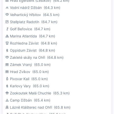
Hrad Egerberk (Lestkov)
(64.2 km)
Vodní nádrž Džbán
(64.3 km)
Velhartický hřbitov
(64.5 km)
Stellplatz Radotín
(64.7 km)
Golf Beřovice
(64.7 km)
Marina Atlantida
(64.7 km)
Rozhledna Závist
(64.8 km)
Oppidum Závist
(64.8 km)
Zakleté skály na Ohři
(64.8 km)
Zámek Vraný
(65.0 km)
Hrad Zvíkov
(65.0 km)
Pivovar Kail
(65.0 km)
Karlovy Vary
(65.0 km)
Zookoutek Malá Chuchle
(65.3 km)
Camp Džbán
(65.4 km)
Lázně Klášterec nad Ohří
(65.8 km)