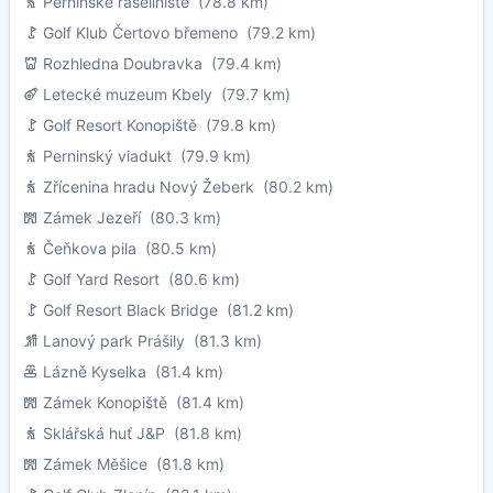
Perninské rašeliniště
(78.8 km)
Golf Klub Čertovo břemeno
(79.2 km)
Rozhledna Doubravka
(79.4 km)
Letecké muzeum Kbely
(79.7 km)
Golf Resort Konopiště
(79.8 km)
Perninský viadukt
(79.9 km)
Zřícenina hradu Nový Žeberk
(80.2 km)
Zámek Jezeří
(80.3 km)
Čeňkova pila
(80.5 km)
Golf Yard Resort
(80.6 km)
Golf Resort Black Bridge
(81.2 km)
Lanový park Prášily
(81.3 km)
Lázně Kyselka
(81.4 km)
Zámek Konopiště
(81.4 km)
Sklářská huť J&P
(81.8 km)
Zámek Měšice
(81.8 km)