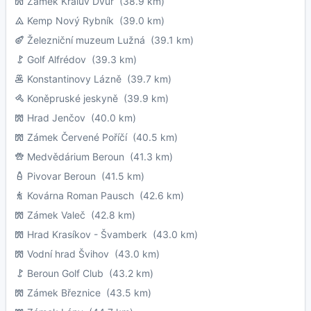
Zámek Králův Dvůr
(38.9 km)
Kemp Nový Rybník
(39.0 km)
Železniční muzeum Lužná
(39.1 km)
Golf Alfrédov
(39.3 km)
Konstantinovy Lázně
(39.7 km)
Koněpruské jeskyně
(39.9 km)
Hrad Jenčov
(40.0 km)
Zámek Červené Poříčí
(40.5 km)
Medvědárium Beroun
(41.3 km)
Pivovar Beroun
(41.5 km)
Kovárna Roman Pausch
(42.6 km)
Zámek Valeč
(42.8 km)
Hrad Krasíkov - Švamberk
(43.0 km)
Vodní hrad Švihov
(43.0 km)
Beroun Golf Club
(43.2 km)
Zámek Březnice
(43.5 km)