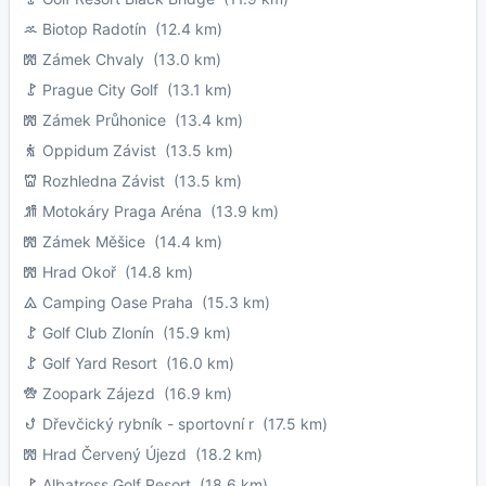
Biotop Radotín
(12.4 km)
Zámek Chvaly
(13.0 km)
Prague City Golf
(13.1 km)
Zámek Průhonice
(13.4 km)
Oppidum Závist
(13.5 km)
Rozhledna Závist
(13.5 km)
Motokáry Praga Aréna
(13.9 km)
Zámek Měšice
(14.4 km)
Hrad Okoř
(14.8 km)
Camping Oase Praha
(15.3 km)
Golf Club Zlonín
(15.9 km)
Golf Yard Resort
(16.0 km)
Zoopark Zájezd
(16.9 km)
Dřevčický rybník - sportovní r
(17.5 km)
Hrad Červený Újezd
(18.2 km)
Albatross Golf Resort
(18.6 km)