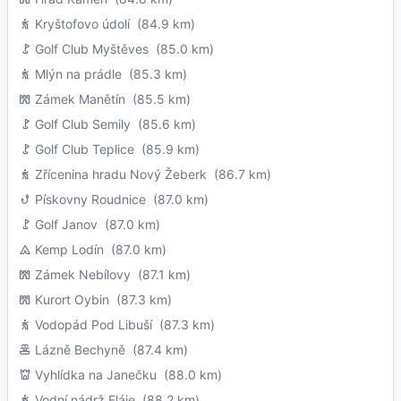
Kryštofovo údolí
(84.9 km)
Golf Club Myštěves
(85.0 km)
Mlýn na prádle
(85.3 km)
Zámek Manětín
(85.5 km)
Golf Club Semily
(85.6 km)
Golf Club Teplice
(85.9 km)
Zřícenina hradu Nový Žeberk
(86.7 km)
Pískovny Roudnice
(87.0 km)
Golf Janov
(87.0 km)
Kemp Lodín
(87.0 km)
Zámek Nebílovy
(87.1 km)
Kurort Oybin
(87.3 km)
Vodopád Pod Libuší
(87.3 km)
Lázně Bechyně
(87.4 km)
Vyhlídka na Janečku
(88.0 km)
Vodní nádrž Fláje
(88.2 km)