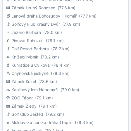
Zámek Hrubý Rohozec
(77.6 km)
Lanová dráha Bohosudov – Komář
(77.7 km)
Golfový klub Krásný Dvůr
(77.9 km)
Jezero Barbora
(78.0 km)
Pivovar Rohozec
(78.1 km)
Golf Resort Barbora
(78.2 km)
Knížecí rybník
(78.2 km)
Kunratice u Cvikova
(78.4 km)
Chýnovská jeskyně
(78.6 km)
Zámek Kozel
(78.6 km)
Kaolinový lom Nepomyšl
(79.0 km)
ZOO Tábor
(79.1 km)
Zámek Žleby
(79.1 km)
Golf Club Ještěd
(79.2 km)
Moldavská horská dráha (Teplic
(79.3 km)
Autocamp Osek
(79.4 km)