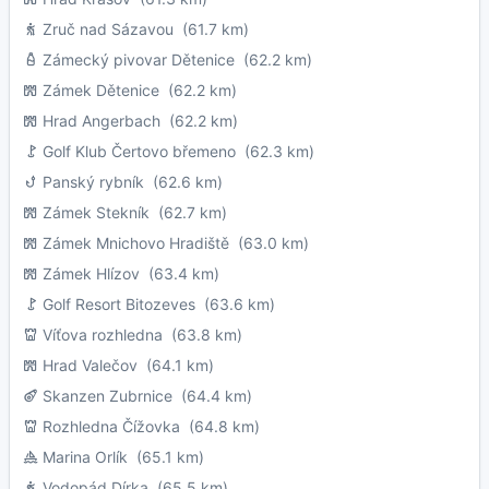
Zruč nad Sázavou
(61.7 km)
Zámecký pivovar Dětenice
(62.2 km)
Zámek Dětenice
(62.2 km)
Hrad Angerbach
(62.2 km)
Golf Klub Čertovo břemeno
(62.3 km)
Panský rybník
(62.6 km)
Zámek Stekník
(62.7 km)
Zámek Mnichovo Hradiště
(63.0 km)
Zámek Hlízov
(63.4 km)
Golf Resort Bitozeves
(63.6 km)
Víťova rozhledna
(63.8 km)
Hrad Valečov
(64.1 km)
Skanzen Zubrnice
(64.4 km)
Rozhledna Čížovka
(64.8 km)
Marina Orlík
(65.1 km)
Vodopád Dírka
(65.5 km)