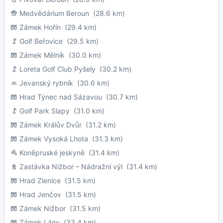
Medvědárium Beroun
(28.6 km)
Zámek Hořín
(29.4 km)
Golf Beřovice
(29.5 km)
Zámek Mělník
(30.0 km)
Loreta Golf Club Pyšely
(30.2 km)
Jevanský rybník
(30.6 km)
Hrad Týnec nad Sázavou
(30.7 km)
Golf Park Slapy
(31.0 km)
Zámek Králův Dvůr
(31.2 km)
Zámek Vysoká Lhota
(31.3 km)
Koněpruské jeskyně
(31.4 km)
Zastávka Nižbor – Nádražní výl
(31.4 km)
Hrad Zlenice
(31.5 km)
Hrad Jenčov
(31.5 km)
Zámek Nižbor
(31.5 km)
Zámek Lány
(33.4 km)