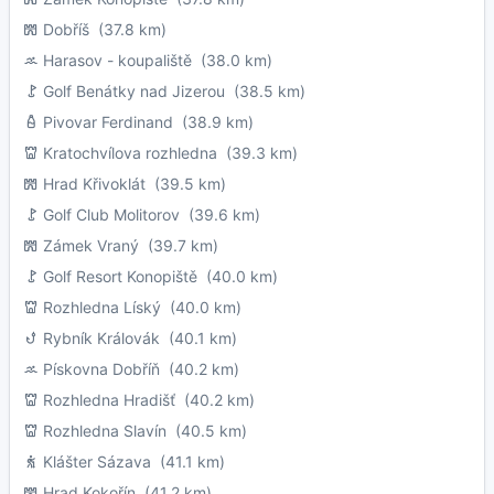
Dobříš
(37.8 km)
Harasov - koupaliště
(38.0 km)
Golf Benátky nad Jizerou
(38.5 km)
Pivovar Ferdinand
(38.9 km)
Kratochvílova rozhledna
(39.3 km)
Hrad Křivoklát
(39.5 km)
Golf Club Molitorov
(39.6 km)
Zámek Vraný
(39.7 km)
Golf Resort Konopiště
(40.0 km)
Rozhledna Líský
(40.0 km)
Rybník Královák
(40.1 km)
Pískovna Dobříň
(40.2 km)
Rozhledna Hradišť
(40.2 km)
Rozhledna Slavín
(40.5 km)
Klášter Sázava
(41.1 km)
Hrad Kokořín
(41.2 km)