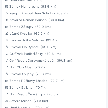
Zámek Humprecht
(68.5 km)
Kemp s koupalištěm Sobotka
(68.7 km)
Kovárna Roman Pausch
(69.0 km)
Zámek Zákupy
(69.0 km)
Lázně Kyselka
(69.2 km)
Lanová dráha Větruše
(69.4 km)
Pivovar Na Rychtě
(69.5 km)
GolfPark Podbořánky
(69.6 km)
Golf Resort Darovanský dvůr
(69.8 km)
Golf Club Most
(70.2 km)
Pivovar Svijany
(70.6 km)
Zámek Růžkovy Lhotice
(70.7 km)
Zámek Svijany
(70.7 km)
Golf Resort Česká Lípa
(70.8 km)
Jezero Milada
(71.3 km)
Hrad Nebákov
(72.4 km)