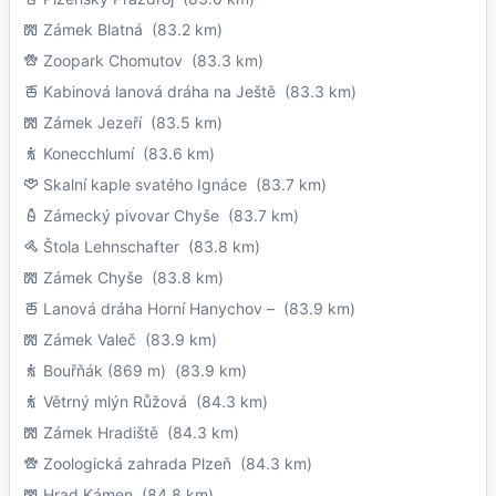
Zámek Blatná
(83.2 km)
Zoopark Chomutov
(83.3 km)
Kabinová lanová dráha na Ještě
(83.3 km)
Zámek Jezeří
(83.5 km)
Konecchlumí
(83.6 km)
Skalní kaple svatého Ignáce
(83.7 km)
Zámecký pivovar Chyše
(83.7 km)
Štola Lehnschafter
(83.8 km)
Zámek Chyše
(83.8 km)
Lanová dráha Horní Hanychov –
(83.9 km)
Zámek Valeč
(83.9 km)
Bouřňák (869 m)
(83.9 km)
Větrný mlýn Růžová
(84.3 km)
Zámek Hradiště
(84.3 km)
Zoologická zahrada Plzeň
(84.3 km)
Hrad Kámen
(84.8 km)