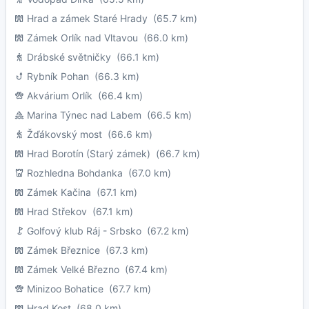
Hrad a zámek Staré Hrady
(65.7 km)
Zámek Orlík nad Vltavou
(66.0 km)
Drábské světničky
(66.1 km)
Rybník Pohan
(66.3 km)
Akvárium Orlík
(66.4 km)
Marina Týnec nad Labem
(66.5 km)
Žďákovský most
(66.6 km)
Hrad Borotín (Starý zámek)
(66.7 km)
Rozhledna Bohdanka
(67.0 km)
Zámek Kačina
(67.1 km)
Hrad Střekov
(67.1 km)
Golfový klub Ráj - Srbsko
(67.2 km)
Zámek Březnice
(67.3 km)
Zámek Velké Březno
(67.4 km)
Minizoo Bohatice
(67.7 km)
Hrad Kost
(68.0 km)