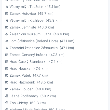
Větrný mlýn Toužetín
(45.1 km)
Zámek Hořovice
(45.7 km)
Větrný mlýn Krchleby
(45.9 km)
Zámek Jemniště
(46.0 km)
Železniční muzeum Lužná
(46.6 km)
Lom Štětkovice (Bořená Hora)
(47.1 km)
Zahradní železnice Zásmucka
(47.1 km)
Zámek Červený hrádek
(47.3 km)
Hrad Český Šternberk
(47.4 km)
Hrad Houska
(47.6 km)
Zámek Pátek
(47.7 km)
Hrad Hazmburk
(48.5 km)
Zámek Loučeň
(48.6 km)
Lázně Poděbrady
(50.2 km)
Zoo Chleby
(50.3 km)
Minizoo Mladá Boleslav
(50.5 km)