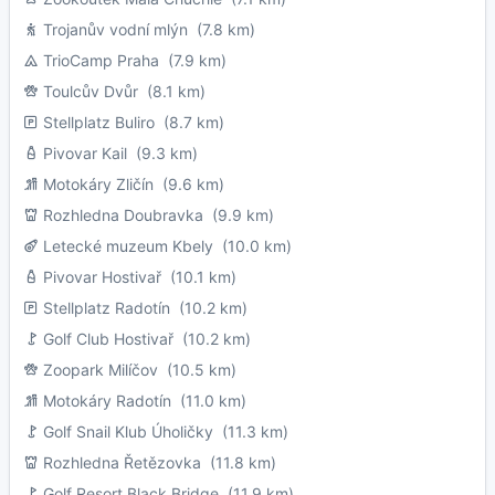
Trojanův vodní mlýn
(7.8 km)
TrioCamp Praha
(7.9 km)
Toulcův Dvůr
(8.1 km)
Stellplatz Buliro
(8.7 km)
Pivovar Kail
(9.3 km)
Motokáry Zličín
(9.6 km)
Rozhledna Doubravka
(9.9 km)
Letecké muzeum Kbely
(10.0 km)
Pivovar Hostivař
(10.1 km)
Stellplatz Radotín
(10.2 km)
Golf Club Hostivař
(10.2 km)
Zoopark Milíčov
(10.5 km)
Motokáry Radotín
(11.0 km)
Golf Snail Klub Úholičky
(11.3 km)
Rozhledna Řetězovka
(11.8 km)
Golf Resort Black Bridge
(11.9 km)