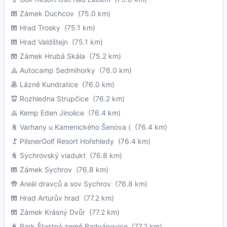
Zámek Duchcov
(75.0 km)
Hrad Trosky
(75.1 km)
Hrad Valdštejn
(75.1 km)
Zámek Hrubá Skála
(75.2 km)
Autocamp Sedmihorky
(76.0 km)
Lázně Kundratice
(76.0 km)
Rozhledna Strupčice
(76.2 km)
Kemp Eden Jinolice
(76.4 km)
Varhany u Kamenického Šenova (
(76.4 km)
PilsnerGolf Resort Hořehledy
(76.4 km)
Sychrovský viadukt
(76.8 km)
Zámek Sychrov
(76.8 km)
Areál dravců a sov Sychrov
(76.8 km)
Hrad Arturův hrad
(77.2 km)
Zámek Krásný Dvůr
(77.2 km)
Park Štastná země Radvánovice
(77.2 km)