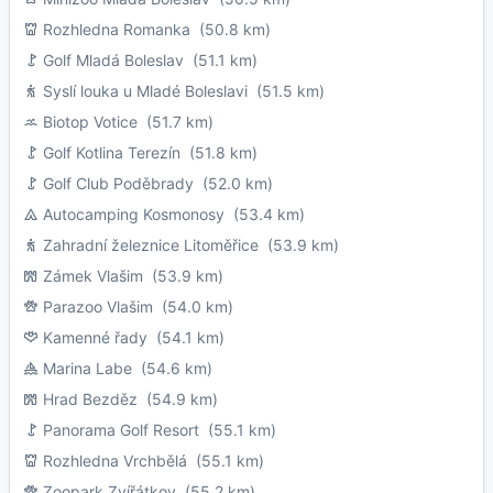
Rozhledna Romanka
(50.8 km)
Golf Mladá Boleslav
(51.1 km)
Syslí louka u Mladé Boleslavi
(51.5 km)
Biotop Votice
(51.7 km)
Golf Kotlina Terezín
(51.8 km)
Golf Club Poděbrady
(52.0 km)
Autocamping Kosmonosy
(53.4 km)
Zahradní železnice Litoměřice
(53.9 km)
Zámek Vlašim
(53.9 km)
Parazoo Vlašim
(54.0 km)
Kamenné řady
(54.1 km)
Marina Labe
(54.6 km)
Hrad Bezděz
(54.9 km)
Panorama Golf Resort
(55.1 km)
Rozhledna Vrchbělá
(55.1 km)
Zoopark Zvířátkov
(55.2 km)