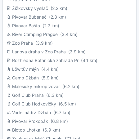
Žižkovský vysílač
(2.2 km)
Pivovar Bubeneč
(2.3 km)
Pivovar Bašta
(2.7 km)
River Camping Prague
(3.4 km)
Zoo Praha
(3.9 km)
Lanová dráha v Zoo Praha
(3.9 km)
Rozhledna Botanická zahrada Pr
(4.1 km)
Löwitův mlýn
(4.4 km)
Camp Džbán
(5.9 km)
Malešický mikropivovar
(6.2 km)
Golf Club Praha
(6.3 km)
Golf Club Hodkovičky
(6.5 km)
Vodní nádrž Džbán
(6.7 km)
Pivovar Prokopák
(6.8 km)
Biotop Lhotka
(6.9 km)
Zookoutek Malá Chuchle
(7.1 km)