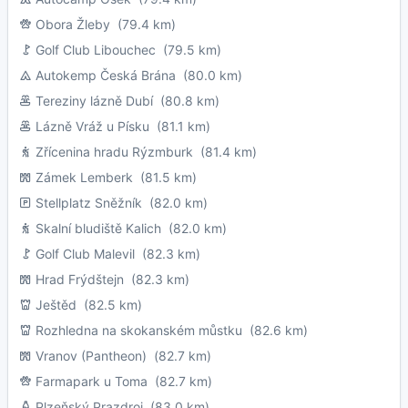
Obora Žleby
(79.4 km)
Golf Club Libouchec
(79.5 km)
Autokemp Česká Brána
(80.0 km)
Tereziny lázně Dubí
(80.8 km)
Lázně Vráž u Písku
(81.1 km)
Zřícenina hradu Rýzmburk
(81.4 km)
Zámek Lemberk
(81.5 km)
Stellplatz Sněžník
(82.0 km)
Skalní bludiště Kalich
(82.0 km)
Golf Club Malevil
(82.3 km)
Hrad Frýdštejn
(82.3 km)
Ještěd
(82.5 km)
Rozhledna na skokanském můstku
(82.6 km)
Vranov (Pantheon)
(82.7 km)
Farmapark u Toma
(82.7 km)
Plzeňský Prazdroj
(83.0 km)