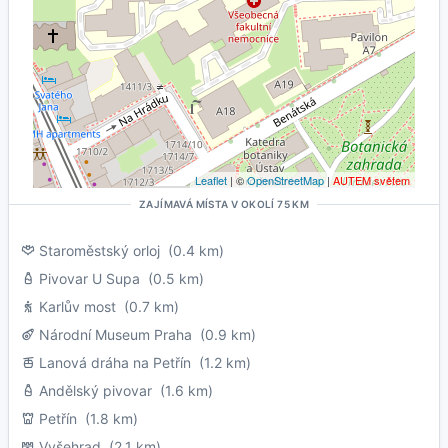
Leaflet
| ©
OpenStreetMap
|
AUTEM světem
ZAJÍMAVÁ MÍSTA V OKOLÍ 75 KM
Staroměstský orloj
(0.4 km)
Pivovar U Supa
(0.5 km)
Karlův most
(0.7 km)
Národní Museum Praha
(0.9 km)
Lanová dráha na Petřín
(1.2 km)
Andělský pivovar
(1.6 km)
Petřín
(1.8 km)
Vyšehrad
(2.1 km)