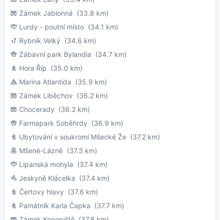
Zámek Jablonná
(33.8 km)
Lurdy - poutní místo
(34.1 km)
Rybník Velký
(34.6 km)
Zábavní park Bylandia
(34.7 km)
Hora Říp
(35.0 km)
Marina Atlantida
(35.9 km)
Zámek Liběchov
(36.2 km)
Chocerady
(36.2 km)
Farmapark Soběhrdy
(36.9 km)
Ubytování v soukromí Mšecké Že
(37.2 km)
Mšené-Lázně
(37.3 km)
Lipanská mohyla
(37.4 km)
Jeskyně Klácelka
(37.4 km)
Čertovy hlavy
(37.6 km)
Památník Karla Čapka
(37.7 km)
Zámek Konopiště
(37.8 km)