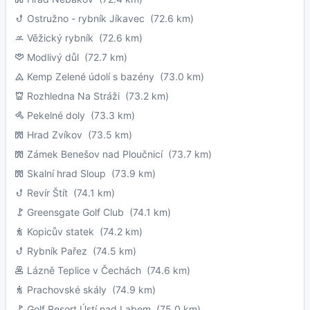
Ostružno - rybník Jíkavec
(72.6 km)
Věžický rybník
(72.6 km)
Modlivý důl
(72.7 km)
Kemp Zelené údolí s bazény
(73.0 km)
Rozhledna Na Stráži
(73.2 km)
Pekelné doly
(73.3 km)
Hrad Zvíkov
(73.5 km)
Zámek Benešov nad Ploučnicí
(73.7 km)
Skalní hrad Sloup
(73.9 km)
Revír Štít
(74.1 km)
Greensgate Golf Club
(74.1 km)
Kopicův statek
(74.2 km)
Rybník Pařez
(74.5 km)
Lázně Teplice v Čechách
(74.6 km)
Prachovské skály
(74.9 km)
Golf Resort Ústí nad Labem
(75.0 km)