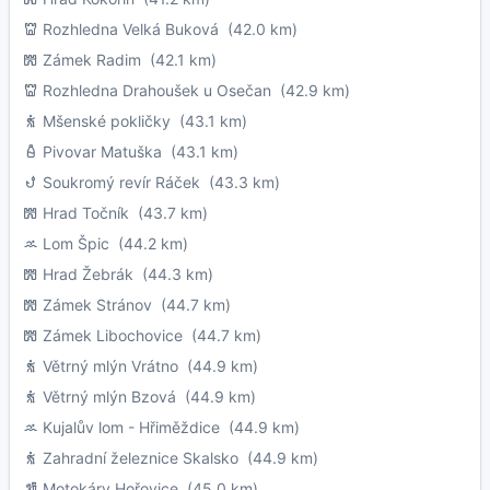
Rozhledna Velká Buková
(42.0 km)
Zámek Radim
(42.1 km)
Rozhledna Drahoušek u Osečan
(42.9 km)
Mšenské pokličky
(43.1 km)
Pivovar Matuška
(43.1 km)
Soukromý revír Ráček
(43.3 km)
Hrad Točník
(43.7 km)
Lom Špic
(44.2 km)
Hrad Žebrák
(44.3 km)
Zámek Stránov
(44.7 km)
Zámek Libochovice
(44.7 km)
Větrný mlýn Vrátno
(44.9 km)
Větrný mlýn Bzová
(44.9 km)
Kujalův lom - Hřiměždice
(44.9 km)
Zahradní železnice Skalsko
(44.9 km)
Motokáry Hořovice
(45.0 km)