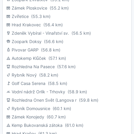
Zámek Ploskovice
(55.2 km)
Zvířetice
(55.3 km)
Hrad Krakovec
(56.4 km)
Zdeněk Vybíral - Vinařství sv.
(56.5 km)
Zoopark Doksy
(56.6 km)
Pivovar GARP
(56.8 km)
Autokemp Klůček
(57.1 km)
Rozhledna Na Pasece
(57.6 km)
Rybník Nový
(58.2 km)
Golf Casa Serena
(58.5 km)
Vodní nádrž Orlík - Trhovky
(58.9 km)
Rozhledna Onen Svět (Langova r
(59.8 km)
Rybník Domousnice
(60.1 km)
Zámek Konojedy
(60.7 km)
Kemp Bukovanská zátoka
(61.0 km)
Hrad Krašov
(61.3 km)