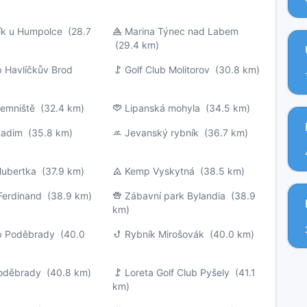
ík u Humpolce
(28.7
Marina Týnec nad Labem
(29.4 km)
b Havlíčkův Brod
Golf Club Molitorov
(30.8 km)
emniště
(32.4 km)
Lipanská mohyla
(34.5 km)
Radim
(35.8 km)
Jevanský rybník
(36.7 km)
Hubertka
(37.9 km)
Kemp Vyskytná
(38.5 km)
Ferdinand
(38.9 km)
Zábavní park Bylandia
(38.9
km)
ub Poděbrady
(40.0
Rybník Mirošovák
(40.0 km)
oděbrady
(40.8 km)
Loreta Golf Club Pyšely
(41.1
km)