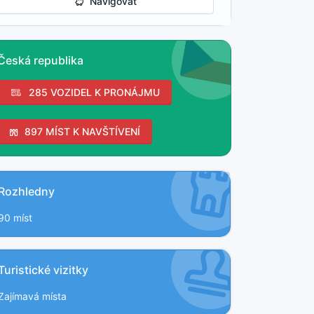
Navigovat
Česká republika
285 VOZIDEL K PRONÁJMU
897 MÍST K NAVŠTÍVENÍ
Rozhledny
90 míst
Turistické vizitky
Zajímavá místa