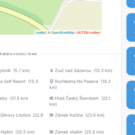
Leaflet
| ©
OpenStreetMap
|
AUTEM světem
Á MÍSTA V OKOLÍ 75 KM
rybník
(5.7 km)
Zruč nad Sázavou
(10.3 km)
a Golf Resort
(15.5
Rozhledna Na Pasece
(18.2
km)
leby
(21.5 km)
Hrad Český Šternberk
(22.1
km)
ůžkovy Lhotice
(22.8
Zámek Kačina
(23.6 km)
 Vlašim
(25.5 km)
Zámek Vlašim
(25.6 km)