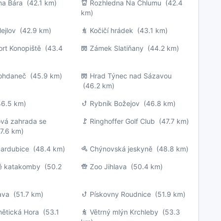
na Bára
(42.1 km)
Rozhledna Na Chlumu
(42.4
km)
ejlov
(42.9 km)
Kočičí hrádek
(43.1 km)
ort Konopiště
(43.4
Zámek Slatiňany
(44.2 km)
ohdaneč
(45.9 km)
Hrad Týnec nad Sázavou
(46.2 km)
6.5 km)
Rybník Božejov
(46.8 km)
vá zahrada se
Ringhoffer Golf Club
(47.7 km)
7.6 km)
ardubice
(48.4 km)
Chýnovská jeskyně
(48.8 km)
ké katakomby
(50.2
Zoo Jihlava
(50.4 km)
lava
(51.7 km)
Pískovny Roudnice
(51.9 km)
nětická Hora
(53.1
Větrný mlýn Krchleby
(53.3