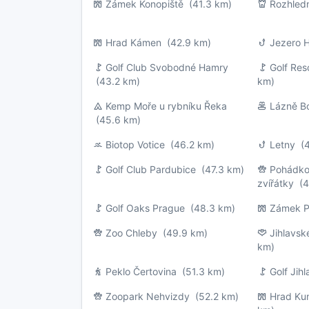
Zámek Konopiště
(41.3 km)
Rozhled
Hrad Kámen
(42.9 km)
Jezero H
Golf Club Svobodné Hamry
Golf Res
(43.2 km)
km)
Kemp Moře u rybníku Řeka
Lázně B
(45.6 km)
Biotop Votice
(46.2 km)
Letny
(4
Golf Club Pardubice
(47.3 km)
Pohádko
zvířátky
(4
Golf Oaks Prague
(48.3 km)
Zámek P
Zoo Chleby
(49.9 km)
Jihlavs
km)
Peklo Čertovina
(51.3 km)
Golf Jih
Zoopark Nehvizdy
(52.2 km)
Hrad Ku