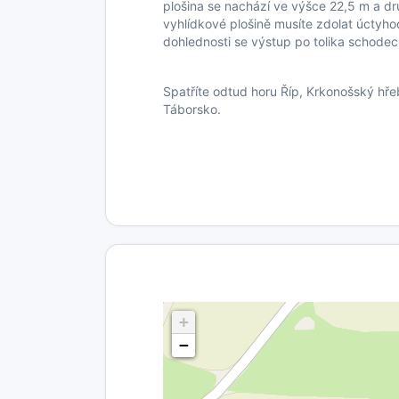
plošina se nachází ve výšce 22,5 m a d
vyhlídkové plošině musíte zdolat úctyh
dohlednosti se výstup po tolika schodec
Spatříte odtud horu Říp, Krkonošský hř
Táborsko.
+
−