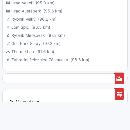
Hrad Veveří
(95.0 km)
Hrad Aueršperk
(95.6 km)
Rybník Velký
(96.2 km)
Lom Špic
(96.5 km)
Rybník Mirošovák
(97.2 km)
Golf Park Slapy
(97.2 km)
Therme Laa
(97.6 km)
Zahradní železnice Zásmucka
(98.6 km)
Volný přístup
Mazlíčci povoleni
Vhodné pro děti