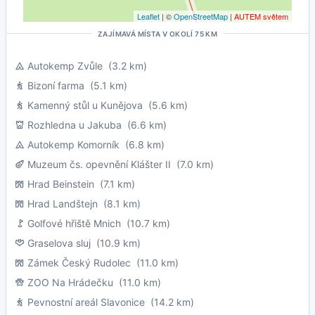
Leaflet
| ©
OpenStreetMap
|
AUTEM světem
ZAJÍMAVÁ MÍSTA V OKOLÍ 75 KM
Autokemp Zvůle
(3.2 km)
Bizoní farma
(5.1 km)
Kamenný stůl u Kunějova
(5.6 km)
Rozhledna u Jakuba
(6.6 km)
Autokemp Komorník
(6.8 km)
Muzeum čs. opevnění Klášter II
(7.0 km)
Hrad Beinstein
(7.1 km)
Hrad Landštejn
(8.1 km)
Golfové hřiště Mnich
(10.7 km)
Graselova sluj
(10.9 km)
Zámek Český Rudolec
(11.0 km)
ZOO Na Hrádečku
(11.0 km)
Pevnostní areál Slavonice
(14.2 km)