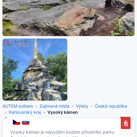
AUTEM světem
Zajímavá místa
Výlety
Česká republika
Karlovarský kraj
Vysoký kámen
Vysoký kámen je nejvyšším bodem přírodního parku