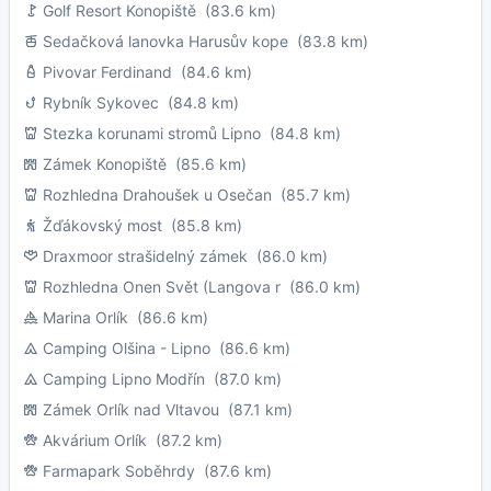
Golf Resort Konopiště
(83.6 km)
Sedačková lanovka Harusův kope
(83.8 km)
Pivovar Ferdinand
(84.6 km)
Rybník Sykovec
(84.8 km)
Stezka korunami stromů Lipno
(84.8 km)
Zámek Konopiště
(85.6 km)
Rozhledna Drahoušek u Osečan
(85.7 km)
Žďákovský most
(85.8 km)
Draxmoor strašidelný zámek
(86.0 km)
Rozhledna Onen Svět (Langova r
(86.0 km)
Marina Orlík
(86.6 km)
Camping Olšina - Lipno
(86.6 km)
Camping Lipno Modřín
(87.0 km)
Zámek Orlík nad Vltavou
(87.1 km)
Akvárium Orlík
(87.2 km)
Farmapark Soběhrdy
(87.6 km)