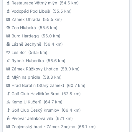
Restaurace Větrný mlýn
(54.6 km)
Vodopád Pod Libuší
(55.5 km)
Zámek Ohrada
(55.5 km)
Zoo Hluboká
(55.6 km)
Burg Hardegg
(56.0 km)
Lázně Bechyně
(56.4 km)
Les Bor
(56.5 km)
Rybník Hubertka
(56.6 km)
Zámek Růžkovy Lhotice
(58.0 km)
Mlýn na prádle
(58.3 km)
Hrad Borotín (Starý zámek)
(60.7 km)
Golf Club Havlíčkův Brod
(62.8 km)
Kemp U Kučerů
(64.7 km)
Golf Club Český Krumlov
(66.4 km)
Pivovar Jelínkova vila
(67.1 km)
Znojemský hrad - Zámek Znojmo
(68.1 km)