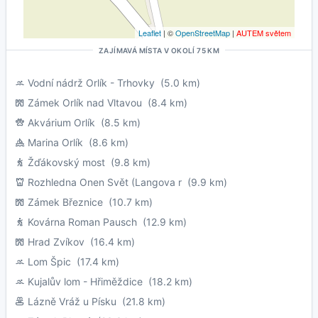
Leaflet
| ©
OpenStreetMap
|
AUTEM světem
ZAJÍMAVÁ MÍSTA V OKOLÍ 75 KM
Vodní nádrž Orlík - Trhovky
(5.0 km)
Zámek Orlík nad Vltavou
(8.4 km)
Akvárium Orlík
(8.5 km)
Marina Orlík
(8.6 km)
Žďákovský most
(9.8 km)
Rozhledna Onen Svět (Langova r
(9.9 km)
Zámek Březnice
(10.7 km)
Kovárna Roman Pausch
(12.9 km)
Hrad Zvíkov
(16.4 km)
Lom Špic
(17.4 km)
Kujalův lom - Hřiměždice
(18.2 km)
Lázně Vráž u Písku
(21.8 km)