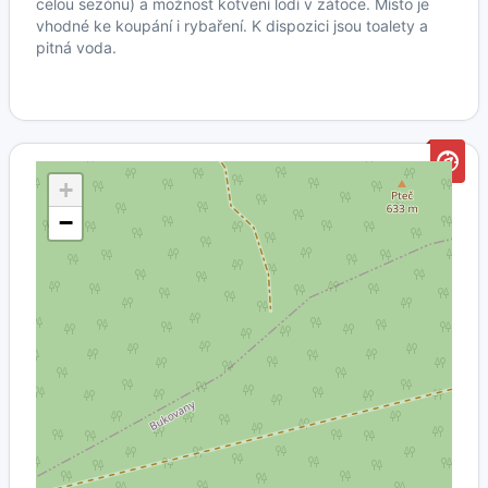
celou sezónu) a možnost kotvení lodí v zátoce. Místo je
vhodné ke koupání i rybaření. K dispozici jsou toalety a
pitná voda.
+
−