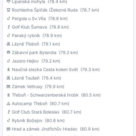
Lipanská mohyla
(78.4 km)
Rozhledna Špičák (Železná Ruda
(78.7 km)
Pergola u Sv.Víta
(78.8 km)
Golf Klub Šumava
(78.8 km)
Panský rybník
(78.9 km)
Lázně Třeboň
(79.1 km)
Zábavní park Bylandia
(79.2 km)
Jezero Hejlov
(79.2 km)
Naučná stezka Cesta kolem Svět
(79.3 km)
Lázně Toušeň
(79.4 km)
Zámek Veltrusy
(79.9 km)
Třeboň - Schwarzenberská hrobk
(80.5 km)
Autocamp Třeboň
(80.7 km)
Golf Club Stará Boleslav
(80.7 km)
Rybník Božejov
(80.8 km)
Hrad a zámek Jindřichův Hradec
(80.9 km)