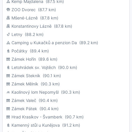
Kemp Majdalena
(87.5 km)
ZOO Dvorec
(87.7 km)
Mšené-Lázně
(87.8 km)
Konstantinovy Lázně
(87.8 km)
Letny
(88.2 km)
Camping u Kukačků a penzion Da
(89.2 km)
Počátky
(89.4 km)
Zámek Hořín
(89.6 km)
Letohrádek sv. Vojtěch
(90.0 km)
Zámek Stekník
(90.1 km)
Zámek Mělník
(90.3 km)
Kaolinový lom Nepomyšl
(90.3 km)
Zámek Valeč
(90.4 km)
Zámek Pátek
(90.4 km)
Hrad Krasíkov - Švamberk
(90.7 km)
Kamenný stůl u Kunějova
(91.2 km)