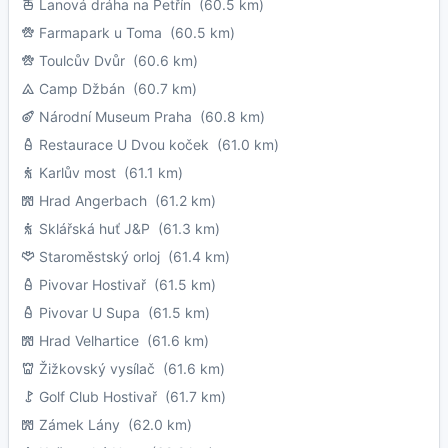
Lanová dráha na Petřín
(60.5 km)
Farmapark u Toma
(60.5 km)
Toulcův Dvůr
(60.6 km)
Camp Džbán
(60.7 km)
Národní Museum Praha
(60.8 km)
Restaurace U Dvou koček
(61.0 km)
Karlův most
(61.1 km)
Hrad Angerbach
(61.2 km)
Sklářská huť J&P
(61.3 km)
Staroměstský orloj
(61.4 km)
Pivovar Hostivař
(61.5 km)
Pivovar U Supa
(61.5 km)
Hrad Velhartice
(61.6 km)
Žižkovský vysílač
(61.6 km)
Golf Club Hostivař
(61.7 km)
Zámek Lány
(62.0 km)