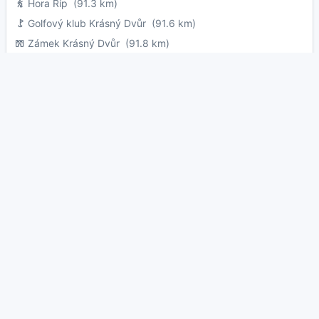
Hora Říp
(91.3 km)
Golfový klub Krásný Dvůr
(91.6 km)
Zámek Krásný Dvůr
(91.8 km)
Hrad Beinstein
(92.0 km)
Camping Olšina - Lipno
(92.1 km)
Hrad Orlík u Humpolce
(92.4 km)
Zámek Libochovice
(92.5 km)
Autokemp Komorník
(93.0 km)
Autokemp Zvůle
(93.9 km)
Kemp Vyskytná
(94.0 km)
Golf Resort Bitozeves
(94.3 km)
Červené blato
(94.7 km)
Kratochvílova rozhledna
(94.9 km)
Vysoký kámen
(95.0 km)
Golfové hřiště Mnich
(95.1 km)
Golf Benátky nad Jizerou
(95.2 km)