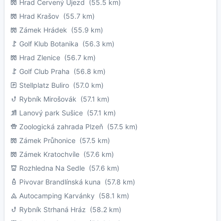
Hrad Červený Újezd
(55.5 km)
Hrad Krašov
(55.7 km)
Zámek Hrádek
(55.9 km)
Golf Klub Botanika
(56.3 km)
Hrad Zlenice
(56.7 km)
Golf Club Praha
(56.8 km)
Stellplatz Buliro
(57.0 km)
Rybník Mirošovák
(57.1 km)
Lanový park Sušice
(57.1 km)
Zoologická zahrada Plzeň
(57.5 km)
Zámek Průhonice
(57.5 km)
Zámek Kratochvíle
(57.6 km)
Rozhledna Na Sedle
(57.6 km)
Pivovar Brandlínská kuna
(57.8 km)
Autocamping Karvánky
(58.1 km)
Rybník Strhaná Hráz
(58.2 km)