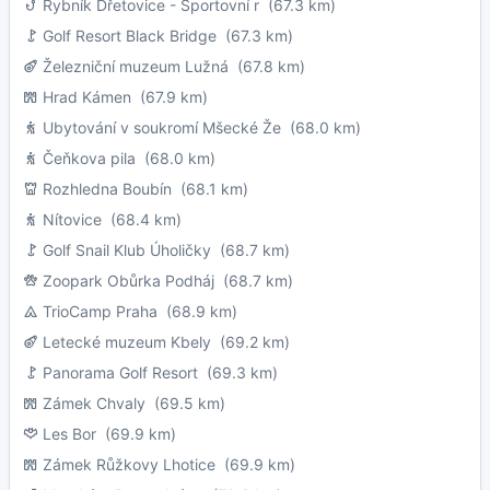
Rybník Dřetovice - Sportovní r
(67.3 km)
Golf Resort Black Bridge
(67.3 km)
Železniční muzeum Lužná
(67.8 km)
Hrad Kámen
(67.9 km)
Ubytování v soukromí Mšecké Že
(68.0 km)
Čeňkova pila
(68.0 km)
Rozhledna Boubín
(68.1 km)
Nítovice
(68.4 km)
Golf Snail Klub Úholičky
(68.7 km)
Zoopark Obůrka Podháj
(68.7 km)
TrioCamp Praha
(68.9 km)
Letecké muzeum Kbely
(69.2 km)
Panorama Golf Resort
(69.3 km)
Zámek Chvaly
(69.5 km)
Les Bor
(69.9 km)
Zámek Růžkovy Lhotice
(69.9 km)