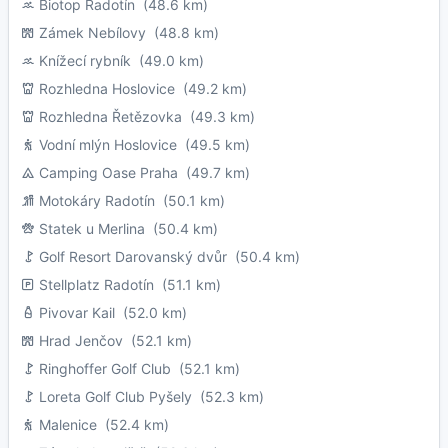
Biotop Radotín
(48.6 km)
Zámek Nebílovy
(48.8 km)
Knížecí rybník
(49.0 km)
Rozhledna Hoslovice
(49.2 km)
Rozhledna Řetězovka
(49.3 km)
Vodní mlýn Hoslovice
(49.5 km)
Camping Oase Praha
(49.7 km)
Motokáry Radotín
(50.1 km)
Statek u Merlina
(50.4 km)
Golf Resort Darovanský dvůr
(50.4 km)
Stellplatz Radotín
(51.1 km)
Pivovar Kail
(52.0 km)
Hrad Jenčov
(52.1 km)
Ringhoffer Golf Club
(52.1 km)
Loreta Golf Club Pyšely
(52.3 km)
Malenice
(52.4 km)