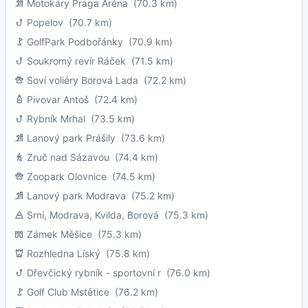
Motokáry Praga Aréna
(70.3 km)
Popelov
(70.7 km)
GolfPark Podbořánky
(70.9 km)
Soukromý revír Ráček
(71.5 km)
Soví voliéry Borová Lada
(72.2 km)
Pivovar Antoš
(72.4 km)
Rybník Mrhal
(73.5 km)
Lanový park Prášily
(73.6 km)
Zruč nad Sázavou
(74.4 km)
Zoopark Olovnice
(74.5 km)
Lanový park Modrava
(75.2 km)
Srní, Modrava, Kvilda, Borová
(75.3 km)
Zámek Měšice
(75.3 km)
Rozhledna Líský
(75.8 km)
Dřevčický rybník - sportovní r
(76.0 km)
Golf Club Mstětice
(76.2 km)