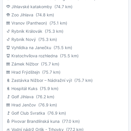
Jihlavské katakomby
(74.7 km)
Zoo Jihlava
(74.8 km)
Vranov (Pantheon)
(75.1 km)
Rybník Královák
(75.3 km)
Rybník Nový
(75.3 km)
Vyhlídka na Janečku
(75.5 km)
Kratochvílova rozhledna
(75.5 km)
Zámek Nižbor
(75.7 km)
Hrad Frýdštejn
(75.7 km)
Zastávka Nižbor – Nádražní výl
(75.7 km)
Hospitál Kuks
(75.9 km)
Golf Jihlava
(76.2 km)
Hrad Jenčov
(76.9 km)
Golf Club Svratka
(76.9 km)
Pivovar Brandlínská kuna
(77.0 km)
Vodní nádrž Orlík - Trhovky
(77.2 km)