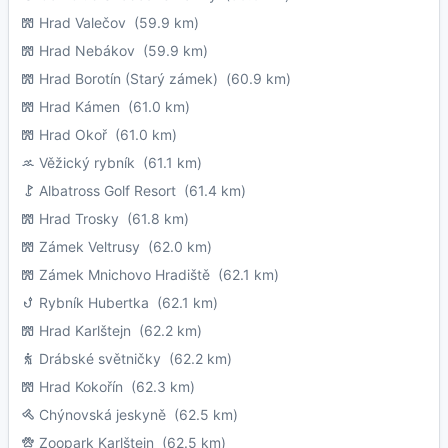
Hrad Valečov
(59.9 km)
Hrad Nebákov
(59.9 km)
Hrad Borotín (Starý zámek)
(60.9 km)
Hrad Kámen
(61.0 km)
Hrad Okoř
(61.0 km)
Věžický rybník
(61.1 km)
Albatross Golf Resort
(61.4 km)
Hrad Trosky
(61.8 km)
Zámek Veltrusy
(62.0 km)
Zámek Mnichovo Hradiště
(62.1 km)
Rybník Hubertka
(62.1 km)
Hrad Karlštejn
(62.2 km)
Drábské světničky
(62.2 km)
Hrad Kokořín
(62.3 km)
Chýnovská jeskyně
(62.5 km)
Zoopark Karlštejn
(62.5 km)