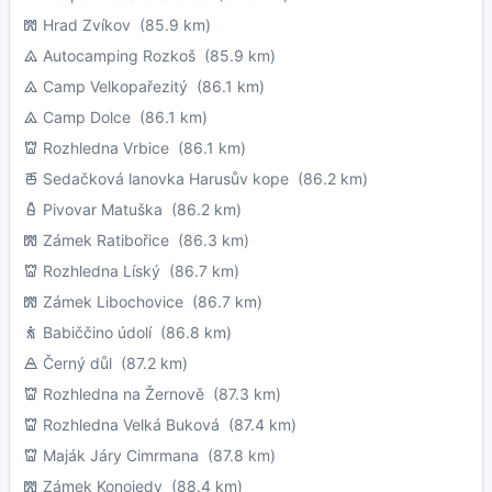
Hrad Zvíkov
(85.9 km)
Autocamping Rozkoš
(85.9 km)
Camp Velkopařezitý
(86.1 km)
Camp Dolce
(86.1 km)
Rozhledna Vrbice
(86.1 km)
Sedačková lanovka Harusův kope
(86.2 km)
Pivovar Matuška
(86.2 km)
Zámek Ratibořice
(86.3 km)
Rozhledna Líský
(86.7 km)
Zámek Libochovice
(86.7 km)
Babiččino údolí
(86.8 km)
Černý důl
(87.2 km)
Rozhledna na Žernově
(87.3 km)
Rozhledna Velká Buková
(87.4 km)
Maják Járy Cimrmana
(87.8 km)
Zámek Konojedy
(88.4 km)