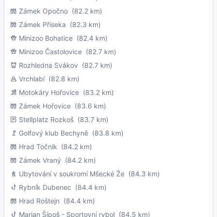
Zámek Opočno
(82.2 km)
Zámek Příseka
(82.3 km)
Minizoo Bohatice
(82.4 km)
Minizoo Častolovice
(82.7 km)
Rozhledna Svákov
(82.7 km)
Vrchlabí
(82.8 km)
Motokáry Hořovice
(83.2 km)
Zámek Hořovice
(83.6 km)
Stellplatz Rozkoš
(83.7 km)
Golfový klub Bechyně
(83.8 km)
Hrad Točník
(84.2 km)
Zámek Vraný
(84.2 km)
Ubytování v soukromí Mšecké Že
(84.3 km)
Rybník Dubenec
(84.4 km)
Hrad Roštejn
(84.4 km)
Marian Šípoš - Sportovní rybol
(84.5 km)