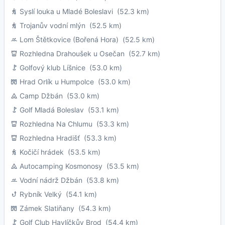
Syslí louka u Mladé Boleslavi
(52.3 km)
Trojanův vodní mlýn
(52.5 km)
Lom Štětkovice (Bořená Hora)
(52.5 km)
Rozhledna Drahoušek u Osečan
(52.7 km)
Golfový klub Líšnice
(53.0 km)
Hrad Orlík u Humpolce
(53.0 km)
Camp Džbán
(53.0 km)
Golf Mladá Boleslav
(53.1 km)
Rozhledna Na Chlumu
(53.3 km)
Rozhledna Hradišť
(53.3 km)
Kočičí hrádek
(53.5 km)
Autocamping Kosmonosy
(53.5 km)
Vodní nádrž Džbán
(53.8 km)
Rybník Velký
(54.1 km)
Zámek Slatiňany
(54.3 km)
Golf Club Havlíčkův Brod
(54.4 km)