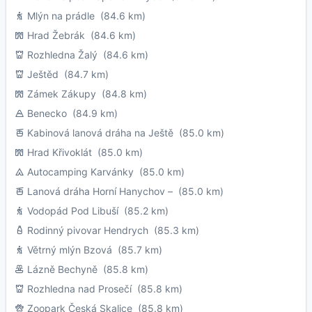
Mlýn na prádle
(84.6 km)
Hrad Žebrák
(84.6 km)
Rozhledna Žalý
(84.6 km)
Ještěd
(84.7 km)
Zámek Zákupy
(84.8 km)
Benecko
(84.9 km)
Kabinová lanová dráha na Ještě
(85.0 km)
Hrad Křivoklát
(85.0 km)
Autocamping Karvánky
(85.0 km)
Lanová dráha Horní Hanychov –
(85.0 km)
Vodopád Pod Libuší
(85.2 km)
Rodinný pivovar Hendrych
(85.3 km)
Větrný mlýn Bzová
(85.7 km)
Lázně Bechyně
(85.8 km)
Rozhledna nad Prosečí
(85.8 km)
Zoopark Česká Skalice
(85.8 km)