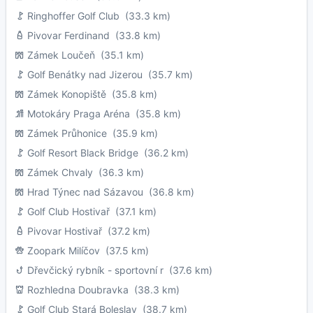
Ringhoffer Golf Club
(33.3 km)
Pivovar Ferdinand
(33.8 km)
Zámek Loučeň
(35.1 km)
Golf Benátky nad Jizerou
(35.7 km)
Zámek Konopiště
(35.8 km)
Motokáry Praga Aréna
(35.8 km)
Zámek Průhonice
(35.9 km)
Golf Resort Black Bridge
(36.2 km)
Zámek Chvaly
(36.3 km)
Hrad Týnec nad Sázavou
(36.8 km)
Golf Club Hostivař
(37.1 km)
Pivovar Hostivař
(37.2 km)
Zoopark Milíčov
(37.5 km)
Dřevčický rybník - sportovní r
(37.6 km)
Rozhledna Doubravka
(38.3 km)
Golf Club Stará Boleslav
(38.7 km)