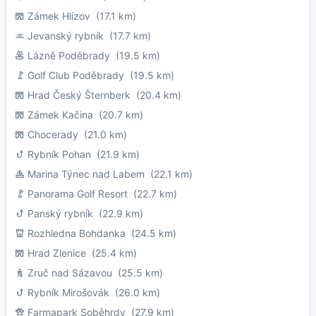
Zámek Hlízov
(17.1 km)
Jevanský rybník
(17.7 km)
Lázně Poděbrady
(19.5 km)
Golf Club Poděbrady
(19.5 km)
Hrad Český Šternberk
(20.4 km)
Zámek Kačina
(20.7 km)
Chocerady
(21.0 km)
Rybník Pohan
(21.9 km)
Marina Týnec nad Labem
(22.1 km)
Panorama Golf Resort
(22.7 km)
Panský rybník
(22.9 km)
Rozhledna Bohdanka
(24.5 km)
Hrad Zlenice
(25.4 km)
Zruč nad Sázavou
(25.5 km)
Rybník Mirošovák
(26.0 km)
Farmapark Soběhrdy
(27.9 km)