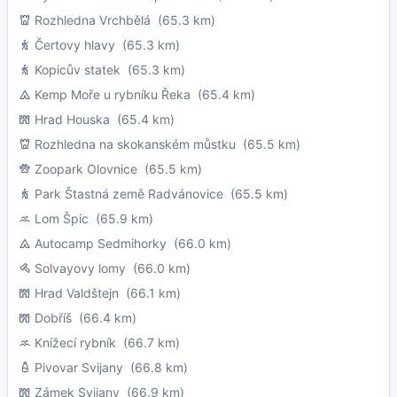
Rozhledna Vrchbělá
(65.3 km)
Čertovy hlavy
(65.3 km)
Kopicův statek
(65.3 km)
Kemp Moře u rybníku Řeka
(65.4 km)
Hrad Houska
(65.4 km)
Rozhledna na skokanském můstku
(65.5 km)
Zoopark Olovnice
(65.5 km)
Park Štastná země Radvánovice
(65.5 km)
Lom Špic
(65.9 km)
Autocamp Sedmihorky
(66.0 km)
Solvayovy lomy
(66.0 km)
Hrad Valdštejn
(66.1 km)
Dobříš
(66.4 km)
Knížecí rybník
(66.7 km)
Pivovar Svijany
(66.8 km)
Zámek Svijany
(66.9 km)