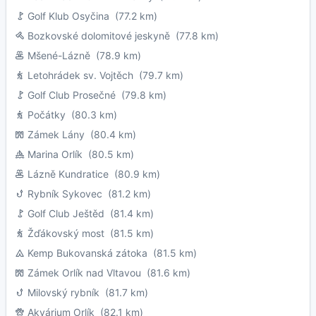
Golf Klub Osyčina
(77.2 km)
Bozkovské dolomitové jeskyně
(77.8 km)
Mšené-Lázně
(78.9 km)
Letohrádek sv. Vojtěch
(79.7 km)
Golf Club Prosečné
(79.8 km)
Počátky
(80.3 km)
Zámek Lány
(80.4 km)
Marina Orlík
(80.5 km)
Lázně Kundratice
(80.9 km)
Rybník Sykovec
(81.2 km)
Golf Club Ještěd
(81.4 km)
Žďákovský most
(81.5 km)
Kemp Bukovanská zátoka
(81.5 km)
Zámek Orlík nad Vltavou
(81.6 km)
Milovský rybník
(81.7 km)
Akvárium Orlík
(82.1 km)