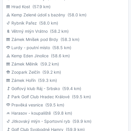
Hrad Kost
(57.9 km)
Kemp Zelené údolí s bazény
(58.0 km)
Rybník Pařez
(58.0 km)
Větrný mlýn Vrátno
(58.2 km)
Zámek Mníšek pod Brdy
(58.3 km)
Lurdy - poutní místo
(58.5 km)
Kemp Eden Jinolice
(58.6 km)
Zámek Mělník
(59.2 km)
Zoopark Zelčín
(59.2 km)
Zámek Hořín
(59.3 km)
Golfový klub Ráj - Srbsko
(59.4 km)
Park Golf Club Hradec Králové
(59.5 km)
Pravěká vesnice
(59.5 km)
Harasov - koupaliště
(59.8 km)
Jitkovský mlýn - Sportovní ryb
(59.9 km)
Golf Club Svobodné Hamry
(59.9 km)