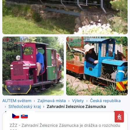
AUTEM světem
Zajímavá místa
Výlety
Česká republika
Středočeský kraj
Zahradní železnice Zásmucka
ZŽZ - Zahradní Železnice Zásmucka je drážka o rozchodu