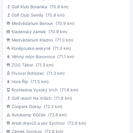
Golf Klub Botanika
(70.8 km)
Golf Club Semily
(70.8 km)
Medvědárium Beroun
(70.9 km)
Kladenský zámek
(70.9 km)
Medvědárium Kladno
(71.0 km)
Koněpruské jeskyně
(71.0 km)
Větrný mlýn Borovnice
(71.1 km)
ZOO Tábor
(71.3 km)
Pivovar Rohozec
(71.3 km)
Hora Říp
(71.5 km)
Rozhledna Vysoký Vrch
(71.6 km)
Golf resort Na Vrších
(71.8 km)
Zoopark Doksy
(72.3 km)
Autokemp Klůček
(72.6 km)
Areál dravců a sov Sychrov
(72.8 km)
Zámek Sychrov
(72.8 km)