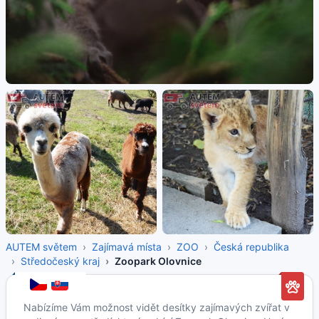
AUTEM světem
Zajímavá místa
ZOO
Česká republika
Středočeský kraj
Zoopark Olovnice
Nabízíme Vám možnost vidět desítky zajímavých zvířat v