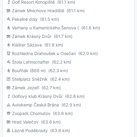
Golf Resort Konopiště
(61.1 km)
Zámek Mnichovo Hradiště
(61.1 km)
Pekelné doly
(61.5 km)
Varhany u Kamenického Šenova (
(61.6 km)
Zámek Krásný Dvůr
(61.7 km)
Klášter Sázava
(61.9 km)
Rozhledna Drahoušek u Osečan
(62.0 km)
Štola Lehnschafter
(62.2 km)
Bouřňák (869 m)
(62.3 km)
Stellplatz Sněžník
(62.4 km)
Zámek Jezeří
(62.7 km)
Golfový klub Krásný Dvůr
(62.8 km)
Autokemp Česká Brána
(62.9 km)
Zoopark Chomutov
(63.6 km)
Hrad Valečov
(63.6 km)
Lázně Poděbrady
(63.6 km)