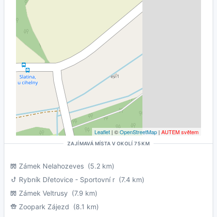
Leaflet
| ©
OpenStreetMap
|
AUTEM světem
ZAJÍMAVÁ MÍSTA V OKOLÍ 75 KM
Zámek Nelahozeves
(5.2 km)
Rybník Dřetovice - Sportovní r
(7.4 km)
Zámek Veltrusy
(7.9 km)
Zoopark Zájezd
(8.1 km)