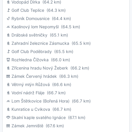
Vodopád Dírka
(64.2 km)
Golf Club Teplice
(64.3 km)
Rybník Domousnice
(64.4 km)
Kaolinový lom Nepomyšl
(64.5 km)
Drábské světničky
(65.1 km)
Zahradní železnice Zásmucka
(65.5 km)
Golf Club Poděbrady
(65.5 km)
Rozhledna Čížovka
(66.0 km)
Zřícenina hradu Nový Žeberk
(66.2 km)
Zámek Červený hrádek
(66.3 km)
Větrný mlýn Růžová
(66.6 km)
Vodní nádrž Fláje
(66.7 km)
Lom Štětkovice (Bořená Hora)
(66.7 km)
Kunratice u Cvikova
(66.7 km)
Skalní kaple svatého Ignáce
(67.1 km)
Zámek Jemniště
(67.6 km)