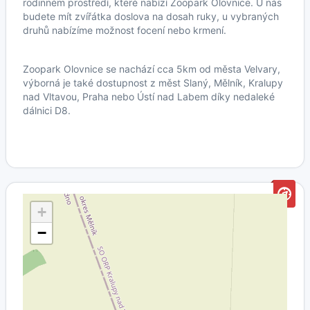
rodinném prostředí, které nabízí Zoopark Olovnice. U nás
budete mít zvířátka doslova na dosah ruky, u vybraných
druhů nabízíme možnost focení nebo krmení.
Zoopark Olovnice se nachází cca 5km od města Velvary,
výborná je také dostupnost z měst Slaný, Mělník, Kralupy
nad Vltavou, Praha nebo Ústí nad Labem díky nedaleké
dálnici D8.
+
−