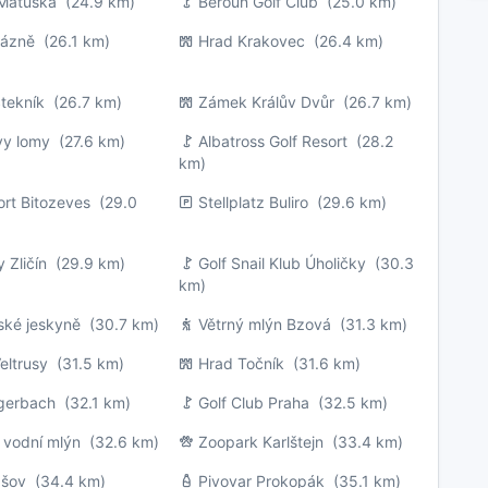
 Matuška
(24.9 km)
Beroun Golf Club
(25.0 km)
Lázně
(26.1 km)
Hrad Krakovec
(26.4 km)
tekník
(26.7 km)
Zámek Králův Dvůr
(26.7 km)
vy lomy
(27.6 km)
Albatross Golf Resort
(28.2
km)
ort Bitozeves
(29.0
Stellplatz Buliro
(29.6 km)
 Zličín
(29.9 km)
Golf Snail Klub Úholičky
(30.3
km)
ské jeskyně
(30.7 km)
Větrný mlýn Bzová
(31.3 km)
eltrusy
(31.5 km)
Hrad Točník
(31.6 km)
gerbach
(32.1 km)
Golf Club Praha
(32.5 km)
 vodní mlýn
(32.6 km)
Zoopark Karlštejn
(33.4 km)
ašov
(34.4 km)
Pivovar Prokopák
(35.1 km)