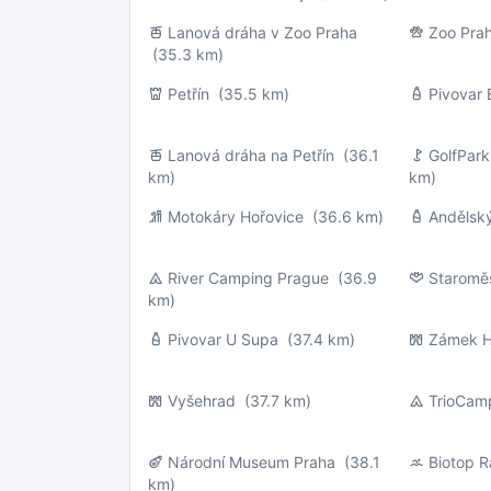
Lanová dráha v Zoo Praha
Zoo Pra
(35.3 km)
Petřín
(35.5 km)
Pivovar
Lanová dráha na Petřín
(36.1
GolfPar
km)
km)
Motokáry Hořovice
(36.6 km)
Andělský
River Camping Prague
(36.9
Staroměs
km)
Pivovar U Supa
(37.4 km)
Zámek H
Vyšehrad
(37.7 km)
TrioCam
Národní Museum Praha
(38.1
Biotop R
km)