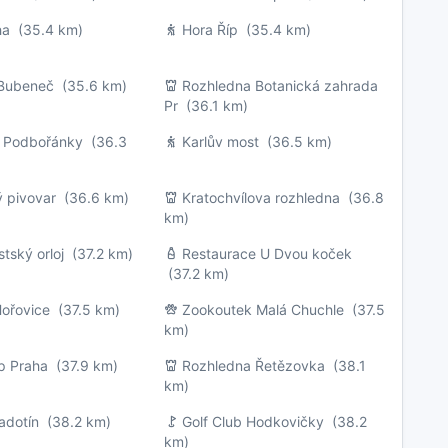
ha
(35.4 km)
Hora Říp
(35.4 km)
 Bubeneč
(35.6 km)
Rozhledna Botanická zahrada
Pr
(36.1 km)
k Podbořánky
(36.3
Karlův most
(36.5 km)
 pivovar
(36.6 km)
Kratochvílova rozhledna
(36.8
km)
tský orloj
(37.2 km)
Restaurace U Dvou koček
(37.2 km)
ořovice
(37.5 km)
Zookoutek Malá Chuchle
(37.5
km)
p Praha
(37.9 km)
Rozhledna Řetězovka
(38.1
km)
adotín
(38.2 km)
Golf Club Hodkovičky
(38.2
km)