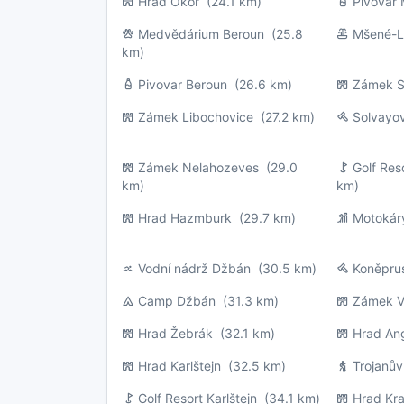
Hrad Okoř
(24.1 km)
Pivovar
Medvědárium Beroun
(25.8
Mšené-
km)
Pivovar Beroun
(26.6 km)
Zámek S
Zámek Libochovice
(27.2 km)
Solvayo
Zámek Nelahozeves
(29.0
Golf Res
km)
km)
Hrad Hazmburk
(29.7 km)
Motokáry
Vodní nádrž Džbán
(30.5 km)
Koněpru
Camp Džbán
(31.3 km)
Zámek V
Hrad Žebrák
(32.1 km)
Hrad An
Hrad Karlštejn
(32.5 km)
Trojanův
Golf Resort Karlštejn
(34.1 km)
Hrad Kr