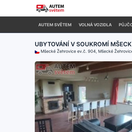
AUTEM SVĚTEM
VOLNÁ VOZIDLA
PŮJČ
UBYTOVÁNÍ V SOUKROMÍ MŠEC
Mšecké Žehrovice ev.č. 904, Mšecké Žehrovice