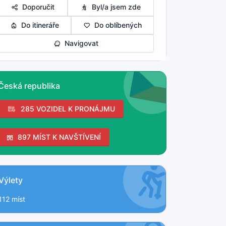
Doporučit
Byl/a jsem zde
Do itineráře
Do oblíbených
Navigovat
Česká republika
285 VOZIDEL K PRONÁJMU
897 MÍST K NAVŠTÍVENÍ
Výlety
112 míst