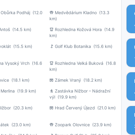
 Obůrka Podháj
(12.0
Medvědárium Kladno
(13.3
km)
Antoš
(14.5 km)
Rozhledna Kožová Hora
(14.9
km)
voklát
(15.5 km)
Golf Klub Botanika
(15.6 km)
na Vysoký Vrch
(16.6
Rozhledna Velká Buková
(16.8
km)
ovice
(18.1 km)
Zámek Vraný
(18.2 km)
 Merlina
(19.9 km)
Zastávka Nižbor – Nádražní
výl
(19.9 km)
ižbor
(20.3 km)
Hrad Červený Újezd
(21.0 km)
átek
(23.0 km)
Zoopark Olovnice
(23.9 km)