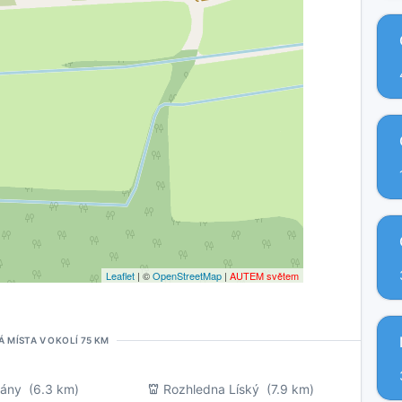
Leaflet
| ©
OpenStreetMap
|
AUTEM světem
Á MÍSTA V OKOLÍ 75 KM
Lány
(6.3 km)
Rozhledna Líský
(7.9 km)