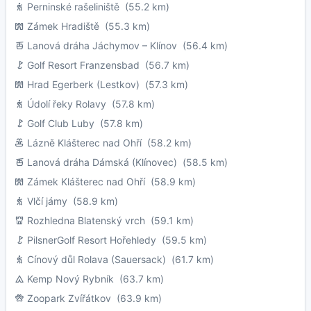
Perninské rašeliniště
(55.2 km)
Zámek Hradiště
(55.3 km)
Lanová dráha Jáchymov – Klínov
(56.4 km)
Golf Resort Franzensbad
(56.7 km)
Hrad Egerberk (Lestkov)
(57.3 km)
Údolí řeky Rolavy
(57.8 km)
Golf Club Luby
(57.8 km)
Lázně Klášterec nad Ohří
(58.2 km)
Lanová dráha Dámská (Klínovec)
(58.5 km)
Zámek Klášterec nad Ohří
(58.9 km)
Vlčí jámy
(58.9 km)
Rozhledna Blatenský vrch
(59.1 km)
PilsnerGolf Resort Hořehledy
(59.5 km)
Cínový důl Rolava (Sauersack)
(61.7 km)
Kemp Nový Rybník
(63.7 km)
Zoopark Zvířátkov
(63.9 km)