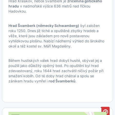
Hrad Krasíkov, neboli Švamberk je
zřícenina gotického
hradu
v nadmořské výšce 636 metrů nad říčkou
Hadovkou.
Hrad Švamberk (německy Schwamberg)
byl založen
roku 1250. Dnes již tiché a opuštěné zbytky hradeb a
věže, které jsou základem pro nově postavenou
vyhlídkovou plošinu. Nabízí nádherný výhled do širokého
okolí a též kostel sv. Máří Magdalény.
Během hustiských válek hrad dobyli husité, obývali jej a
použili jako důležitý opěrný bod. Po opuštění byl hrad
zdevastovaný, roku 1644 hrad zachvátil ničivý požár při
smažení koblih. Od té doby hrad chátral a spolu se
zánikem hradu vymřel i
rod Švamberků
.