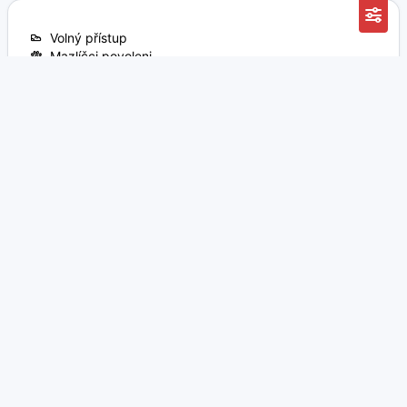
Volný přístup
Mazlíčci povoleni
Vhodné pro děti
Vhodné pro automobil
Vhodné pro obytný vůz
Vhodné pro vozidlo s přívěsem
Doporučit
Byl/a jsem zde
Do itineráře
Do oblíbených
Navigovat
Česká republika
285 VOZIDEL K PRONÁJMU