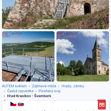
AUTEM světem
Zajímavá místa
Hrady, zámky
Česká republika
Plzeňský kraj
Hrad Krasíkov - Švamberk