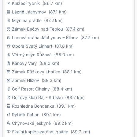
Knížecí rybník
(86.7 km)
Lázně Jáchymov
(87.1 km)
Mlýn na prádle
(87.2 km)
Zámek Bečov nad Teplou
(87.4 km)
Lanová dráha Jáchymov – Klínov
(87.7 km)
Obora Svatý Linhart
(87.8 km)
Větrný mlýn Růžová
(88.0 km)
Karlovy Vary
(88.0 km)
Zámek Růžkovy Lhotice
(88.1 km)
Zámek Hlízov
(88.3 km)
Golf Resort Cihelny
(88.4 km)
Golfový klub Ráj - Srbsko
(88.7 km)
Rozhledna Bohdanka
(89.1 km)
Rybník Pohan
(89.1 km)
Chýnovská jeskyně
(89.2 km)
Skalní kaple svatého Ignáce
(89.2 km)