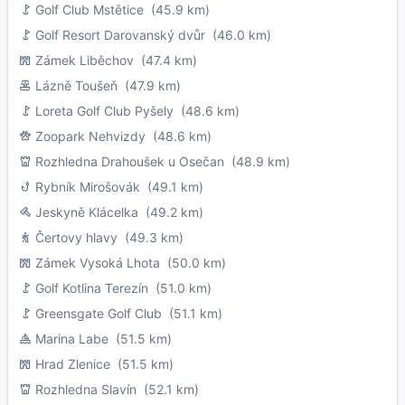
Golf Club Mstětice
(45.9 km)
Golf Resort Darovanský dvůr
(46.0 km)
Zámek Liběchov
(47.4 km)
Lázně Toušeň
(47.9 km)
Loreta Golf Club Pyšely
(48.6 km)
Zoopark Nehvizdy
(48.6 km)
Rozhledna Drahoušek u Osečan
(48.9 km)
Rybník Mirošovák
(49.1 km)
Jeskyně Klácelka
(49.2 km)
Čertovy hlavy
(49.3 km)
Zámek Vysoká Lhota
(50.0 km)
Golf Kotlina Terezín
(51.0 km)
Greensgate Golf Club
(51.1 km)
Marina Labe
(51.5 km)
Hrad Zlenice
(51.5 km)
Rozhledna Slavín
(52.1 km)