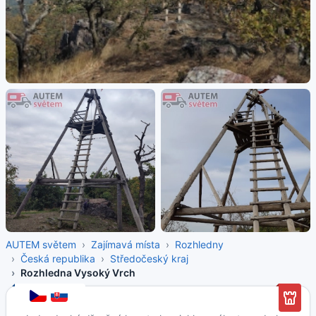
AUTEM světem
Zajímavá místa
Rozhledny
Česká republika
Středočeský kraj
Rozhledna Vysoký Vrch