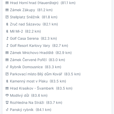
Hrad Horní hrad (Hauenštejn)
(81.1 km)
Zámek Zákupy
(81.2 km)
Stellplatz Sněžník
(81.8 km)
Zruč nad Sázavou
(82.1 km)
Mil Mi-2
(82.2 km)
Golf Casa Serena
(82.3 km)
Golf Resort Karlovy Vary
(82.7 km)
Zámek Mnichovo Hradiště
(82.9 km)
Zámek Červené Poříčí
(83.0 km)
Rybník Domousnice
(83.3 km)
Parkovací místo Bílý dům Kovář
(83.5 km)
Kamenný most v Písku
(83.5 km)
Hrad Krasíkov - Švamberk
(83.5 km)
Modlivý důl
(83.6 km)
Rozhledna Na Stráži
(83.7 km)
Panský rybník
(84.1 km)