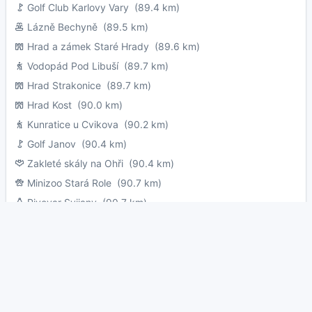
Golf Club Karlovy Vary
(89.4 km)
Lázně Bechyně
(89.5 km)
Hrad a zámek Staré Hrady
(89.6 km)
Vodopád Pod Libuší
(89.7 km)
Hrad Strakonice
(89.7 km)
Hrad Kost
(90.0 km)
Kunratice u Cvikova
(90.2 km)
Golf Janov
(90.4 km)
Zakleté skály na Ohři
(90.4 km)
Minizoo Stará Role
(90.7 km)
Pivovar Svijany
(90.7 km)
Zámek Svijany
(90.8 km)
Zámek Humprecht
(91.0 km)
Kemp s koupalištěm Sobotka
(91.2 km)
Rozhledna Krásno
(91.3 km)
Marina Týnec nad Labem
(91.8 km)