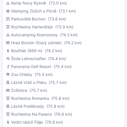
Kemp Nový Rybník
(73.0 km)
Glamping Zbůch u Plzně
(73.1 km)
Parkoviště Bochov
(73.6 km)
Rozhledna Hartenštejn
(73.9 km)
Autocamping Kosmonosy
(74.2 km)
Hrad Borotín (Starý zámek)
(74.2 km)
Bouřňák (869 m)
(74.2 km)
Štola Lehnschafter
(74.4 km)
Panorama Golf Resort
(75.4 km)
Zoo Chleby
(75.5 km)
Lázně Vráž u Písku
(75.7 km)
Zvířetice
(75.7 km)
Rozhledna Romanka
(75.8 km)
Lázně Poděbrady
(75.8 km)
Rozhledna Na Pasece
(76.6 km)
Vodní nádrž Fláje
(76.6 km)