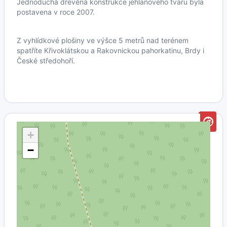
Jednoduchá dřevěná konstrukce jehlanového tvaru byla
postavena v roce 2007.
Z vyhlídkové plošiny ve výšce 5 metrů nad terénem
spatříte Křivoklátskou a Rakovnickou pahorkatinu, Brdy i
České středohoří.
+
−