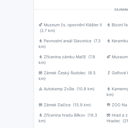
ZAJÍMAV
Muzeum čs. opevnění Klášter II
Bizoní f
(2.7 km)
Pevnostní areál Slavonice
(7.3
Keramik
km)
Zřícenina zámku Maříž
(7.8
Muzeum 
km)
Zámek Český Rudolec
(8.5
Golfové 
km)
Autokemp Zvůle
(10.8 km)
Kamenný
km)
Zámek Dačice
(15.9 km)
ZOO Na
Zřícenina hradu Bílkov
(19.3
Hrad a 
km)
Hradec
(21