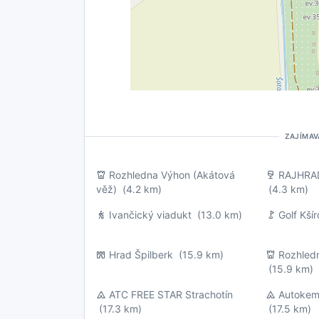
ZAJÍMAV
Rozhledna Výhon (Akátová
RAJHRA
věž)
(4.2 km)
(4.3 km)
Ivančický viadukt
(13.0 km)
Golf Kší
Hrad Špilberk
(15.9 km)
Rozhled
(15.9 km)
ATC FREE STAR Strachotín
Autokem
(17.3 km)
(17.5 km)