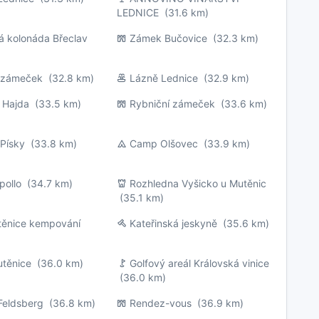
LEDNICE
(31.6 km)
á kolonáda Břeclav
Zámek Bučovice
(32.3 km)
í zámeček
(32.8 km)
Lázně Lednice
(32.9 km)
í Hajda
(33.5 km)
Rybniční zámeček
(33.6 km)
 Písky
(33.8 km)
Camp Olšovec
(33.9 km)
pollo
(34.7 km)
Rozhledna Vyšicko u Mutěnic
(35.1 km)
utěnice kempování
Kateřinská jeskyně
(35.6 km)
těnice
(36.0 km)
Golfový areál Královská vinice
(36.0 km)
Feldsberg
(36.8 km)
Rendez-vous
(36.9 km)