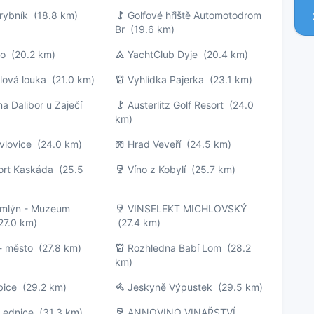
rybník
(18.8 km)
Golfové hřiště Automotodrom
Br
(19.6 km)
no
(20.2 km)
YachtClub Dyje
(20.4 km)
lová louka
(21.0 km)
Vyhlídka Pajerka
(23.1 km)
a Dalibor u Zaječí
Austerlitz Golf Resort
(24.0
km)
vlovice
(24.0 km)
Hrad Veveří
(24.5 km)
ort Kaskáda
(25.5
Víno z Kobylí
(25.7 km)
 mlýn - Muzeum
VINSELEKT MICHLOVSKÝ
7.0 km)
(27.4 km)
- město
(27.8 km)
Rozhledna Babí Lom
(28.2
km)
bice
(29.2 km)
Jeskyně Výpustek
(29.5 km)
Lednice
(31.3 km)
ANNOVINO VINAŘSTVÍ