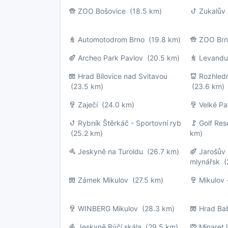
ZOO Bošovice
(18.5 km)
Zukalův 
Automotodrom Brno
(19.8 km)
ZOO Br
Archeo Park Pavlov
(20.5 km)
Levandu
Hrad Bílovice nad Svitavou
Rozhledn
(23.5 km)
(23.6 km)
Zaječí
(24.0 km)
Velké Pa
Rybník Štěrkáč - Sportovní ryb
Golf Res
(25.2 km)
km)
Jeskyně na Turoldu
(26.7 km)
Jarošův
mlynářsk
(2
Zámek Mikulov
(27.5 km)
Mikulov 
WINBERG Mikulov
(28.3 km)
Hrad Ba
Jeskyně Býčí skála
(29.5 km)
Minaret 