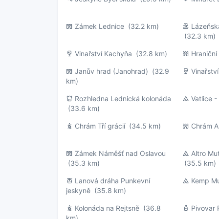
Zámek Lednice
(32.2 km)
Lázeňsk
(32.3 km)
Vinařství Kachyňa
(32.8 km)
Hraničn
Janův hrad (Janohrad)
(32.9
Vinařstv
km)
Rozhledna Lednická kolonáda
Vatlice -
(33.6 km)
Chrám Tří grácií
(34.5 km)
Chrám A
Zámek Náměšť nad Oslavou
Altro M
(35.3 km)
(35.5 km)
Lanová dráha Punkevní
Kemp Mu
jeskyně
(35.8 km)
Kolonáda na Rejtsně
(36.8
Pivovar 
km)