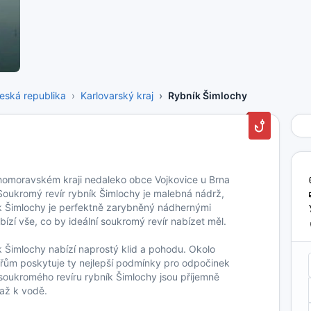
eská republika
Karlovarský kraj
Rybník Šimlochy
ihomoravském kraji nedaleko obce Vojkovice u Brna
Soukromý revír rybník Šimlochy je malebná nádrž,
ík Šimlochy je perfektně zarybněný nádhernými
ízí vše, co by ideální soukromý revír nabízet měl.
k Šimlochy nabízí naprostý klid a pohodu. Okolo
ářům poskytuje ty nejlepší podmínky pro odpočinek
soukromého revíru rybník Šimlochy jsou příjemně
 až k vodě.