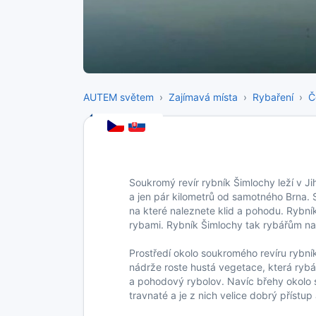
AUTEM světem
Zajímavá místa
Rybaření
Č
Soukromý revír rybník Šimlochy leží v J
a jen pár kilometrů od samotného Brna. 
na které naleznete klid a pohodu. Rybn
rybami. Rybník Šimlochy tak rybářům nab
Prostředí okolo soukromého revíru rybní
nádrže roste hustá vegetace, která ryb
a pohodový rybolov. Navíc břehy okolo 
travnaté a je z nich velice dobrý přístup