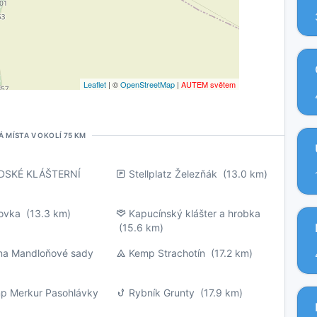
Leaflet
| ©
OpenStreetMap
|
AUTEM světem
Á MÍSTA V OKOLÍ 75 KM
DSKÉ KLÁŠTERNÍ
Stellplatz Železňák
(13.0 km)
rovka
(13.3 km)
Kapucínský klášter a hrobka
(15.6 km)
na Mandloňové sady
Kemp Strachotín
(17.2 km)
p Merkur Pasohlávky
Rybník Grunty
(17.9 km)