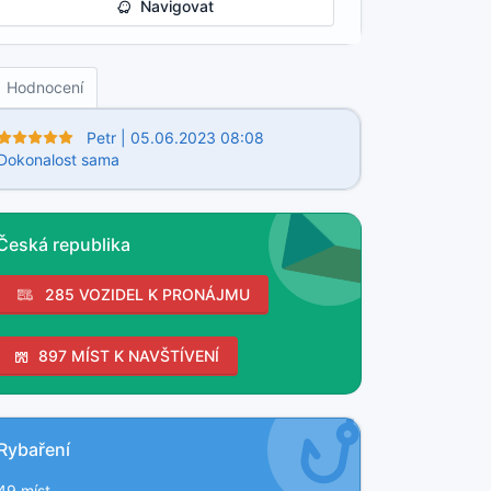
Navigovat
Hodnocení
Petr | 05.06.2023 08:08
Dokonalost sama
Česká republika
285 VOZIDEL K PRONÁJMU
897 MÍST K NAVŠTÍVENÍ
Rybaření
49 míst