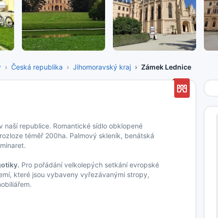
y
Česká republika
Jihomoravský kraj
Zámek Lednice
 naší republice. Romantické sídlo obklopené
 rozloze téměř 200ha. Palmový skleník, benátská
minaret.
otiky.
Pro pořádání velkolepých setkání evropské
ízemí, které jsou vybaveny vyřezávanými stropy,
obiliářem.