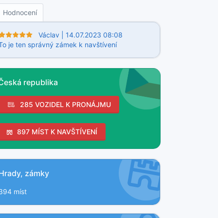
Hodnocení
Václav | 14.07.2023 08:08
To je ten správný zámek k navštívení
Česká republika
285 VOZIDEL K PRONÁJMU
897 MÍST K NAVŠTÍVENÍ
Hrady, zámky
394 míst