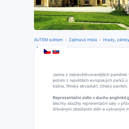
AUTEM světem
Zajímavá místa
Hrady, zámk
Jedna z nejnavštěvovanějších památek v
jedním z největších evropských parků o
kašna, římský akvadukt, čínský pavilon, 
Reprezentační sídlo v duchu anglické g
šlechty sloužily repretentační sály v př
dřevěným obložením stěn a vybraným m