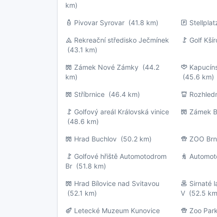
km)
Pivovar Syrovar
(41.8 km)
Stellpla
Rekreační středisko Ječmínek
Golf Kší
(43.1 km)
Zámek Nové Zámky
(44.2
Kapucíns
km)
(45.6 km)
Stříbrnice
(46.4 km)
Rozhled
Golfový areál Královská vinice
Zámek B
(48.6 km)
Hrad Buchlov
(50.2 km)
ZOO Br
Golfové hřiště Automotodrom
Automot
Br
(51.8 km)
Hrad Bílovice nad Svitavou
Sirnaté 
(52.1 km)
V
(52.5 km
Letecké Muzeum Kunovice
Zoo Par