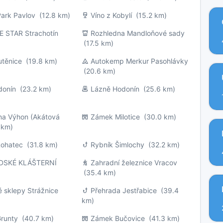
Park Pavlov
(12.8 km)
Víno z Kobylí
(15.2 km)
E STAR Strachotín
Rozhledna Mandloňové sady
(17.5 km)
těnice
(19.8 km)
Autokemp Merkur Pasohlávky
(20.6 km)
donín
(23.2 km)
Lázně Hodonín
(25.6 km)
na Výhon (Akátová
Zámek Milotice
(30.0 km)
 km)
Rohatec
(31.8 km)
Rybník Šimlochy
(32.2 km)
DSKÉ KLÁŠTERNÍ
Zahradní železnice Vracov
(35.4 km)
 sklepy Strážnice
Přehrada Jestřabice
(39.4
km)
Grunty
(40.7 km)
Zámek Bučovice
(41.3 km)