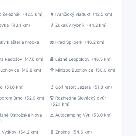
tz Železňák
(42.5 km)
Ivančický viadukt
(42.5 km)
rovka
(43.1 km)
Zukalův rybník
(44.2 km)
ký klášter a hrobka
Hrad Špilberk
(46.2 km)
na Radošov
(47.6 km)
Lázně Leopoldov
(48.5 km)
uchlovice
(49.8 km)
Minizoo Buchlovice
(50.0 km)
no
(51.6 km)
Golf resort Jezera
(51.8 km)
odrom Brno
(52.0 km)
Rozhledna Slovácký dvůr
(52.1 km)
lázně Ostrožská Nová
Autocamping Výr
(53.0 km)
)
k Vyškov
(54.2 km)
Znojmo
(54.6 km)