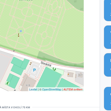
Leaflet
| ©
OpenStreetMap
|
AUTEM světem
Á MÍSTA V OKOLÍ 75 KM