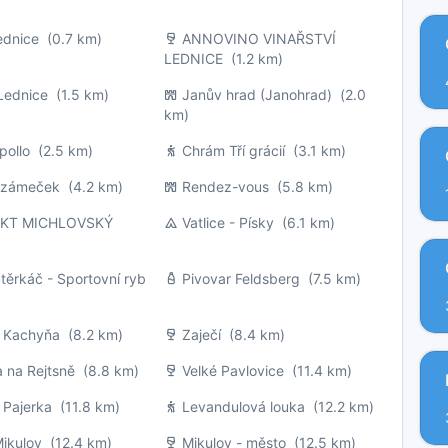
ednice
(0.7 km)
ANNOVINO VINAŘSTVÍ
LEDNICE
(1.2 km)
Lednice
(1.5 km)
Janův hrad (Janohrad)
(2.0
km)
pollo
(2.5 km)
Chrám Tří grácií
(3.1 km)
í zámeček
(4.2 km)
Rendez-vous
(5.8 km)
EKT MICHLOVSKÝ
Vatlice - Písky
(6.1 km)
těrkáč - Sportovní ryb
Pivovar Feldsberg
(7.5 km)
í Kachyňa
(8.2 km)
Zaječí
(8.4 km)
 na Rejtsně
(8.8 km)
Velké Pavlovice
(11.4 km)
 Pajerka
(11.8 km)
Levandulová louka
(12.2 km)
ikulov
(12.4 km)
Mikulov - město
(12.5 km)