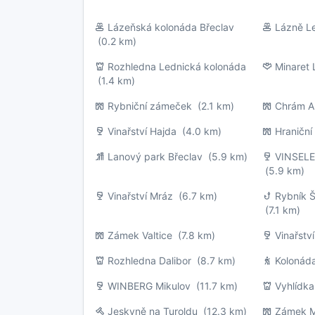
Lázeňská kolonáda Břeclav
Lázně L
(0.2 km)
Rozhledna Lednická kolonáda
Minaret 
(1.4 km)
Rybniční zámeček
(2.1 km)
Chrám A
Vinařství Hajda
(4.0 km)
Hraničn
Lanový park Břeclav
(5.9 km)
VINSEL
(5.9 km)
Vinařství Mráz
(6.7 km)
Rybník Š
(7.1 km)
Zámek Valtice
(7.8 km)
Vinařstv
Rozhledna Dalibor
(8.7 km)
Kolonáda
WINBERG Mikulov
(11.7 km)
Vyhlídka
Jeskyně na Turoldu
(12.3 km)
Zámek M