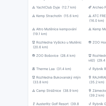
YachtClub Dyje
(12.7 km)
Archeo 
Kemp Strachotín
(15.6 km)
ATC FRE
(16.0 km)
Altro Mutěnice kempování
Kemp Mu
(19.1 km)
Rozhledna Vyšicko u Mutěnic
ZOO Ho
(20.6 km)
ZOO Bošovice
(28.4 km)
Rozhled
věž)
(29.4
Therme Laa
(31.4 km)
Rybník 
Rozhledna Bukovanský mlýn
RAJHRA
(33.8 km)
(35.2 km)
Camp Strážnice
(38.9 km)
Zámecké
(39.2 km)
Austerlitz Golf Resort
(39.8
Rybník 