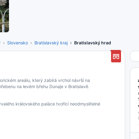
y
Slovensko
Bratislavský kraj
Bratislavský hrad
orickém areálu, který zabírá vrchol návrší na
řebenu na levém břehu Dunaje v Bratislavě.
alého královského paláce tvořící neodmyslitelné