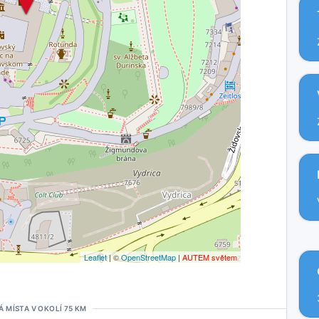
Leaflet
| ©
OpenStreetMap
|
AUTEM světem
Á MÍSTA V OKOLÍ 75 KM