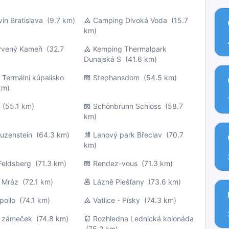
ín Bratislava
(9.7 km)
Camping Divoká Voda
(15.7
km)
rvený Kameň
(32.7
Kemping Thermalpark
Dunajská S
(41.6 km)
Termální kúpalisko
Stephansdom
(54.5 km)
km)
(55.1 km)
Schönbrunn Schloss
(58.7
km)
uzenstein
(64.3 km)
Lanový park Břeclav
(70.7
km)
Feldsberg
(71.3 km)
Rendez-vous
(71.3 km)
í Mráz
(72.1 km)
Lázně Piešťany
(73.6 km)
pollo
(74.1 km)
Vatlice - Písky
(74.3 km)
í zámeček
(74.8 km)
Rozhledna Lednická kolonáda
(75.2 km)