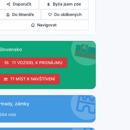
Doporučit
Byl/a jsem zde
Do itineráře
Do oblíbených
Navigovat
Slovensko
11 VOZIDEL K PRONÁJMU
71 MÍST K NAVŠTÍVENÍ
Hrady, zámky
394 míst