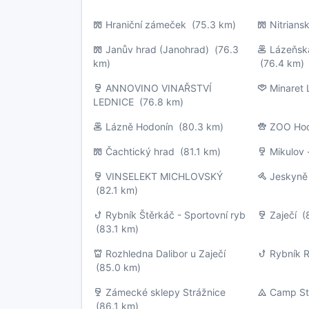
Hraniční zámeček
(75.3 km)
Nitrians
Janův hrad (Janohrad)
(76.3
Lázeňsk
km)
(76.4 km)
ANNOVINO VINAŘSTVÍ
Minaret 
LEDNICE
(76.8 km)
Lázně Hodonín
(80.3 km)
ZOO Ho
Čachtický hrad
(81.1 km)
Mikulov 
VINSELEKT MICHLOVSKÝ
Jeskyně
(82.1 km)
Rybník Štěrkáč - Sportovní ryb
Zaječí
(8
(83.1 km)
Rozhledna Dalibor u Zaječí
Rybník 
(85.0 km)
Zámecké sklepy Strážnice
Camp St
(86.1 km)