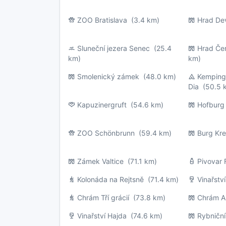
ZOO Bratislava
(3.4 km)
Hrad Dev
Sluneční jezera Senec
(25.4
Hrad Če
km)
km)
Smolenický zámek
(48.0 km)
Kemping 
Dia
(50.5 
Kapuzinergruft
(54.6 km)
Hofburg
ZOO Schönbrunn
(59.4 km)
Burg Kre
Zámek Valtice
(71.1 km)
Pivovar 
Kolonáda na Rejtsně
(71.4 km)
Vinařstv
Chrám Tří grácií
(73.8 km)
Chrám A
Vinařství Hajda
(74.6 km)
Rybničn