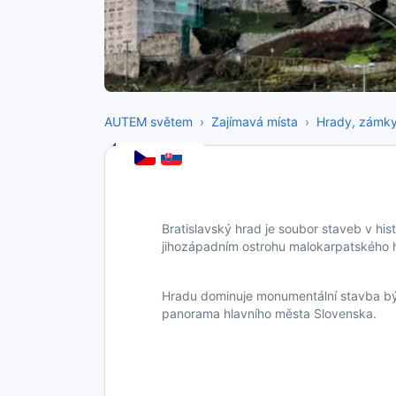
AUTEM světem
Zajímavá místa
Hrady, zámk
Bratislavský hrad je soubor staveb v hist
jihozápadním ostrohu malokarpatského h
Hradu dominuje monumentální stavba býv
panorama hlavního města Slovenska.