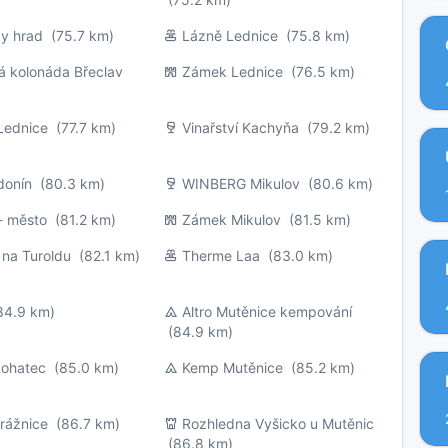
ky hrad
(75.7 km)
Lázně Lednice
(75.8 km)
á kolonáda Břeclav
Zámek Lednice
(76.5 km)
Lednice
(77.7 km)
Vinařství Kachyňa
(79.2 km)
donín
(80.3 km)
WINBERG Mikulov
(80.6 km)
- město
(81.2 km)
Zámek Mikulov
(81.5 km)
 na Turoldu
(82.1 km)
Therme Laa
(83.0 km)
4.9 km)
Altro Mutěnice kempování
(84.9 km)
Rohatec
(85.0 km)
Kemp Mutěnice
(85.2 km)
rážnice
(86.7 km)
Rozhledna Vyšicko u Mutěnic
(86.8 km)