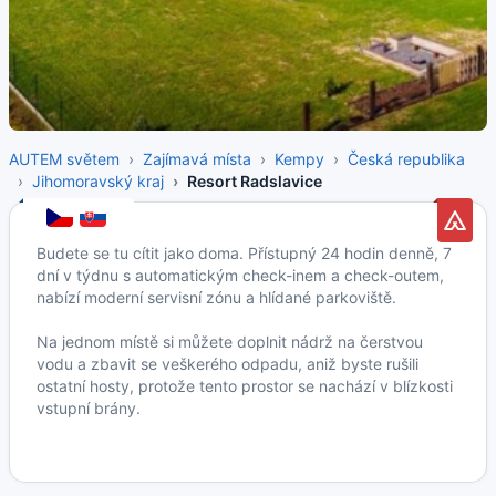
AUTEM světem
Zajímavá místa
Kempy
Česká republika
Jihomoravský kraj
Resort Radslavice
Budete se tu cítit jako doma. Přístupný 24 hodin denně, 7
dní v týdnu s automatickým check-inem a check-outem,
nabízí moderní servisní zónu a hlídané parkoviště.
Na jednom místě si můžete doplnit nádrž na čerstvou
vodu a zbavit se veškerého odpadu, aniž byste rušili
ostatní hosty, protože tento prostor se nachází v blízkosti
vstupní brány.