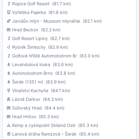
Ropice Golf Resort
(81.7 km)
Vyhlídka Pajerka
(81.8 km)
Jarošův mlýn - Muzeum mlynářsk
(82.1 km)
Hrad Beckov
(82.2 km)
Golf Resort Lipiny
(82.7 km)
Rybník Šimlochy
(82.9 km)
Golfové hřiště Automotodrom Br
(83.0 km)
Levandulová louka
(83.6 km)
Automotodrom Brno
(83.8 km)
Šerák (1351 m)
(83.9 km)
Vinařství Kachyňa
(84.1 km)
Lázně Darkov
(84.3 km)
Súľovský Hrad
(84.4 km)
Hrad Hričov
(85.3 km)
Kemp a cyklopoint Skiland Ostr
(85.3 km)
Lanová dráha Ramzová – Šerák
(85.4 km)