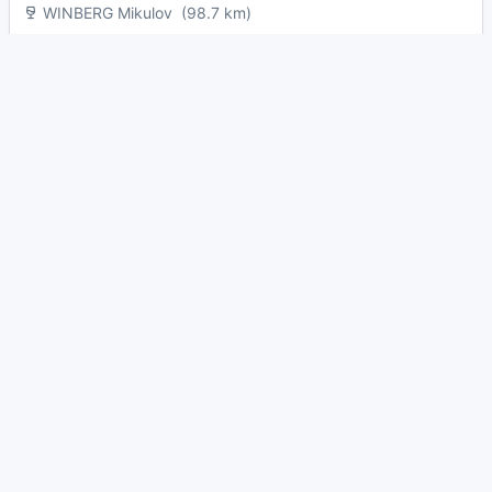
WINBERG Mikulov
(98.7 km)
Venušiny misky
(98.7 km)
Mikulov - město
(99.0 km)
WC
Pitná voda
Užitková voda
Elektřina
WiFi
Místo pro rozdělávání ohně
Volný přístup
Mazlíčci povoleni
Kuřácké místo
Místo pro vylévání odpadu a šedé vody
Bezbariérový přístup
Možnost nákupů na místě