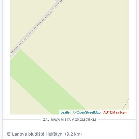
Leaflet
| ©
OpenStreetMap
|
AUTEM světem
ZAJÍMAVÁ MÍSTA V OKOLÍ 75 KM
Lanové bludiště Helfštýn
(9.2 km)