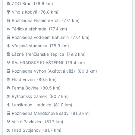
ZOO Brno
(76.6 km)
Víno z Kobylí
(76.8 km)
Rozhledna Hraniční vrch
(77.1 km)
Těrlická přehrada
(77.4 km)
Rozhledna vodojem Bohumín
(77.4 km)
Vřesová studánka
(78.9 km)
Lázně Trenčianske Teplice
(79.2 km)
RAJHRADSKÉ KLÁŠTERNÍ
(79.4 km)
Rozhledna Výhon (Akátová věž)
(80.3 km)
Hrad Veveří
(80.5 km)
Farma Bovine
(80.5 km)
Bytčanský zámek
(80.7 km)
Lanškroun - radnice
(81.0 km)
Rozhledna Mandloňové sady
(81.3 km)
Velké Pavlovice
(81.7 km)
Hrad Svojanov
(81.7 km)