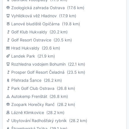
Zoologická zahrada Ostrava
(17.6 km)
Vyhlídková věž Hladnov
(17.9 km)
Lanové bludiště Opičárna
(19.8 km)
Golf Klub Hukvaldy
(20.2 km)
Golf Resort Ostravice
(20.5 km)
Hrad Hukvaldy
(20.6 km)
Landek Park
(21.9 km)
Rozhledna vodojem Bohumín
(22.1 km)
Prosper Golf Resort Čeladná
(23.5 km)
Přehrada Šance
(26.2 km)
Park Golf Club Ostrava
(26.8 km)
Autokemp Frenštát
(26.8 km)
Zoopark Horečky Ranč
(28.2 km)
Lázně Klimkovice
(28.2 km)
Ubytování Radhošťský rybník
(28.2 km)
Štramberská Trúba
(29.1 km)