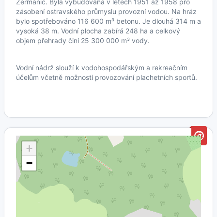
Žermanic. Byla vybudována v letech 1951 až 1958 pro
zásobení ostravského průmyslu provozní vodou. Na hráz
bylo spotřebováno 116 600 m³ betonu. Je dlouhá 314 m a
vysoká 38 m. Vodní plocha zabírá 248 ha a celkový
objem přehrady činí 25 300 000 m³ vody.
Vodní nádrž slouží k vodohospodářským a rekreačním
účelům včetně možnosti provozování plachetních sportů.
+
−