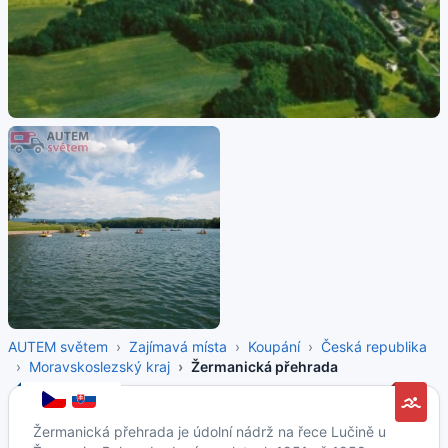
AUTEM světem
Zajímavá místa
Koupání
Česká republika
Moravskoslezský kraj
Žermanická přehrada
Žermanická přehrada je údolní nádrž na řece Lučině u