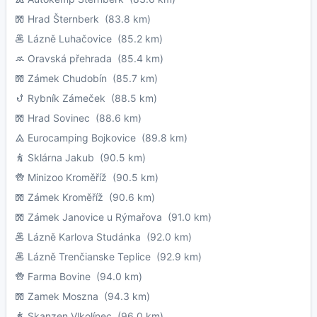
Hrad Šternberk
(83.8 km)
Lázně Luhačovice
(85.2 km)
Oravská přehrada
(85.4 km)
Zámek Chudobín
(85.7 km)
Rybník Zámeček
(88.5 km)
Hrad Sovinec
(88.6 km)
Eurocamping Bojkovice
(89.8 km)
Sklárna Jakub
(90.5 km)
Minizoo Kroměříž
(90.5 km)
Zámek Kroměříž
(90.6 km)
Zámek Janovice u Rýmařova
(91.0 km)
Lázně Karlova Studánka
(92.0 km)
Lázně Trenčianske Teplice
(92.9 km)
Farma Bovine
(94.0 km)
Zamek Moszna
(94.3 km)
Skanzen Vlkolínec
(96.0 km)