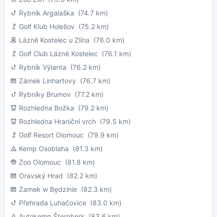
Rybník Argalaška
(74.7 km)
Golf Klub Holešov
(75.2 km)
Lázně Kostelec u Zlína
(76.0 km)
Golf Club Lázně Kostelec
(76.1 km)
Rybník Výlanta
(76.2 km)
Zámek Linhartovy
(76.7 km)
Rybníky Brumov
(77.2 km)
Rozhledna Božka
(79.2 km)
Rozhledna Hraniční vrch
(79.5 km)
Golf Resort Olomouc
(79.9 km)
Kemp Osoblaha
(81.3 km)
Zoo Olomouc
(81.8 km)
Oravský Hrad
(82.2 km)
Zamek w Będzinie
(82.3 km)
Přehrada Luhačovice
(83.0 km)
Autokemp Šternberk
(83.6 km)