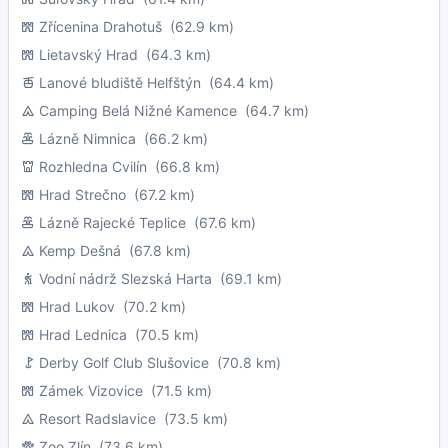
Zřícenina Drahotuš
(62.9 km)
Lietavský Hrad
(64.3 km)
Lanové bludiště Helfštýn
(64.4 km)
Camping Belá Nižné Kamence
(64.7 km)
Lázně Nimnica
(66.2 km)
Rozhledna Cvilín
(66.8 km)
Hrad Strečno
(67.2 km)
Lázně Rajecké Teplice
(67.6 km)
Kemp Dešná
(67.8 km)
Vodní nádrž Slezská Harta
(69.1 km)
Hrad Lukov
(70.2 km)
Hrad Lednica
(70.5 km)
Derby Golf Club Slušovice
(70.8 km)
Zámek Vizovice
(71.5 km)
Resort Radslavice
(73.5 km)
Zoo Zlín
(73.6 km)