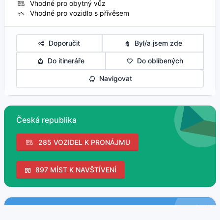
Vhodné pro obytný vůz
Vhodné pro vozidlo s přívěsem
Doporučit
Byl/a jsem zde
Do itineráře
Do oblíbených
Navigovat
Česká republika
285 VOZIDEL K PRONÁJMU
897 MÍST K NAVŠTÍVENÍ
Koupání