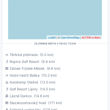
Leaflet
| ©
OpenStreetMap
|
AUTEM světem
ZAJÍMAVÁ MÍSTA V OKOLÍ 75 KM
Těrlická přehrada
(5.0 km)
Ropice Golf Resort
(9.6 km)
Zámek Frýdek-Místek
(9.6 km)
Vodní nádrž Baška
(10.2 km)
Autokemp Olešná
(13.0 km)
Golf Resort Lipiny
(14.5 km)
Lázně Darkov
(14.6 km)
Slezskoostravský hrad
(17.1 km)
Satinské vodopády
(17.5 km)