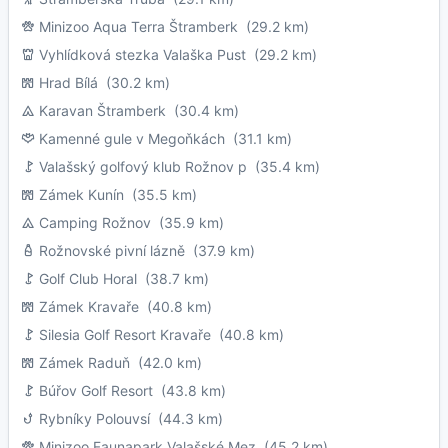
Minizoo Aqua Terra Štramberk
(29.2 km)
Vyhlídková stezka Valaška Pust
(29.2 km)
Hrad Bílá
(30.2 km)
Karavan Štramberk
(30.4 km)
Kamenné gule v Megoňkách
(31.1 km)
Valašský golfový klub Rožnov p
(35.4 km)
Zámek Kunín
(35.5 km)
Camping Rožnov
(35.9 km)
Rožnovské pivní lázně
(37.9 km)
Golf Club Horal
(38.7 km)
Zámek Kravaře
(40.8 km)
Silesia Golf Resort Kravaře
(40.8 km)
Zámek Raduň
(42.0 km)
Búřov Golf Resort
(43.8 km)
Rybníky Polouvsí
(44.3 km)
Minizoo Faunapark Valašské Mez
(45.2 km)