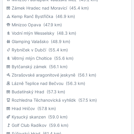
Zámek Hradec nad Moravicí
(45.4 km)
Kemp Ranč Bystřička
(46.9 km)
Minizoo Opava
(47.9 km)
Vodní mlýn Wesselsky
(48.3 km)
Glamping Valašsko
(48.9 km)
Rybníček v Dubčí
(55.4 km)
Větrný mlýn Choltice
(55.6 km)
Bytčanský zámek
(56.1 km)
Zbrašovské aragonitové jeskyně
(56.1 km)
Lázně Teplice nad Bečvou
(56.3 km)
Budatínský Hrad
(57.3 km)
Rozhledna Těchanovická vyhlídk
(57.5 km)
Hrad Hričov
(57.8 km)
Kysucký skanzen
(59.0 km)
Golf Club Radíkov
(59.6 km)
Súľovský Hrad
(61.4 km)