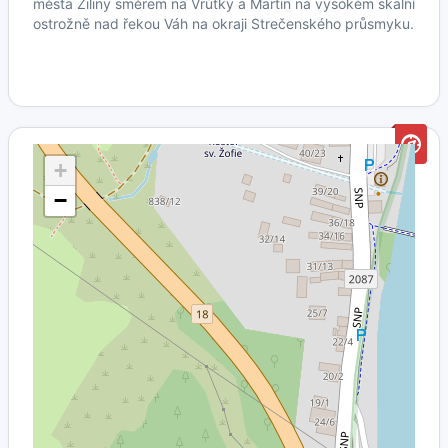
města Žiliny směrem na Vrútky a Martin na vysokém skalní
ostrožně nad řekou Váh na okraji Strečenského průsmyku.
+
−