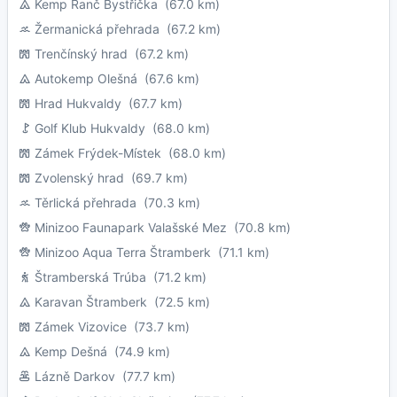
Kemp Ranč Bystřička
(67.0 km)
Žermanická přehrada
(67.2 km)
Trenčínský hrad
(67.2 km)
Autokemp Olešná
(67.6 km)
Hrad Hukvaldy
(67.7 km)
Golf Klub Hukvaldy
(68.0 km)
Zámek Frýdek-Místek
(68.0 km)
Zvolenský hrad
(69.7 km)
Těrlická přehrada
(70.3 km)
Minizoo Faunapark Valašské Mez
(70.8 km)
Minizoo Aqua Terra Štramberk
(71.1 km)
Štramberská Trúba
(71.2 km)
Karavan Štramberk
(72.5 km)
Zámek Vizovice
(73.7 km)
Kemp Dešná
(74.9 km)
Lázně Darkov
(77.7 km)