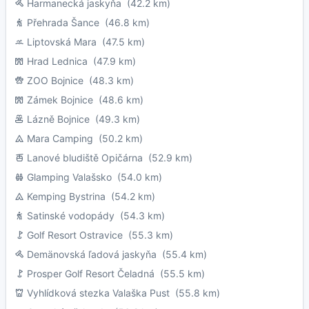
Harmanecká jaskyňa
(42.2 km)
Přehrada Šance
(46.8 km)
Liptovská Mara
(47.5 km)
Hrad Lednica
(47.9 km)
ZOO Bojnice
(48.3 km)
Zámek Bojnice
(48.6 km)
Lázně Bojnice
(49.3 km)
Mara Camping
(50.2 km)
Lanové bludiště Opičárna
(52.9 km)
Glamping Valašsko
(54.0 km)
Kemping Bystrina
(54.2 km)
Satinské vodopády
(54.3 km)
Golf Resort Ostravice
(55.3 km)
Demänovská ľadová jaskyňa
(55.4 km)
Prosper Golf Resort Čeladná
(55.5 km)
Vyhlídková stezka Valaška Pust
(55.8 km)