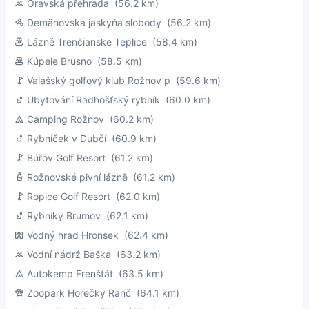
Oravská přehrada
(56.2 km)
Demänovská jaskyňa slobody
(56.2 km)
Lázně Trenčianske Teplice
(58.4 km)
Kúpele Brusno
(58.5 km)
Valašský golfový klub Rožnov p
(59.6 km)
Ubytování Radhošťský rybník
(60.0 km)
Camping Rožnov
(60.2 km)
Rybníček v Dubčí
(60.9 km)
Búřov Golf Resort
(61.2 km)
Rožnovské pivní lázně
(61.2 km)
Ropice Golf Resort
(62.0 km)
Rybníky Brumov
(62.1 km)
Vodný hrad Hronsek
(62.4 km)
Vodní nádrž Baška
(63.2 km)
Autokemp Frenštát
(63.5 km)
Zoopark Horečky Ranč
(64.1 km)