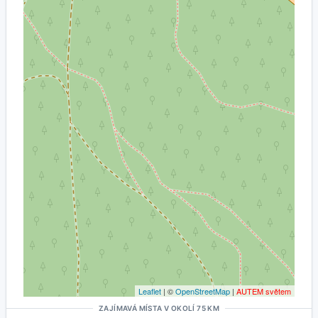
Leaflet
| ©
OpenStreetMap
|
AUTEM světem
ZAJÍMAVÁ MÍSTA V OKOLÍ 75 KM