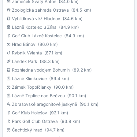
Zámeček Svätý Anton
(84.0 km)
Zoologická zahrada Ostrava
(84.5 km)
Vyhlídková věž Hladnov
(84.6 km)
Lázně Kostelec u Zlína
(84.9 km)
Golf Club Lázně Kostelec
(84.9 km)
Hrad Bánov
(86.0 km)
Rybník Výlanta
(87.1 km)
Landek Park
(88.3 km)
Rozhledna vodojem Bohumín
(89.2 km)
Lázně Klimkovice
(89.4 km)
Zámek Topoľčianky
(90.0 km)
Lázně Teplice nad Bečvou
(90.1 km)
Zbrašovské aragonitové jeskyně
(90.1 km)
Golf Klub Holešov
(92.1 km)
Park Golf Club Ostrava
(93.9 km)
Čachtický hrad
(94.7 km)