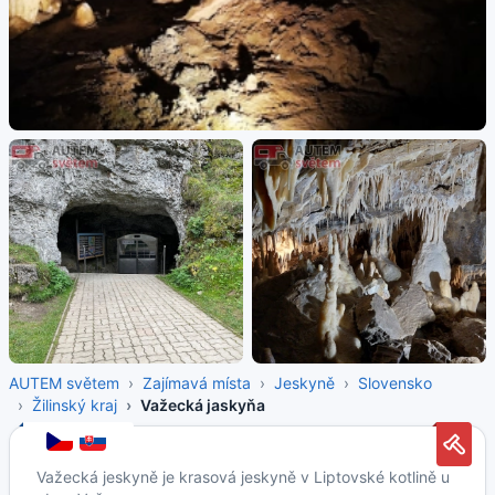
AUTEM světem
Zajímavá místa
Jeskyně
Slovensko
Žilinský kraj
Važecká jaskyňa
Važecká jeskyně je krasová jeskyně v Liptovské kotlině u