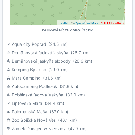
Leaflet
| ©
OpenStreetMap
|
AUTEM světem
ZAJÍMAVÁ MÍSTA V OKOLÍ 75 KM
Aqua city Poprad
(24.5 km)
Demänovská ľadová jaskyňa
(28.7 km)
Demänovská jaskyňa slobody
(28.9 km)
Kemping Bystrina
(29.0 km)
Mara Camping
(31.6 km)
Autocamping Podlesok
(31.8 km)
Dobšinská ľadová jaskyňa
(32.0 km)
Liptovská Mara
(34.4 km)
Palcmanská Maša
(37.0 km)
Zoo Spišská Nová Ves
(46.1 km)
Zamek Dunajec w Niedzicy
(47.9 km)