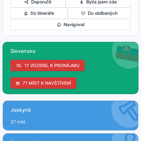
Doporučit
Byl/a jsem zde
Do itineráře
Do oblíbených
Navigovat
Slovensko
11 VOZIDEL K PRONÁJMU
71 MÍST K NAVŠTÍVENÍ
Jeskyně
27 míst