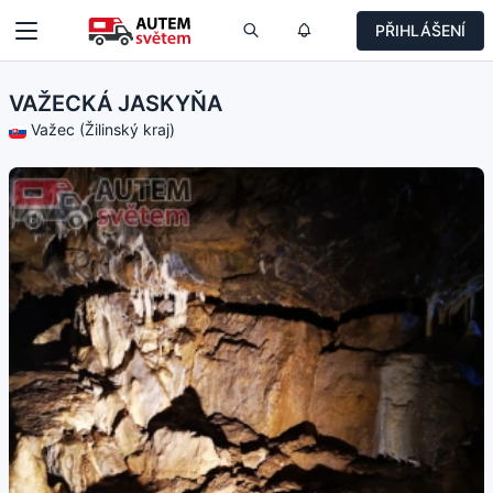
PŘIHLÁŠENÍ
VAŽECKÁ JASKYŇA
Važec (Žilinský kraj)