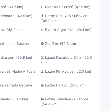
ešná
(41.7 km)
Rybníky Polouvsí
(42.5 km)
 přehrada
(43.5 km)
Derby Golf Club Slušovice
(45.0 km)
kov
(48.0 km)
Rybník Argalaška
(49.4 km)
eplice nad Bečvou
Zoo Zlín
(50.3 km)
 skanzen
(50.9 km)
Lázně Kostelec u Zlína
(52.0
km)
ová věž Hladnov
(52.2
Lázně Klimkovice
(52.3 km)
cká zahrada Ostrava
Lázně Darkov
(53.0 km)
ýlanta
(53.5 km)
Lázně Trenčianske Teplice
(54.4 km)