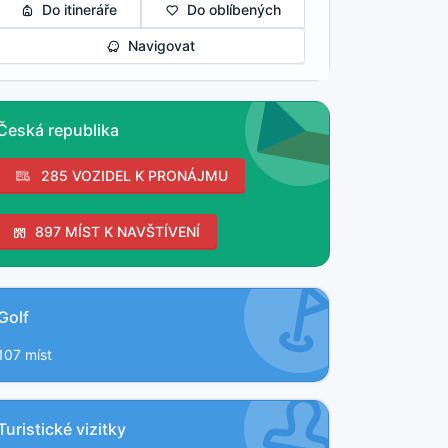
Do itineráře
Do oblíbených
Navigovat
Česká republika
285 VOZIDEL K PRONÁJMU
897 MÍST K NAVŠTÍVENÍ
Golf
107 míst
Turistické vizitky