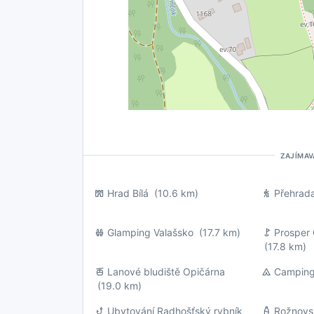
ZAJÍMAV
Hrad Bílá
(10.6 km)
Přehrad
Glamping Valašsko
(17.7 km)
Prosper 
(17.8 km)
Lanové bludiště Opičárna
Camping
(19.0 km)
Ubytování Radhošťský rybník
Rožnovsk