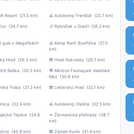
lf Resort
(21.5 km)
Autokemp Frenštát
(23.7 km)
ičov
(24.7 km)
Rybníček v Dubčí
(26.2 km)
 gule v Megoňkách
Kemp Ranč Bystřička
(27.5
km)
ský Hrad
(29.3 km)
Hrad Hukvaldy
(29.7 km)
ádrž Baška
(30.3 km)
Minizoo Faunapark Valašské
Mez
(30.6 km)
rská Trúba
(31.2 km)
Lietavský Hrad
(32.1 km)
dnica
(32.4 km)
Autokemp Olešná
(32.5 km)
jecké Teplice
(34.6
Žermanická přehrada
(38.7
km)
rečno
(40.8 km)
Zámek Kunín
(41.4 km)