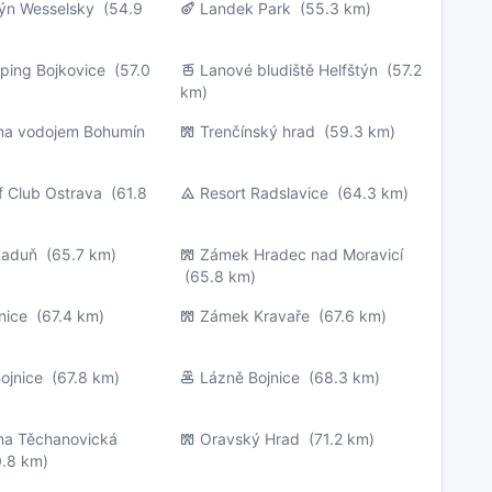
lýn Wesselsky
(54.9
Landek Park
(55.3 km)
ping Bojkovice
(57.0
Lanové bludiště Helfštýn
(57.2
km)
na vodojem Bohumín
Trenčínský hrad
(59.3 km)
f Club Ostrava
(61.8
Resort Radslavice
(64.3 km)
Raduň
(65.7 km)
Zámek Hradec nad Moravicí
(65.8 km)
nice
(67.4 km)
Zámek Kravaře
(67.6 km)
ojnice
(67.8 km)
Lázně Bojnice
(68.3 km)
na Těchanovická
Oravský Hrad
(71.2 km)
.8 km)