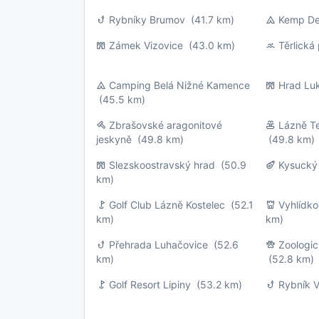
Rybníky Brumov
(41.7 km)
Kemp D
Zámek Vizovice
(43.0 km)
Těrlická
Camping Belá Nižné Kamence
Hrad Lu
(45.5 km)
Zbrašovské aragonitové
Lázně T
jeskyně
(49.8 km)
(49.8 km)
Slezskoostravský hrad
(50.9
Kysucký
km)
Golf Club Lázně Kostelec
(52.1
Vyhlídk
km)
km)
Přehrada Luhačovice
(52.6
Zoologi
km)
(52.8 km)
Golf Resort Lipiny
(53.2 km)
Rybník V