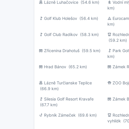
Lázně Luhačovice
(54.6 km)
Vodní m
km)
Golf Klub Holešov
(56.4 km)
Eurocam
km)
Golf Club Radíkov
(58.3 km)
Rozhled
(59.2 km)
Zřícenina Drahotuš
(59.5 km)
Park Gol
km)
Hrad Bánov
(65.2 km)
Zámek 
Lázně Turčianske Teplice
ZOO Boj
(66.9 km)
Silesia Golf Resort Kravaře
Zámek B
(67.7 km)
Rybník Zámeček
(69.6 km)
Rozhled
vyhlídk
(70