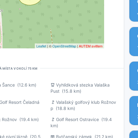
Leaflet
| ©
OpenStreetMap
|
AUTEM světem
Á MÍSTA V OKOLÍ 75 KM
a Šance
(12.6 km)
Vyhlídková stezka Valaška
Pust
(15.8 km)
Golf Resort Čeladná
Valašský golfový klub Rožnov
p
(18.8 km)
 Rožnov
(19.4 km)
Golf Resort Ostravice
(19.4
km)
é pivní lázně
(20.5
Bytčanský zámek
(21.2 km)