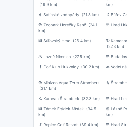
(19.9 km)
km)
Satinské vodopády
(21.3 km)
Búřov Go
Zoopark Horečky Ranč
(24.1
Hrad Hr
km)
Súľovský Hrad
(26.4 km)
Kamenné
(27.3 km)
Lázně Nimnica
(27.5 km)
Budatín
Golf Klub Hukvaldy
(30.2 km)
Vodní n
Minizoo Aqua Terra Štramberk
Štrambe
(31.1 km)
Karavan Štramberk
(32.3 km)
Hrad Le
Zámek Frýdek-Místek
(34.5
Lázně Ra
km)
km)
Ropice Golf Resort
(39.4 km)
Hrad St