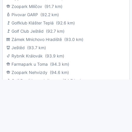
Zoopark Milíčov
(91.7 km)
Pivovar GARP
(92.2 km)
Golfklub Klášter Teplá
(92.6 km)
Golf Club Ještěd
(92.7 km)
Zámek Mnichovo Hradiště
(93.0 km)
Ještěd
(93.7 km)
Rybník Královák
(93.9 km)
Farmapark u Toma
(94.3 km)
Zoopark Nehvizdy
(94.6 km)
Golf Benátky nad Jizerou
(94.7 km)
Zámek Průhonice
(94.7 km)
Golfový klub Líšnice
(94.8 km)
Kabinová lanová dráha na Ještě
(94.8 km)
Zámek Mníšek pod Brdy
(95.0 km)
Zoopark Zvířátkov
(95.3 km)
Camping Oase Praha
(95.4 km)