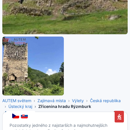
AUTEM světem
Zajímavá místa
Výlety
Česká republika
Ústecký kraj
Zřícenina hradu Rýzmburk
Pozostatky jedného z najstarších a najmohutnejších