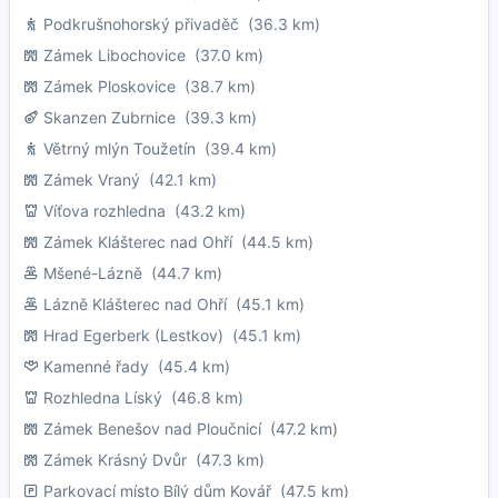
Podkrušnohorský přivaděč
(36.3 km)
Zámek Libochovice
(37.0 km)
Zámek Ploskovice
(38.7 km)
Skanzen Zubrnice
(39.3 km)
Větrný mlýn Toužetín
(39.4 km)
Zámek Vraný
(42.1 km)
Víťova rozhledna
(43.2 km)
Zámek Klášterec nad Ohří
(44.5 km)
Mšené-Lázně
(44.7 km)
Lázně Klášterec nad Ohří
(45.1 km)
Hrad Egerberk (Lestkov)
(45.1 km)
Kamenné řady
(45.4 km)
Rozhledna Líský
(46.8 km)
Zámek Benešov nad Ploučnicí
(47.2 km)
Zámek Krásný Dvůr
(47.3 km)
Parkovací místo Bílý dům Kovář
(47.5 km)