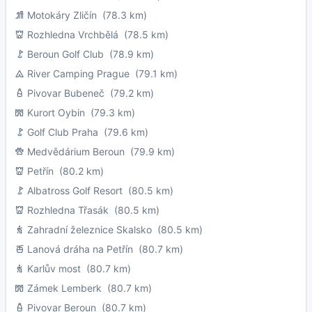
Motokáry Zličín
(78.3 km)
Rozhledna Vrchbělá
(78.5 km)
Beroun Golf Club
(78.9 km)
River Camping Prague
(79.1 km)
Pivovar Bubeneč
(79.2 km)
Kurort Oybin
(79.3 km)
Golf Club Praha
(79.6 km)
Medvědárium Beroun
(79.9 km)
Petřín
(80.2 km)
Albatross Golf Resort
(80.5 km)
Rozhledna Třasák
(80.5 km)
Zahradní železnice Skalsko
(80.5 km)
Lanová dráha na Petřín
(80.7 km)
Karlův most
(80.7 km)
Zámek Lemberk
(80.7 km)
Pivovar Beroun
(80.7 km)