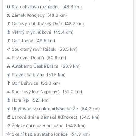
Kratochvílova rozhledna
(48.3 km)
Zámek Konojedy
(48.6 km)
Golfový klub Krásný Dvůr
(48.7 km)
Větrný mlýn Růžová
(49.4 km)
Golf Janov
(49.5 km)
Soukromý revír Ráček
(50.5 km)
Pískovna Dobříň
(50.8 km)
Autokemp Česká Brána
(50.9 km)
Pravčická brána
(51.5 km)
Golf Beřovice
(52.0 km)
Kaolinový lom Nepomyšl
(52.0 km)
Hora Říp
(52.1 km)
Ubytování v soukromí Mšecké Že
(54.2 km)
Lanová dráha Dámská (Klínovec)
(54.5 km)
Železniční muzeum Lužná
(54.8 km)
Skalní kaple svatého Ignáce
(54.9 km)