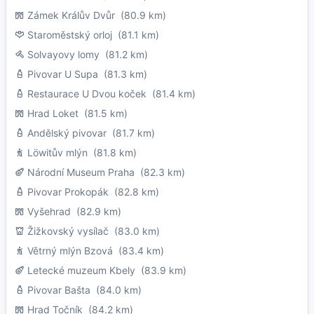
Zámek Králův Dvůr
(80.9 km)
Staroměstský orloj
(81.1 km)
Solvayovy lomy
(81.2 km)
Pivovar U Supa
(81.3 km)
Restaurace U Dvou koček
(81.4 km)
Hrad Loket
(81.5 km)
Andělský pivovar
(81.7 km)
Löwitův mlýn
(81.8 km)
Národní Museum Praha
(82.3 km)
Pivovar Prokopák
(82.8 km)
Vyšehrad
(82.9 km)
Žižkovský vysílač
(83.0 km)
Větrný mlýn Bzová
(83.4 km)
Letecké muzeum Kbely
(83.9 km)
Pivovar Bašta
(84.0 km)
Hrad Točník
(84.2 km)