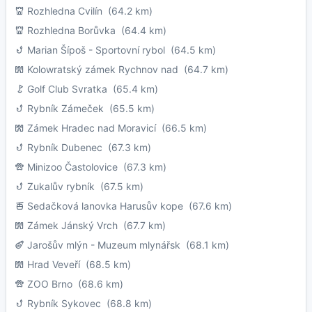
Rozhledna Cvilín
(64.2 km)
Rozhledna Borůvka
(64.4 km)
Marian Šípoš - Sportovní rybol
(64.5 km)
Kolowratský zámek Rychnov nad
(64.7 km)
Golf Club Svratka
(65.4 km)
Rybník Zámeček
(65.5 km)
Zámek Hradec nad Moravicí
(66.5 km)
Rybník Dubenec
(67.3 km)
Minizoo Častolovice
(67.3 km)
Zukalův rybník
(67.5 km)
Sedačková lanovka Harusův kope
(67.6 km)
Zámek Jánský Vrch
(67.7 km)
Jarošův mlýn - Muzeum mlynářsk
(68.1 km)
Hrad Veveří
(68.5 km)
ZOO Brno
(68.6 km)
Rybník Sykovec
(68.8 km)