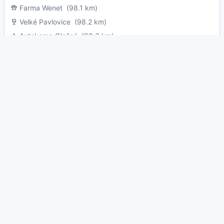
Farma Wenet
(98.1 km)
Velké Pavlovice
(98.2 km)
Autokemp Olešná
(98.3 km)
Ticháčkova kaple
(98.3 km)
Zoopark Stěžery
(98.4 km)
Zoologická zahrada Ostrava
(98.5 km)
Grosshof Golf Club
(98.6 km)
WC
Pitná voda
Úžitková voda
Elektrina
Miesto na zakladanie ohňa
Voľný prístup
Zvieratá povolené