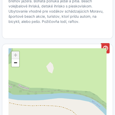
brehov jazera. Bohatá ponuka jedál a pitia. Beach
volejbalové ihriská, detské ihrisko s pieskoviskom.
Ubytovanie vhodné pre vodákov schádzajúcich Moravu,
športové beach akcie, turistov, ktorí prídu autom, na
bicykli, alebo pešo. Požičovňa lodí, raftov.
+
−