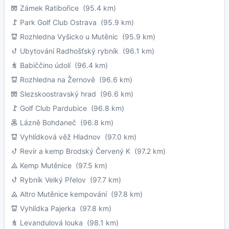
Zámek Ratibořice
(95.4 km)
Park Golf Club Ostrava
(95.9 km)
Rozhledna Vyšicko u Mutěnic
(95.9 km)
Ubytování Radhošťský rybník
(96.1 km)
Babiččino údolí
(96.4 km)
Rozhledna na Žernově
(96.6 km)
Slezskoostravský hrad
(96.6 km)
Golf Club Pardubice
(96.8 km)
Lázně Bohdaneč
(96.8 km)
Vyhlídková věž Hladnov
(97.0 km)
Revír a kemp Brodský Červený K
(97.2 km)
Kemp Mutěnice
(97.5 km)
Rybník Velký Přelov
(97.7 km)
Altro Mutěnice kempování
(97.8 km)
Vyhlídka Pajerka
(97.8 km)
Levandulová louka
(98.1 km)