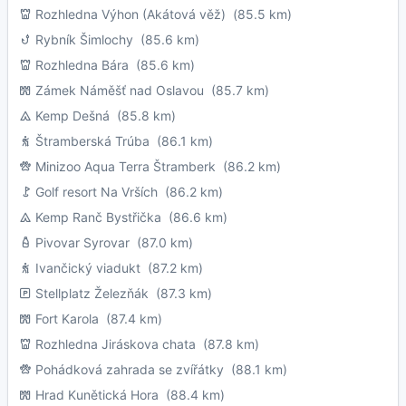
Rozhledna Výhon (Akátová věž)
(85.5 km)
Rybník Šimlochy
(85.6 km)
Rozhledna Bára
(85.6 km)
Zámek Náměšť nad Oslavou
(85.7 km)
Kemp Dešná
(85.8 km)
Štramberská Trúba
(86.1 km)
Minizoo Aqua Terra Štramberk
(86.2 km)
Golf resort Na Vrších
(86.2 km)
Kemp Ranč Bystřička
(86.6 km)
Pivovar Syrovar
(87.0 km)
Ivančický viadukt
(87.2 km)
Stellplatz Železňák
(87.3 km)
Fort Karola
(87.4 km)
Rozhledna Jiráskova chata
(87.8 km)
Pohádková zahrada se zvířátky
(88.1 km)
Hrad Kunětická Hora
(88.4 km)