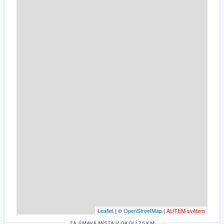
Leaflet
| ©
OpenStreetMap
|
AUTEM světem
ZAJÍMAVÁ MÍSTA V OKOLÍ 75 KM