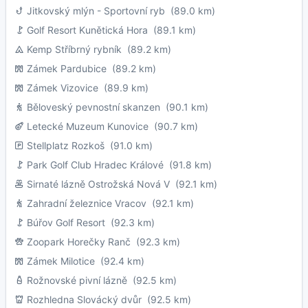
Jitkovský mlýn - Sportovní ryb
(89.0 km)
Golf Resort Kunětická Hora
(89.1 km)
Kemp Stříbrný rybník
(89.2 km)
Zámek Pardubice
(89.2 km)
Zámek Vizovice
(89.9 km)
Běloveský pevnostní skanzen
(90.1 km)
Letecké Muzeum Kunovice
(90.7 km)
Stellplatz Rozkoš
(91.0 km)
Park Golf Club Hradec Králové
(91.8 km)
Sirnaté lázně Ostrožská Nová V
(92.1 km)
Zahradní železnice Vracov
(92.1 km)
Búřov Golf Resort
(92.3 km)
Zoopark Horečky Ranč
(92.3 km)
Zámek Milotice
(92.4 km)
Rožnovské pivní lázně
(92.5 km)
Rozhledna Slovácký dvůr
(92.5 km)