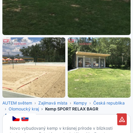
AUTEM světem
Zajímavá místa
Kempy
Česká republika
Olomoucký kraj
Kemp SPORT RELAX BAGR
Novo vybudovaný kemp v krásnej prírode v blízkosti