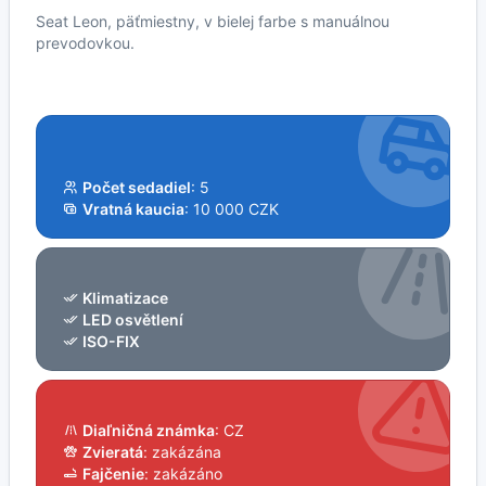
Seat Leon, päťmiestny, v bielej farbe s manuálnou
prevodovkou.
Počet sedadiel
: 5
Vratná kaucia
: 10 000 CZK
Klimatizace
LED osvětlení
ISO-FIX
Diaľničná známka
: CZ
Zvieratá
: zakázána
Fajčenie
: zakázáno