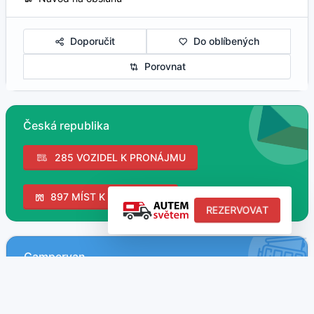
Doporučit
Do oblíbených
Porovnat
Česká republika
285 VOZIDEL K PRONÁJMU
897 MÍST K NAVŠTÍVENÍ
REZERVOVAT
Campervan
35 nabídek