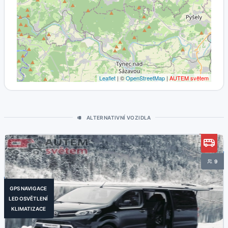
Leaflet
| ©
OpenStreetMap
|
AUTEM světem
ALTERNATIVNÍ VOZIDLA
9
GPS NAVIGACE
LED OSVĚTLENÍ
KLIMATIZACE