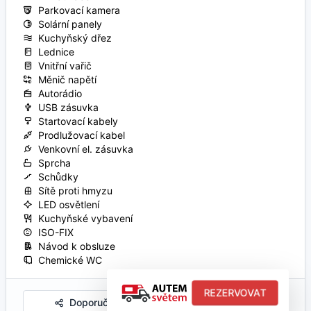
Parkovací kamera
Solární panely
Kuchyňský dřez
Lednice
Vnitřní vařič
Měnič napětí
Autorádio
USB zásuvka
Startovací kabely
Prodlužovací kabel
Venkovní el. zásuvka
Sprcha
Schůdky
Sítě proti hmyzu
LED osvětlení
Kuchyňské vybavení
ISO-FIX
Návod k obsluze
Chemické WC
REZERVOVAT
Doporučit
Do oblíbených