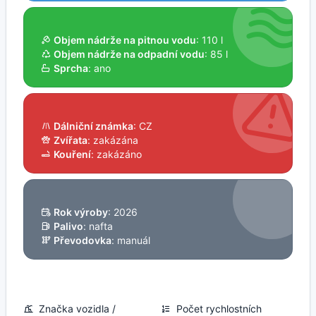
Objem nádrže na pitnou vodu
: 110 l
Objem nádrže na odpadní vodu
: 85 l
Sprcha
: ano
Dálniční známka
: CZ
Zvířata
: zakázána
Kouření
: zakázáno
Rok výroby
: 2026
Palivo
: nafta
Převodovka
: manuál
Značka vozidla /
Počet rychlostních