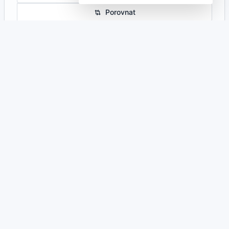
Porovnat
Česká republika
285 VOZIDEL K PRONÁJMU
897 MÍST K NAVŠTÍVENÍ
Campervan
35 nabídek
Obytné MPV
4 nabídek