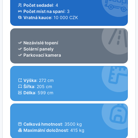
Počet sedadel
: 4
Počet míst na spaní
: 3
Vratná kauce
: 10 000 CZK
Nezávislé topení
Solární panely
Parkovací kamera
Výška
: 272 cm
Šířka
: 205 cm
Délka
: 599 cm
Celková hmotnost
: 3500 kg
Maximální doložnost
: 415 kg