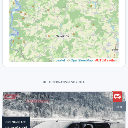
Leaflet
| ©
OpenStreetMap
|
AUTEM světem
ALTERNATIVNÍ VOZIDLA
9
GPS NAVIGACE
LED OSVĚTLENÍ