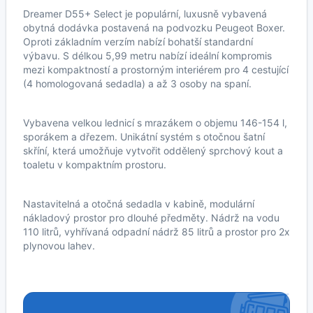
Dreamer D55+ Select je populární, luxusně vybavená
obytná dodávka postavená na podvozku Peugeot Boxer.
Oproti základním verzím nabízí bohatší standardní
výbavu. S délkou 5,99 metru nabízí ideální kompromis
mezi kompaktností a prostorným interiérem pro 4 cestující
(4 homologovaná sedadla) a až 3 osoby na spaní.
Vybavena velkou lednicí s mrazákem o objemu 146-154 l,
sporákem a dřezem. Unikátní systém s otočnou šatní
skříní, která umožňuje vytvořit oddělený sprchový kout a
toaletu v kompaktním prostoru.
Nastavitelná a otočná sedadla v kabině, modulární
nákladový prostor pro dlouhé předměty. Nádrž na vodu
110 litrů, vyhřívaná odpadní nádrž 85 litrů a prostor pro 2x
plynovou lahev.