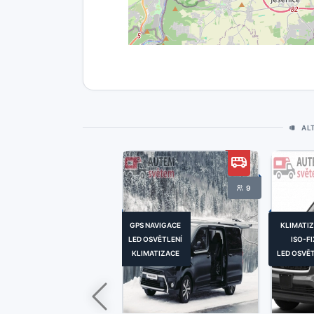
AL
9
GPS NAVIGACE
KLIMATI
LED OSVĚTLENÍ
ISO-FI
KLIMATIZACE
LED OSVĚ