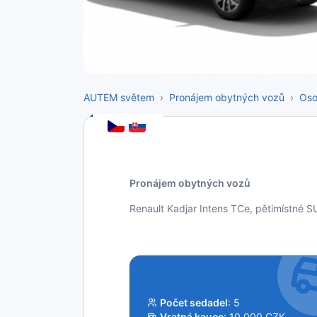
AUTEM světem
Pronájem obytných vozů
Oso
Pronájem obytných vozů
Renault Kadjar Intens TCe, pětimístné S
Počet sedadel
: 5
Vratná kauce
: 10 000 CZK