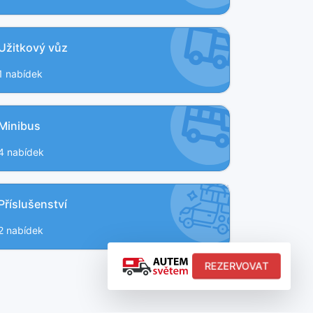
Užitkový vůz
1 nabídek
Minibus
4 nabídek
5
5
Příslušenství
LED OSVĚTLENÍ
ISO-FIX
2 nabídek
Í
KLIMATIZACE
LED OSVĚTLENÍ
ISO-FIX
KLIMATIZACE
REZERVOVAT