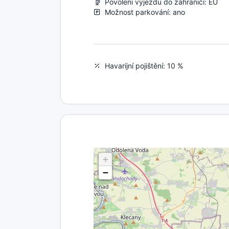
Povolení výjezdu do zahraničí: EU
Možnost parkování: ano
Havarijní pojištění: 10 %
+
−