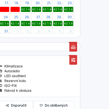
17.
18.
19.
20.
21.
22.
23.
Kč 1 400
Kč 1 400
Kč 1 400
Kč 1 400
Kč 1 400
24.
25.
26.
27.
28.
29.
30.
Kč 1 400
Kč 1 400
Kč 1 400
Kč 1 400
Kč 1 400
Kč 1 400
Kč 1 400
31.
1.
2.
3.
4.
5.
6.
Kč 1 400
Kč 1 400
Kč 1 400
Kč 1 400
Kč 1 400
Kč 1 400
Kč 1 400
Klimatizace
Autorádio
LED osvětlení
Rezervní kolo
ISO-FIX
Návod k obsluze
Doporučit
Do oblíbených