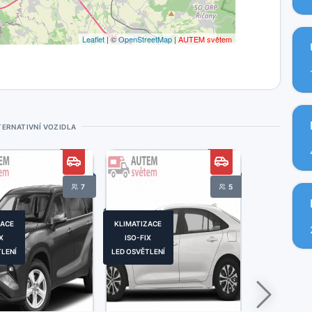
Leaflet
| ©
OpenStreetMap
|
AUTEM světem
TERNATIVNÍ VOZIDLA
7
5
ZACE
KLIMATIZACE
ISO-FIX
X
ISO-FIX
LED OSVĚTLEN
TLENÍ
LED OSVĚTLENÍ
KLIMATIZACE