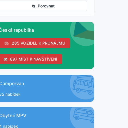
Porovnat
Česká republika
285 VOZIDEL K PRONÁJMU
897 MÍST K NAVŠTÍVENÍ
Campervan
35 nabídek
Obytné MPV
4 nabídek