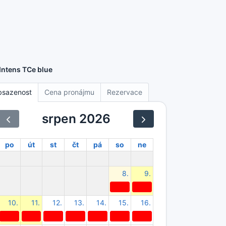
Intens TCe blue
bsazenost
Cena pronájmu
Rezervace
srpen 2026
po
út
st
čt
pá
so
ne
8.
9.
10.
11.
12.
13.
14.
15.
16.