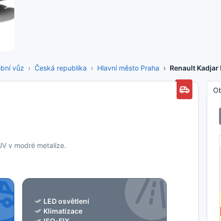
bní vůz
Česká republika
Hlavní město Praha
Renault Kadjar 
O
UV v modré metalíze.
LED osvětlení
Klimatizace
ISO-FIX