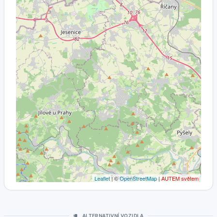
Leaflet
| ©
OpenStreetMap
|
AUTEM světem
ALTERNATIVNÍ VOZIDLA