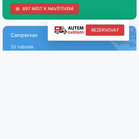
897 MÍST K NAVŠTÍVENÍ
REZERVOVAT
Campervan
35 nabídek
Obytné MPV
4 nabídek
Obytný vůz
142 nabídek
Obytný přívěs