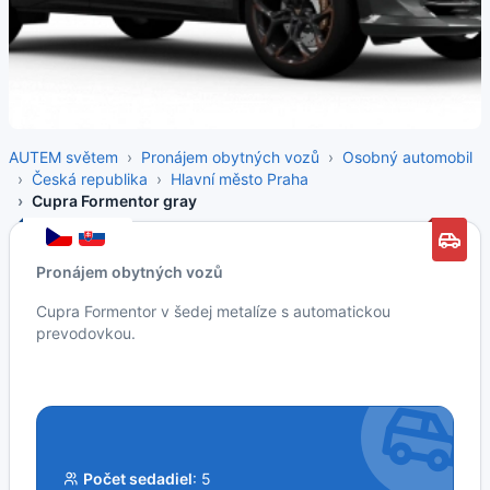
AUTEM světem
Pronájem obytných vozů
Osobný automobil
Česká republika
Hlavní město Praha
Cupra Formentor gray
Pronájem obytných vozů
Cupra Formentor v šedej metalíze s automatickou
prevodovkou.
Počet sedadiel
: 5