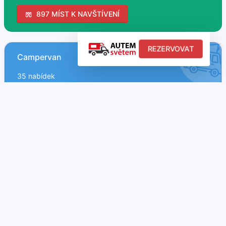
897 MÍST K NAVŠTÍVENÍ
REZERVOVAT
Campervan
35 nabídek
Obytné MPV
4 nabídek
Obytný automobil
142 nabídek
Obytný príves