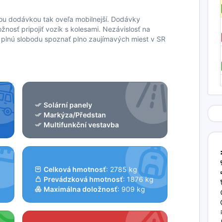
tnou dodávkou tak oveľa mobilnejší. Dodávky
nosť pripojiť vozík s kolesami. Nezávislosť na
plnú slobodu spoznať plno zaujímavých miest v SR
Solární panely
Markýza/Předstan
Multifunkční vestavba
Celková hmotnosť
: 2785 kg
Prevádzková hmotnosť
: 1876 kg
Maximálna doložnosť
: 909 kg