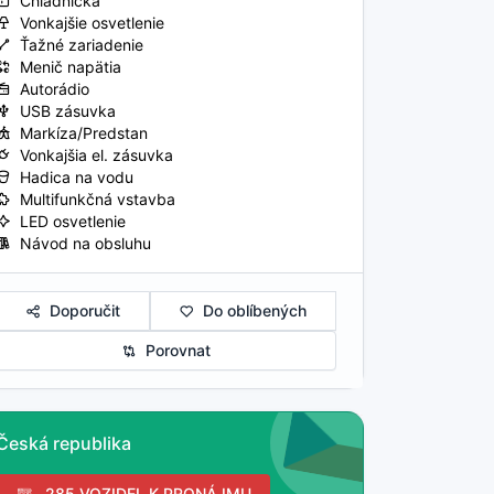
Chladnička
Vonkajšie osvetlenie
Ťažné zariadenie
Menič napätia
Autorádio
USB zásuvka
Markíza/Predstan
Vonkajšia el. zásuvka
Hadica na vodu
Multifunkčná vstavba
LED osvetlenie
Návod na obsluhu
Doporučit
Do oblíbených
Porovnat
Česká republika
285 VOZIDEL K PRONÁJMU