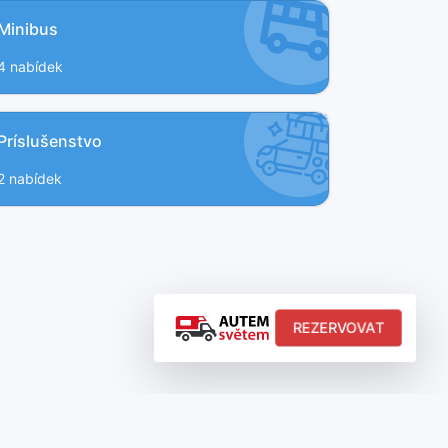
Minibus
4 nabídek
Príslušenstvo
2 nabídek
REZERVOVAT
5
5