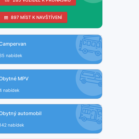
897 MÍST K NAVŠTÍVENÍ
Campervan
35 nabídek
Obytné MPV
4 nabídek
Obytný automobil
142 nabídek