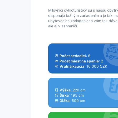
Milovníci cykloturistiky sú s našou oby
disponujú ťažným zariadením a je tak mož
ubytovacích zariadeniach vám tak dáva 
ale aj v zahraničí.
Počet sedadiel
: 6
Počet miest na spanie
: 2
Vratná kaucia
: 10 000 CZK
Výška
: 220 cm
Šírka
: 195 cm
Dĺžka
: 500 cm