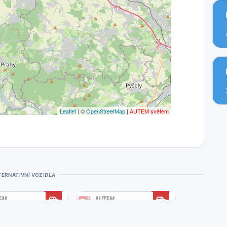
Leaflet
| ©
OpenStreetMap
|
AUTEM světem
TERNATIVNÍ VOZIDLA
7
5