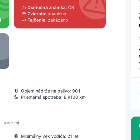
Diaľničná známka
: ČR
Zvieratá
: povolena
l
Fajčenie
: zakázáno
Objem nádrže na palivo: 90 l
Priemerná spotreba: 8 l/100 km
OMEZENÍ
Minimálny vek vodiča: 21 let