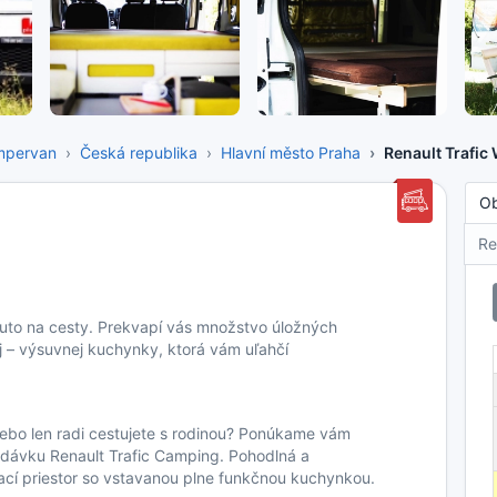
mpervan
Česká republika
Hlavní město Praha
Renault Trafic
O
Re
 auto na cesty. Prekvapí vás množstvo úložných
ej – výsuvnej kuchynky, ktorá vám uľahčí
 alebo len radi cestujete s rodinou? Ponúkame vám
odávku Renault Trafic Camping. Pohodlná a
í priestor so vstavanou plne funkčnou kuchynkou.