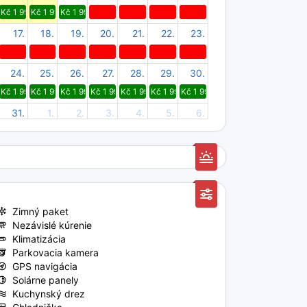
Kč 1 990
Kč 1 990
Kč 1 990
17.
18.
19.
20.
21.
22.
23.
24.
25.
26.
27.
28.
29.
30.
Kč 1 990
Kč 1 990
Kč 1 990
Kč 1 990
Kč 1 990
Kč 1 990
Kč 1 990
31.
1.
2.
3.
4.
5.
6.
Kč 1 990
Kč 1 990
Kč 1 990
Kč 1 990
Kč 1 990
Kč 1 990
Kč 1 990
Zimný paket
Nezávislé kúrenie
Klimatizácia
Parkovacia kamera
GPS navigácia
Solárne panely
Kuchynský drez