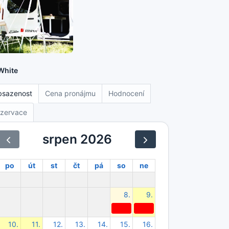
 White
bsazenost
Cena pronájmu
Hodnocení
zervace
srpen 2026
po
út
st
čt
pá
so
ne
8.
9.
10.
11.
12.
13.
14.
15.
16.