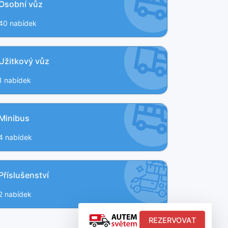
Osobní vůz
40 nabídek
Užitkový vůz
1 nabídek
4
4
3
Minibus
4 nabídek
TÍ
KLIMATIZACE
ELY
CE
Příslušenství
LENA
2 nabídek
REZERVOVAT