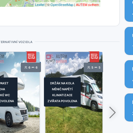
Leaflet
| ©
OpenStreetMap
|
AUTEM světem
TERNATIVNÍ VOZIDLA
6
6
5
5
 PAKET
DRŽÁK NA KOLA
MĚNIČ NAPĚ
CHA
MĚNIČ NAPĚTÍ
SOLÁRNÍ PAN
CKÉ WC
KLIMATIZACE
KLIMATIZA
POVOLENA
ZVÍŘATA POVOLENA
ZVÍŘATA POVO