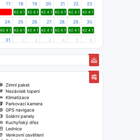
17.
18.
19.
20.
21.
22.
23.
Kč 4 100
Kč 4 100
Kč 4 100
Kč 4 100
Kč 4 100
Kč 4 100
24.
25.
26.
27.
28.
29.
30.
Kč 4 100
Kč 4 100
Kč 4 100
Kč 4 100
Kč 4 100
Kč 4 100
Kč 4 100
31.
1.
2.
3.
4.
5.
6.
Kč 4 100
Kč 3 600
Kč 3 600
Kč 3 600
Kč 3 600
Kč 3 600
Kč 3 600
Zimní paket
Nezávislé topení
Klimatizace
Parkovací kamera
GPS navigace
Solární panely
Kuchyňský dřez
Lednice
Venkovní osvětlení