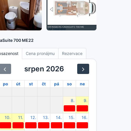
aSuite 700 ME22
bsazenost
Cena pronájmu
Rezervace
srpen 2026
po
út
st
čt
pá
so
ne
8.
9.
10.
11.
12.
13.
14.
15.
16.