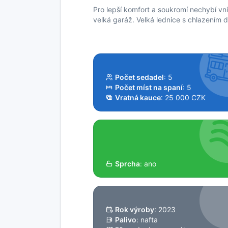
Pro lepší komfort a soukromí nechybí vnit
velká garáž. Velká lednice s chlazením 
Počet sedadel
: 5
Počet míst na spaní
: 5
Vratná kauce
: 25 000 CZK
Sprcha
: ano
Rok výroby
: 2023
Palivo
: nafta