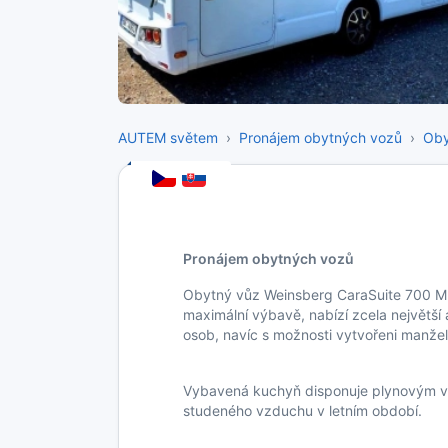
AUTEM světem
Pronájem obytných vozů
Oby
Pronájem obytných vozů
Obytný vůz Weinsberg CaraSuite 700 ME
maximální výbavě, nabízí zcela největší a
osob, navíc s možnosti vytvořeni manžel
Vybavená kuchyň disponuje plynovým va
studeného vzduchu v letním období.