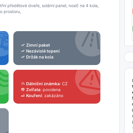
řní předělové dveře, solární panel, nosič na 4 kola,
do prostoru,
Zimní paket
Nezávislé topení
Držák na kola
Dálniční známka
: CZ
Zvířata
: povolena
Kouření
: zakázáno