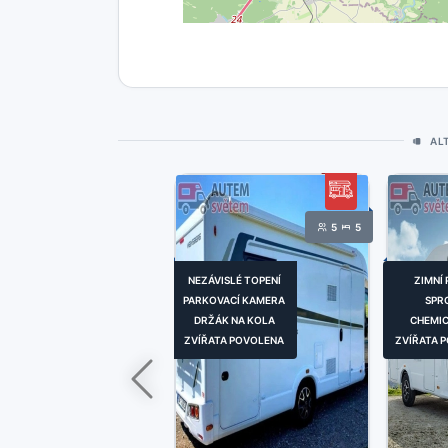
AL
5
5
NEZÁVISLÉ TOPENÍ
ZIMNÍ
PARKOVACÍ KAMERA
SPR
DRŽÁK NA KOLA
CHEMI
ZVÍŘATA POVOLENA
ZVÍŘATA 