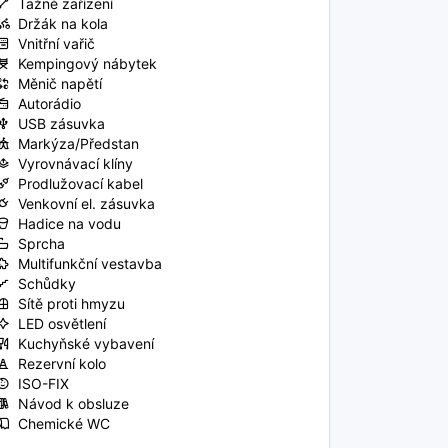
Tažné zařízení
Držák na kola
Vnitřní vařič
Kempingový nábytek
Měnič napětí
Autorádio
USB zásuvka
Markýza/Předstan
Vyrovnávací klíny
Prodlužovací kabel
Venkovní el. zásuvka
Hadice na vodu
Sprcha
Multifunkční vestavba
Schůdky
Sítě proti hmyzu
LED osvětlení
Kuchyňské vybavení
Rezervní kolo
ISO-FIX
Návod k obsluze
Chemické WC