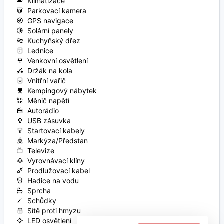
Klimatizace
Parkovací kamera
GPS navigace
Solární panely
Kuchyňský dřez
Lednice
Venkovní osvětlení
Držák na kola
Vnitřní vařič
Kempingový nábytek
Měnič napětí
Autorádio
USB zásuvka
Startovací kabely
Markýza/Předstan
Televize
Vyrovnávací klíny
Prodlužovací kabel
Hadice na vodu
Sprcha
Schůdky
Sítě proti hmyzu
LED osvětlení