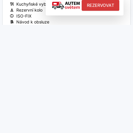
Kuchyňské vybavení
REZERVOVAT
Rezervní kolo
ISO-FIX
Návod k obsluze
Chemické WC
Doporučit
Do oblíbených
Porovnat
Česká republika
285 VOZIDEL K PRONÁJMU
897 MÍST K NAVŠTÍVENÍ