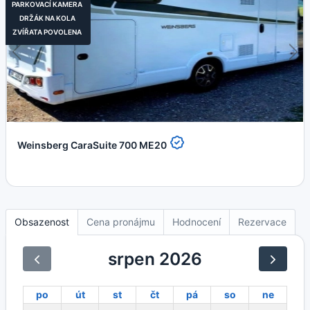
PARKOVACÍ KAMERA
DRŽÁK NA KOLA
ZVÍŘATA POVOLENA
Weinsberg CaraSuite 700 ME20
Obsazenost
Cena pronájmu
Hodnocení
Rezervace
srpen 2026
po
út
st
čt
pá
so
ne