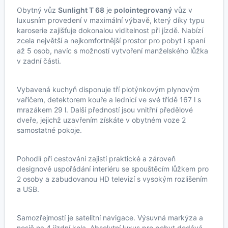
Obytný vůz
Sunlight T 68
je
polointegrovaný
vůz v
luxusním provedení v maximální výbavě, který díky typu
karoserie zajišťuje dokonalou viditelnost při jízdě. Nabízí
zcela největší a nejkomfortnější prostor pro pobyt i spaní
až 5 osob, navíc s možností vytvoření manželského lůžka
v zadní části.
Vybavená kuchyň disponuje tří plotýnkovým plynovým
vařičem, detektorem kouře a lednicí ve své třídě 167 l s
mrazákem 29 l. Další předností jsou vnitřní předělové
dveře, jejichž uzavřením získáte v obytném voze 2
samostatné pokoje.
Pohodlí při cestování zajistí praktické a zároveň
designové uspořádání interiéru se spouštěcím lůžkem pro
2 osoby a zabudovanou HD televizí s vysokým rozlišením
a USB.
Samozřejmostí je satelitní navigace. Výsuvná markýza a
nosič na 4 jízdní kola. Absolutní luxus pro pobyt dodává