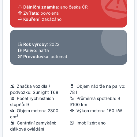
Dálniční známka
: ano česka ČR
Zvířata
: povolena
Kouření
: zakázáno
Rok výroby
: 2022
Palivo
: nafta
Převodovka
: automat
Značka vozidla /
Objem nádrže na palivo:
podvozku: Sunlight T68
78 l
Počet rychlostních
Průměrná spotřeba: 9
stupňů: 9
l/100 km
Objem motoru: 2300
Výkon motoru: 160 kW
3
cm
Centrální zamykání:
Imobilizér: ano
dálkové ovládání