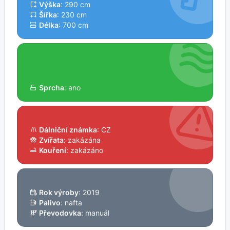
Výška
: 290 cm
Šířka
: 230 cm
Délka
: 700 cm
Sprcha
: ano
Dálniční známka
: CZ
Zvířata
: zakázána
Kouření
: zakázáno
Rok výroby
: 2019
Palivo
: nafta
Převodovka
: manuál