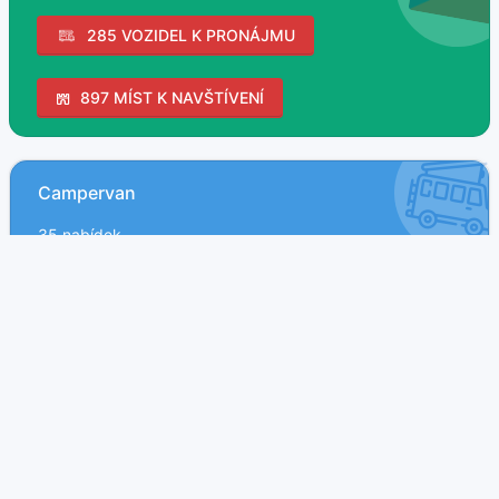
285 VOZIDEL K PRONÁJMU
897 MÍST K NAVŠTÍVENÍ
Campervan
35 nabídek
Obytné MPV
4 nabídek
Obytný vůz
142 nabídek