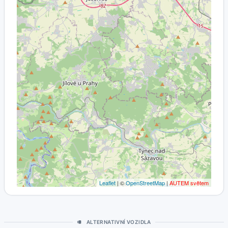
Leaflet
| ©
OpenStreetMap
|
AUTEM světem
ALTERNATIVNÍ VOZIDLA