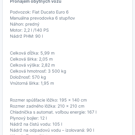
Pronájem obytných vozů
Podvozok: Fiat Ducato Euro 6
Manuálna prevodovka 6 stupňov
Náhon: predný
Motor: 2,2 l /140 PS
Nádrž PHM: 90 l
Celková dĺžka: 5,99 m
Celková šírka: 2,05 m
Celková výška: 2,82 m
Celková hmotnosť: 3 500 kg
Doložnosť: 570 kg
Vnútorná šírka: 1,95 m
Rozmer spúšťacie lôžko: 195 x 140 cm
Rozmer zadného lôžka: 210 x 210 cm
Chladnička s automat. voľbou energie: 167 l
Plynový bojler: 12 l
Nádrž na čistú vodu: 105 l
Nádrž na odpadovú vodu – izolovaná: 90 l