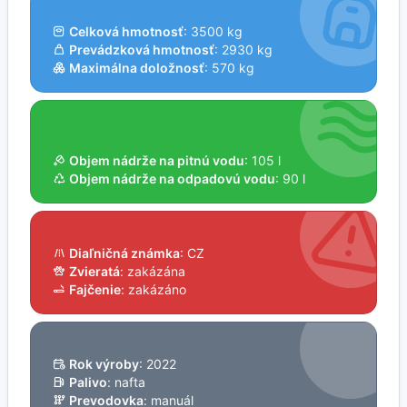
Celková hmotnosť
: 3500 kg
Prevádzková hmotnosť
: 2930 kg
Maximálna doložnosť
: 570 kg
Objem nádrže na pitnú vodu
: 105 l
Objem nádrže na odpadovú vodu
: 90 l
Diaľničná známka
: CZ
Zvieratá
: zakázána
Fajčenie
: zakázáno
Rok výroby
: 2022
Palivo
: nafta
Prevodovka
: manuál