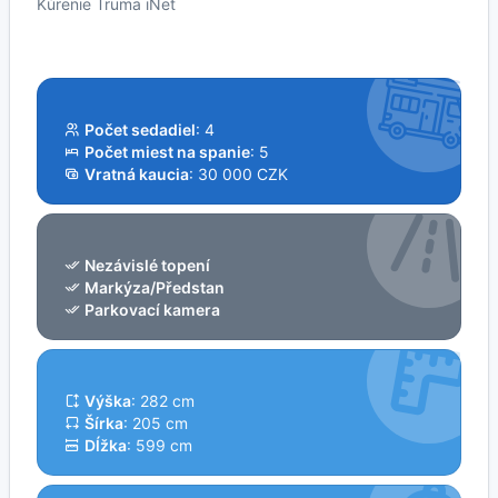
Kúrenie Truma iNet
Počet sedadiel
: 4
Počet miest na spanie
: 5
Vratná kaucia
: 30 000 CZK
Nezávislé topení
Markýza/Předstan
Parkovací kamera
Výška
: 282 cm
Šírka
: 205 cm
Dĺžka
: 599 cm