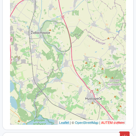
Leaflet
| ©
OpenStreetMap
|
AUTEM světem