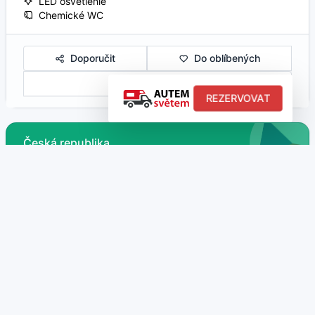
LED osvetlenie
Chemické WC
Doporučit
Do oblíbených
Porovnat
REZERVOVAT
Česká republika
285 VOZIDEL K PRONÁJMU
897 MÍST K NAVŠTÍVENÍ
Campervan
35 nabídek