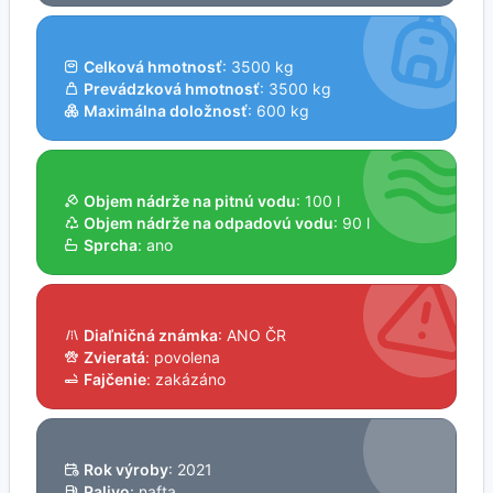
Celková hmotnosť
: 3500 kg
Prevádzková hmotnosť
: 3500 kg
Maximálna doložnosť
: 600 kg
Objem nádrže na pitnú vodu
: 100 l
Objem nádrže na odpadovú vodu
: 90 l
Sprcha
: ano
Diaľničná známka
: ANO ČR
Zvieratá
: povolena
Fajčenie
: zakázáno
Rok výroby
: 2021
Palivo
: nafta