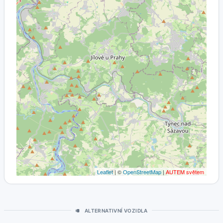
Leaflet
| ©
OpenStreetMap
|
AUTEM světem
ALTERNATIVNÍ VOZIDLA