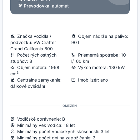
Prevodovka
: automat
Značka vozidla /
Objem nádrže na palivo:
podvozku: VW Crafter
90 l
Grand California 600
Počet rýchlostných
Priemerná spotreba: 10
stupňov: 8
l/100 km
Objem motora: 1968
Výkon motora: 130 kW
3
cm
Centrálne zamykanie:
Imobilizér: ano
dálkové ovládání
OMEZENÍ
Vodičské oprávnenie: B
Minimálny vek vodiča: 18 let
Minimálny počet vodičských skúseností: 3 let
Minimálny počet dní na zapožičanie: 3