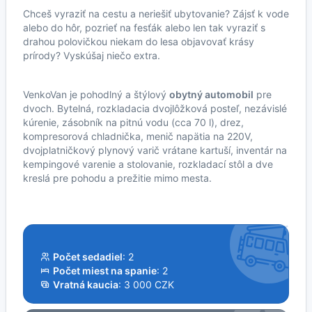
Chceš vyraziť na cestu a neriešiť ubytovanie? Zájsť k vode
alebo do hôr, pozrieť na fesťák alebo len tak vyraziť s
drahou polovičkou niekam do lesa objavovať krásy
prírody? Vyskúšaj niečo extra.
VenkoVan je pohodlný a štýlový
obytný automobil
pre
dvoch. Bytelná, rozkladacia dvojlôžková posteľ, nezávislé
kúrenie, zásobník na pitnú vodu (cca 70 l), drez,
kompresorová chladnička, menič napätia na 220V,
dvojplatničkový plynový varič vrátane kartuší, inventár na
kempingové varenie a stolovanie, rozkladací stôl a dve
kreslá pre pohodu a prežitie mimo mesta.
Počet sedadiel
: 2
Počet miest na spanie
: 2
Vratná kaucia
: 3 000 CZK