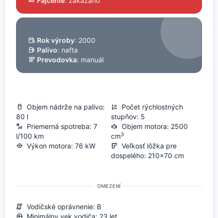
Fajčenie
: zakázáno
Rok výroby
: 2000
Palivo
: nafta
Prevodovka
: manuál
Objem nádrže na palivo:
Počet rýchlostných
80 l
stupňov: 5
Priemerná spotreba: 7
Objem motora: 2500
3
l/100 km
cm
Výkon motora: 76 kW
Veľkosť lôžka pre
dospelého: 210x70 cm
OMEZENÍ
Vodičské oprávnenie: B
Minimálny vek vodiča: 23 let