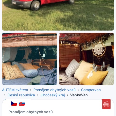
AUTEM světem
Pronájem obytných vozů
Campervan
Česká republika
Jihočeský kraj
VenkoVan
Pronájem obytných vozů