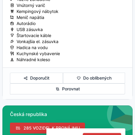
Vnútorný varič
Kempingový nábytok
Menič napätia
Autorádio
USB zásuvka
Štartovacie káble
Vonkajšia el. zásuvka
Hadica na vodu
Kuchynské vybavenie
Náhradné koleso
Doporučit
Do oblíbených
Porovnat
Česká republika
285 VOZIDEL K PRONÁJMU