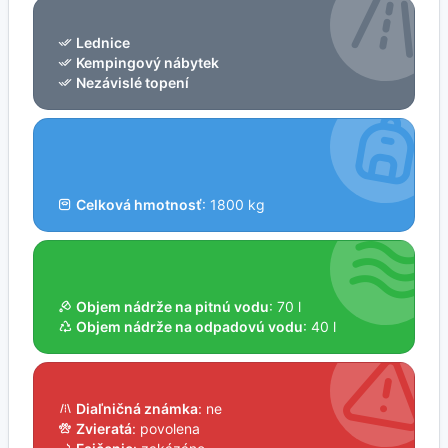
Lednice
Kempingový nábytek
Nezávislé topení
Celková hmotnosť
: 1800 kg
Objem nádrže na pitnú vodu
: 70 l
Objem nádrže na odpadovú vodu
: 40 l
Diaľničná známka
: ne
Zvieratá
: povolena