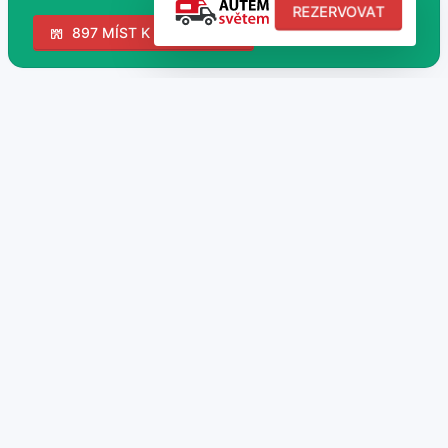
REZERVOVAT
897 MÍST K NAVŠTÍVENÍ
Campervan
35 nabídek
Obytné MPV
4 nabídek
Obytný automobil
142 nabídek
Obytný príves