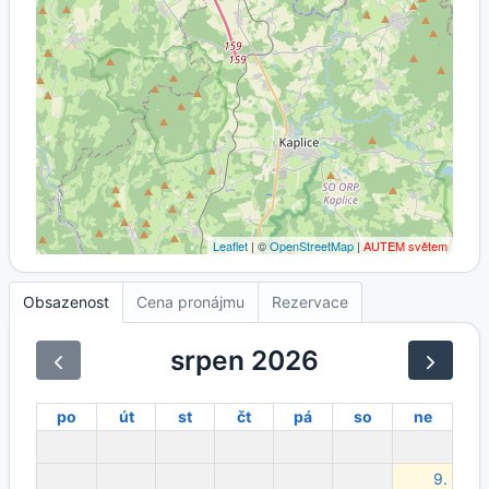
Leaflet
| ©
OpenStreetMap
|
AUTEM světem
Obsazenost
Cena pronájmu
Rezervace
srpen 2026
po
út
st
čt
pá
so
ne
9.