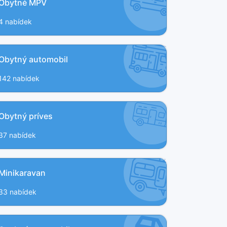
Obytné MPV
4 nabídek
Obytný automobil
142 nabídek
Obytný príves
37 nabídek
Minikaravan
33 nabídek