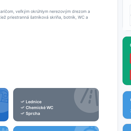
 varičom, veľkým okrúhlym nerezovým drezom a
tiež priestranná šatníková skriňa, botník, WC a
Lednice
Chemické WC
Sprcha