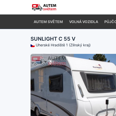
AUTEM SVĚTEM
VOLNÁ VOZIDLA
PŮJČ
SUNLIGHT C 55 V
Uherské Hradiště 1 (Zlínský kraj)