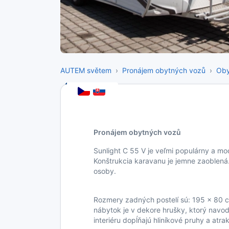
AUTEM světem
Pronájem obytných vozů
Oby
Pronájem obytných vozů
Sunlight C 55 V je veľmi populárny a mo
Konštrukcia karavanu je jemne zaoblená
osoby.
Rozmery zadných postelí sú: 195 x 80 c
nábytok je v dekore hrušky, ktorý navod
interiéru dopĺňajú hliníkové pruhy a atr