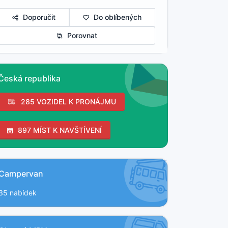
Doporučit
Do oblíbených
Porovnat
Česká republika
285 VOZIDEL K PRONÁJMU
897 MÍST K NAVŠTÍVENÍ
Campervan
35 nabídek