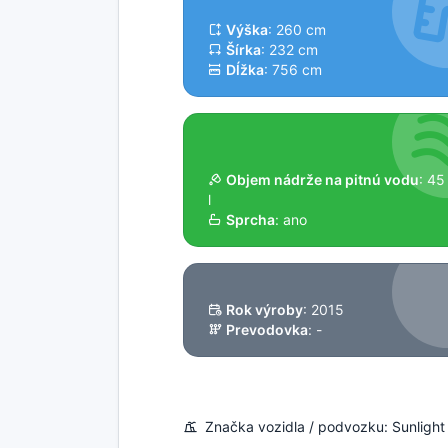
Výška
: 260 cm
Šírka
: 232 cm
Dĺžka
: 756 cm
Objem nádrže na pitnú vodu
: 45
l
Sprcha
: ano
Rok výroby
: 2015
Prevodovka
: -
Značka vozidla / podvozku: Sunlight