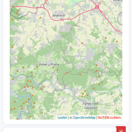
Leaflet
| ©
OpenStreetMap
|
AUTEM světem