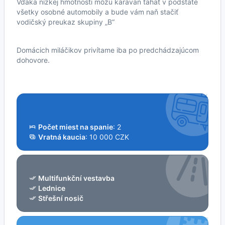
Vďaka nízkej hmotnosti môžu karavan ťahať v podstate
všetky osobné automobily a bude vám naň stačiť
vodičský preukaz skupiny „B“
Domácich miláčikov privítame iba po predchádzajúcom
dohovore.
Počet miest na spanie
: 2
Vratná kaucia
: 10 000 CZK
Multifunkční vestavba
Lednice
Střešní nosič