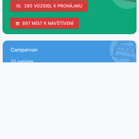
285 VOZIDEL K PRONÁJMU
897 MÍST K NAVŠTÍVENÍ
Campervan
35 nabídek
Obytné MPV
4 nabídek
Obytný automobil
142 nabídek