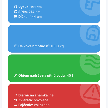
Výška
: 191 cm
Šírka
: 214 cm
Dĺžka
: 444 cm
Celková hmotnosť
: 1000 kg
Objem nádrže na pitnú vodu
: 45 l
Diaľničná známka
: ne
Zvieratá
: povolena
Fajčenie
: zakázáno