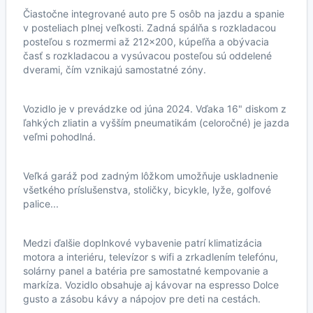
Čiastočne integrované auto pre 5 osôb na jazdu a spanie
v posteliach plnej veľkosti. Zadná spálňa s rozkladacou
posteľou s rozmermi až 212x200, kúpeľňa a obývacia
časť s rozkladacou a vysúvacou posteľou sú oddelené
dverami, čím vznikajú samostatné zóny.
Vozidlo je v prevádzke od júna 2024. Vďaka 16" diskom z
ľahkých zliatin a vyšším pneumatikám (celoročné) je jazda
veľmi pohodlná.
Veľká garáž pod zadným lôžkom umožňuje uskladnenie
všetkého príslušenstva, stoličky, bicykle, lyže, golfové
palice...
Medzi ďalšie doplnkové vybavenie patrí klimatizácia
motora a interiéru, televízor s wifi a zrkadlením telefónu,
solárny panel a batéria pre samostatné kempovanie a
markíza. Vozidlo obsahuje aj kávovar na espresso Dolce
gusto a zásobu kávy a nápojov pre deti na cestách.