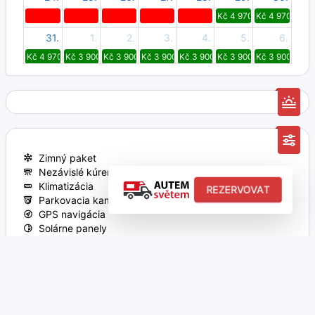
Kč 4 970
Kč 4 970
31.
1.
2.
3.
4.
5.
6.
Kč 4 970
Kč 3 900
Kč 3 900
Kč 3 900
Kč 3 900
Kč 3 900
Kč 3 900
Zimný paket
Nezávislé kúrenie
Klimatizácia
REZERVOVAT
Parkovacia kamera
GPS navigácia
Solárne panely
Kuchynský drez
Chladnička
Vonkajšie osvetlenie
Vnútorný varič
Kempingový nábytok
Autorádio