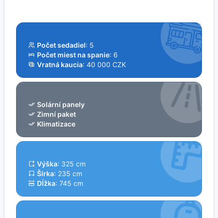
Počet sedadiel
: 5
Počet miest na spanie
: 6
Vratná kaucia
: 40 000 CZK
Solární panely
Zimní paket
Klimatizace
Výška
: 325 cm
Šírka
: 235 cm
Dĺžka
: 745 cm