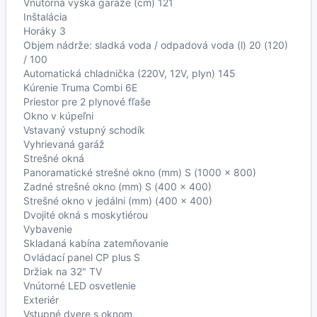
Vnútorná výška garáže (cm) 121
Inštalácia
Horáky 3
Objem nádrže: sladká voda / odpadová voda (l) 20 (120)
/ 100
Automatická chladnička (220V, 12V, plyn) 145
Kúrenie Truma Combi 6E
Priestor pre 2 plynové fľaše
Okno v kúpeľni
Vstavaný vstupný schodík
Vyhrievaná garáž
Strešné okná
Panoramatické strešné okno (mm) S (1000 x 800)
Zadné strešné okno (mm) S (400 x 400)
Strešné okno v jedálni (mm) (400 x 400)
Dvojité okná s moskytiérou
Vybavenie
Skladaná kabína zatemňovanie
Ovládací panel CP plus S
Držiak na 32" TV
Vnútorné LED osvetlenie
Exteriér
Vstupné dvere s oknom