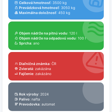
Celková hmotnosť
: 3500 kg
Prevádzková hmotnosť
: 3050 kg
Maximálna doložnosť
: 450 kg
Objem nádrže na pitnú vodu
: 120 l
Objem nádrže na odpadovú vodu
: 100 l
Sprcha
: ano
Diaľničná známka
: ČR
Zvieratá
: zakázána
Fajčenie
: zakázáno
Rok výroby
: 2024
Palivo
: nafta
Prevodovka
: automat