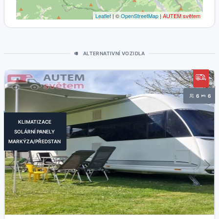
Leaflet
| ©
OpenStreetMap
|
AUTEM světem
ALTERNATIVNÍ VOZIDLA
6
6
KLIMATIZACE
SOLÁRNÍ PANELY
MARKÝZA/PŘEDSTAN