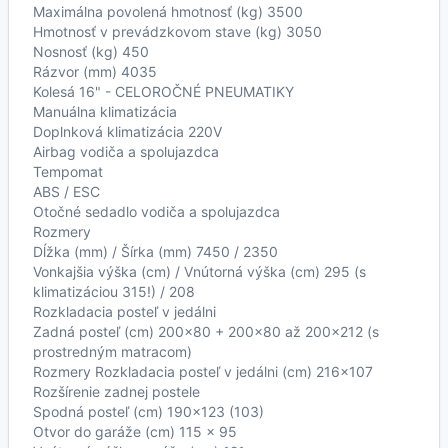
Maximálna povolená hmotnosť (kg) 3500
Hmotnosť v prevádzkovom stave (kg) 3050
Nosnosť (kg) 450
Rázvor (mm) 4035
Kolesá 16" - CELOROČNÉ PNEUMATIKY
Manuálna klimatizácia
Doplnková klimatizácia 220V
Airbag vodiča a spolujazdca
Tempomat
ABS / ESC
Otočné sedadlo vodiča a spolujazdca
Rozmery
Dĺžka (mm) / Šírka (mm) 7450 / 2350
Vonkajšia výška (cm) / Vnútorná výška (cm) 295 (s
klimatizáciou 315!) / 208
Rozkladacia posteľ v jedálni
Zadná posteľ (cm) 200x80 + 200x80 až 200x212 (s
prostredným matracom)
Rozmery Rozkladacia posteľ v jedálni (cm) 216x107
Rozšírenie zadnej postele
Spodná posteľ (cm) 190x123 (103)
Otvor do garáže (cm) 115 x 95