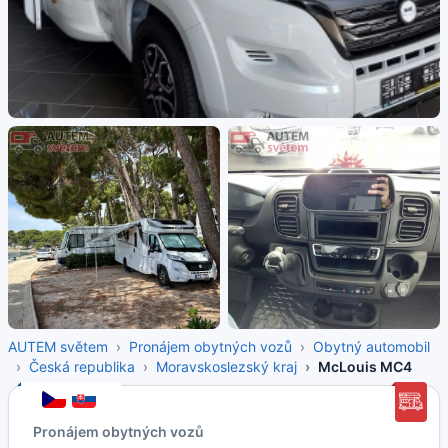
AUTEM světem
Pronájem obytných vozů
Obytný automobil
Česká republika
Moravskoslezský kraj
McLouis MC4
Pronájem obytných vozů