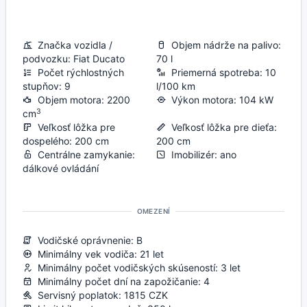
Značka vozidla /
Objem nádrže na palivo:
podvozku: Fiat Ducato
70 l
Počet rýchlostných
Priemerná spotreba: 10
stupňov: 9
l/100 km
Objem motora: 2200
Výkon motora: 104 kW
3
cm
Veľkosť lôžka pre
Veľkosť lôžka pre dieťa:
dospelého: 200 cm
200 cm
Centrálne zamykanie:
Imobilizér: ano
dálkové ovládání
OMEZENÍ
Vodičské oprávnenie: B
Minimálny vek vodiča: 21 let
Minimálny počet vodičských skúseností: 3 let
Minimálny počet dní na zapožičanie: 4
Servisný poplatok: 1815 CZK