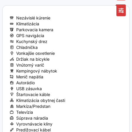
Nezávislé kúrenie
Klimatizácia
Parkovacia kamera
GPS navigácia
Kuchynský drez
Chladnička
Vonkajšie osvetlenie
Držiak na bicykle
Vnútorný varič
Kempingový nábytok
Menič napätia
Autorádio
USB zásuvka
Štartovacie káble
Klimatizácia obytnej časti
Markíza/Predstan
Televízia
Súprava náradia
Vyrovnávacie kliny
Predlžovací kábel