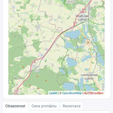
Leaflet
| ©
OpenStreetMap
|
AUTEM světem
Obsazenost
Cena pronájmu
Rezervace