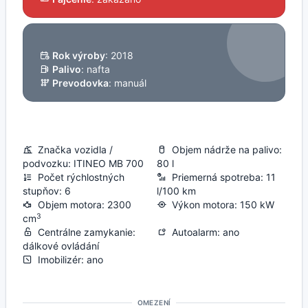
Rok výroby
: 2018
Palivo
: nafta
Prevodovka
: manuál
Značka vozidla /
Objem nádrže na palivo:
podvozku: ITINEO MB 700
80 l
Počet rýchlostných
Priemerná spotreba: 11
stupňov: 6
l/100 km
Objem motora: 2300
Výkon motora: 150 kW
3
cm
Centrálne zamykanie:
Autoalarm: ano
dálkové ovládání
Imobilizér: ano
OMEZENÍ