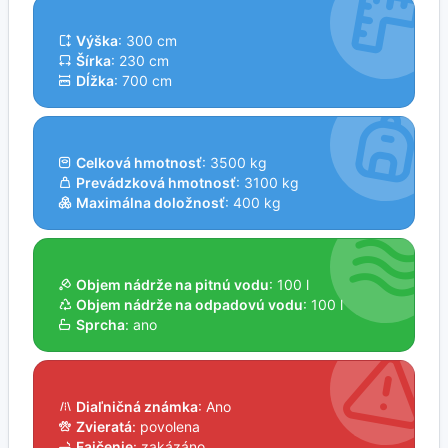
Výška
: 300 cm
Šírka
: 230 cm
Dĺžka
: 700 cm
Celková hmotnosť
: 3500 kg
Prevádzková hmotnosť
: 3100 kg
Maximálna doložnosť
: 400 kg
Objem nádrže na pitnú vodu
: 100 l
Objem nádrže na odpadovú vodu
: 100 l
Sprcha
: ano
Diaľničná známka
: Ano
Zvieratá
: povolena
Fajčenie
: zakázáno