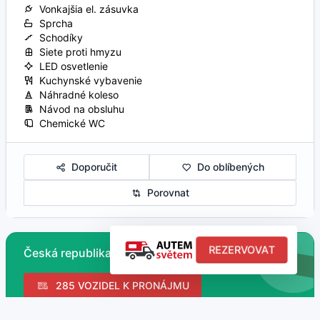
Vonkajšia el. zásuvka
Sprcha
Schodíky
Siete proti hmyzu
LED osvetlenie
Kuchynské vybavenie
Náhradné koleso
Návod na obsluhu
Chemické WC
Doporučit
Do oblíbených
Porovnat
REZERVOVAT
Česká republika
285 VOZIDEL K PRONÁJMU