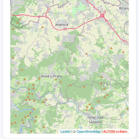
Leaflet
| ©
OpenStreetMap
|
AUTEM světem