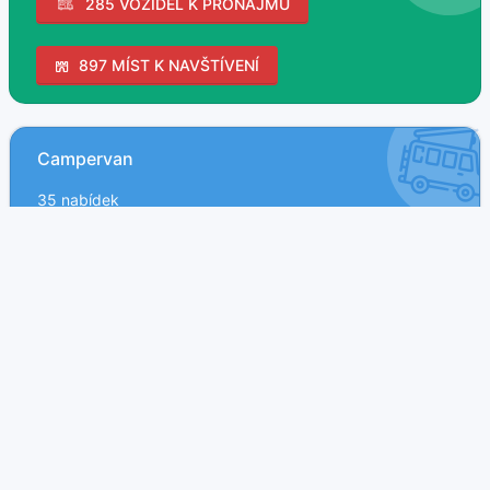
285 VOZIDEL K PRONÁJMU
897 MÍST K NAVŠTÍVENÍ
Campervan
35 nabídek
Obytné MPV
4 nabídek
Obytný automobil
142 nabídek