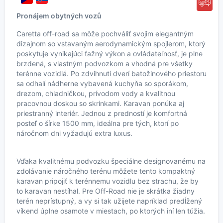
Pronájem obytných vozů
Caretta off-road sa môže pochváliť svojim elegantným
dizajnom so vstavaným aerodynamickým spojlerom, ktorý
poskytuje vynikajúci ťažný výkon a ovládateľnosť, je plne
brzdená, s vlastným podvozkom a vhodná pre všetky
terénne vozidlá. Po zdvihnutí dverí batožinového priestoru
sa odhalí nádherne vybavená kuchyňa so sporákom,
drezom, chladničkou, prívodom vody a kvalitnou
pracovnou doskou so skrinkami. Karavan ponúka aj
priestranný interiér. Jednou z predností je komfortná
posteľ o šírke 1500 mm, ideálna pre tých, ktorí po
náročnom dni vyžadujú extra luxus.
Vďaka kvalitnému podvozku špeciálne designovanému na
zdolávanie náročného terénu môžete tento kompaktný
karavan pripojiť k terénnemu vozidlu bez strachu, že by
to karavan nestíhal. Pre Off-Road nie je skrátka žiadny
terén neprístupný, a vy si tak užijete napríklad predĺžený
víkend úplne osamote v miestach, po ktorých iní len túžia.