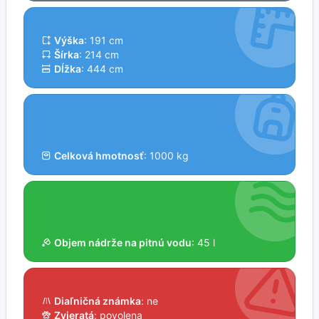
Výška
: 191 cm
Šírka
: 214 cm
Dĺžka
: 444 cm
Celková hmotnosť
: 1000 kg
Objem nádrže na pitnú vodu
: 45 l
Diaľničná známka
: ne
Zvieratá
: povolena