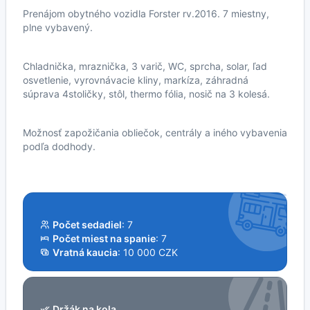
Prenájom obytného vozidla Forster rv.2016. 7 miestny,
plne vybavený.
Chladnička, mraznička, 3 varič, WC, sprcha, solar, ľad
osvetlenie, vyrovnávacie kliny, markíza, záhradná
súprava 4stoličky, stôl, thermo fólia, nosič na 3 kolesá.
Možnosť zapožičania obliečok, centrály a iného vybavenia
podľa dodhody.
Počet sedadiel
: 7
Počet miest na spanie
: 7
Vratná kaucia
: 10 000 CZK
Držák na kola