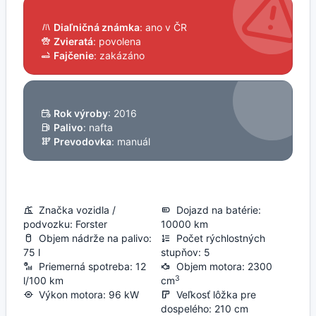
Diaľničná známka
: ano v ČR
Zvieratá
: povolena
Fajčenie
: zakázáno
Rok výroby
: 2016
Palivo
: nafta
Prevodovka
: manuál
Značka vozidla /
Dojazd na batérie:
podvozku: Forster
10000 km
Objem nádrže na palivo:
Počet rýchlostných
75 l
stupňov: 5
Priemerná spotreba: 12
Objem motora: 2300
3
l/100 km
cm
Výkon motora: 96 kW
Veľkosť lôžka pre
dospelého: 210 cm