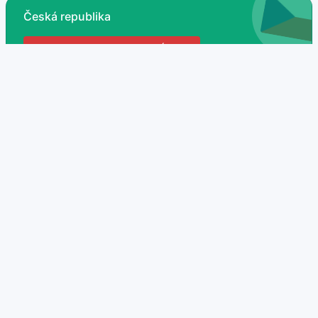
Česká republika
285 VOZIDEL K PRONÁJMU
897 MÍST K NAVŠTÍVENÍ
Campervan
35 nabídek
Obytné MPV
4 nabídek
Obytný automobil