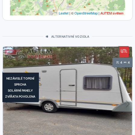
Leaflet
| ©
OpenStreetMap
|
AUTEM světem
ALTERNATIVNÍ VOZIDLA
4
4
NEZÁVISLÉ TOPENÍ
SPRCHA
SOLÁRNÍ PANELY
ZVÍŘATA POVOLENA