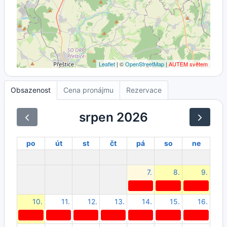
Leaflet
| ©
OpenStreetMap
|
AUTEM světem
Obsazenost
Cena pronájmu
Rezervace
srpen 2026
po
út
st
čt
pá
so
ne
7.
8.
9.
10.
11.
12.
13.
14.
15.
16.