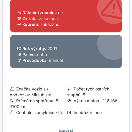
Dálniční známka
: ne
Zvířata
: zakázána
Kouření
: zakázáno
Rok výroby
: 2001
Palivo
: nafta
Převodovka
: manuál
Značka vozidla /
Počet rychlostních
podvozku: Mitsubishi
stupňů: 5
Průměrná spotřeba: 8
Výkon motoru: 118 kW
l/100 km
Centrální zamykání: klíč
Imobilizér: ano
OMEZENÍ