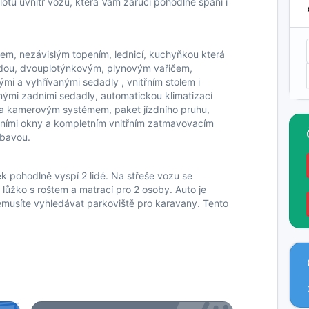
eplotu uvnitř vozu, která Vám zaručí pohodlné spaní i
m, nezávislým topením, lednicí, kuchyňkou která
odou, dvouplotýnkovým, plynovým vařičem,
mi a vyhřívanými sedadly , vnitřním stolem i
ými zadními sedadly, automatickou klimatizací
 a kamerovým systémem, paket jízdního pruhu,
dními okny a kompletním vnitřním zatmavovacím
ýbavou.
ek pohodlně vyspí 2 lidé. Na střeše vozu se
 lůžko s roštem a matrací pro 2 osoby. Auto je
emusíte vyhledávat parkoviště pro karavany. Tento