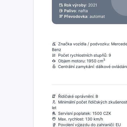
Rok výroby
: 2021
Palivo
: nafta
Převodovka
: automat
Značka vozidla / podvozku: Merced
Benz
Počet rychlostních stupňů: 9
3
Objem motoru: 1950 cm
Centrální zamykání: dálkové ovládán
Řidičské oprávnění: B
Minimální počet řidičských zkušenost
let
Servisní poplatek: 1500 CZK
Max. rychlost: 130 km/h
Povolení výjezdu do zahraničí: EU