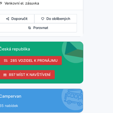
Venkovní el. zásuvka
Doporučit
Do oblíbených
Porovnat
Česká republika
285 VOZIDEL K PRONÁJMU
897 MÍST K NAVŠTÍVENÍ
Campervan
35 nabídek