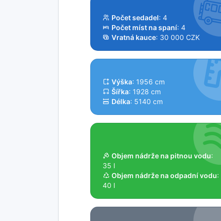
Počet sedadel
: 4
Počet míst na spaní
: 4
Vratná kauce
: 30 000 CZK
Výška
: 1956 cm
Šířka
: 1928 cm
Délka
: 5140 cm
Objem nádrže na pitnou vodu
:
35 l
Objem nádrže na odpadní vodu
:
40 l