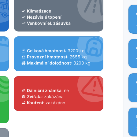
Klimatizace
Nezávislé topení
Venkovní el. zásuvka
Celková hmotnost
: 3200 kg
Provozní hmotnost
: 2555 kg
Maximální doložnost
: 3200 kg
Dálniční známka
: ne
Zvířata
: zakázána
Kouření
: zakázáno