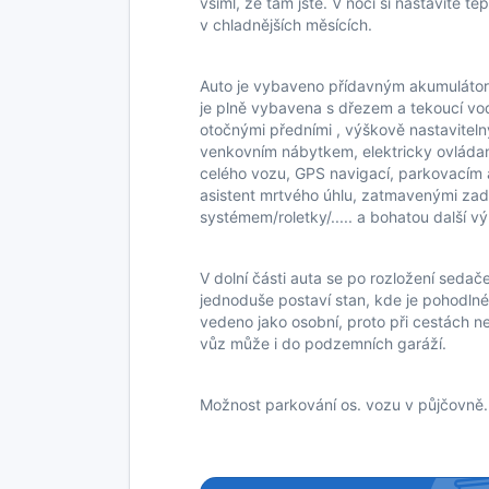
všiml, že tam jste. V noci si nastavíte t
v chladnějších měsících.
Auto je vybaveno přídavným akumulátore
je plně vybavena s dřezem a tekoucí v
otočnými předními , výškově nastavitelný
venkovním nábytkem, elektricky ovládan
celého vozu, GPS navigací, parkovacím
asistent mrtvého úhlu, zatmavenými za
systémem/roletky/..... a bohatou další v
V dolní části auta se po rozložení sedač
jednoduše postaví stan, kde je pohodlné
vedeno jako osobní, proto při cestách n
vůz může i do podzemních garáží.
Možnost parkování os. vozu v půjčovně.