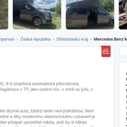
mpervan
Česká republika
Středočeský kraj
Mercedes Benz M
C, 9-ti stupňová automatická převodovka.
egistrace v TP, jako osobní vůz. v zimě na lyže, v
lké obytné auto, žádný terén není překážkou. Není
hodlné a díky modernímu elektronickému vybavení je
blém přespat uprostřed města, aniž by si někdo