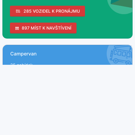
285 VOZIDEL K PRONÁJMU
897 MÍST K NAVŠTÍVENÍ
Campervan
35 nabídek
Obytné MPV
4 nabídek
Obytný vůz
142 nabídek