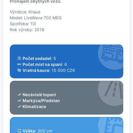
Pronájem obytných vozů
Výrobce: Knaus
Model: LiveWave 700 MEG
Spotřeba: 10l
Rok výroby: 2018
Počet sedadel
: 5
Počet míst na spaní
: 6
Vratná kauce
: 15 000 CZK
Nezávislé topení
Markýza/Předstan
Klimatizace
Výška
: 300 cm