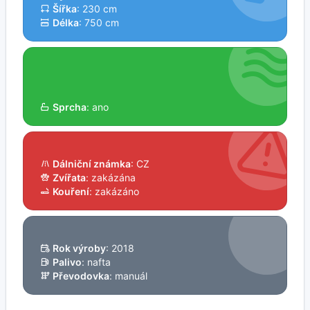
Šířka
: 230 cm
Délka
: 750 cm
Sprcha
: ano
Dálniční známka
: CZ
Zvířata
: zakázána
Kouření
: zakázáno
Rok výroby
: 2018
Palivo
: nafta
Převodovka
: manuál