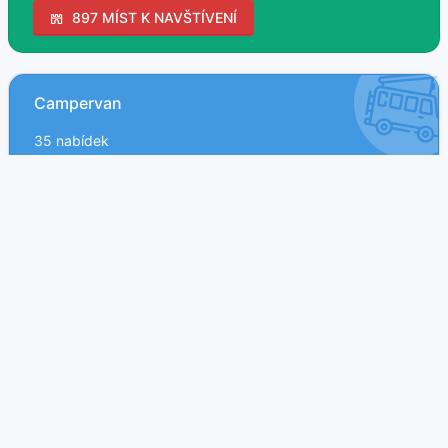
897 MÍST K NAVŠTÍVENÍ
Campervan
35 nabídek
Obytné MPV
4 nabídek
Obytný vůz
142 nabídek
Obytný přívěs