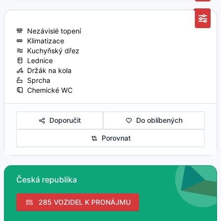
Nezávislé topení
Klimatizace
Kuchyňský dřez
Lednice
Držák na kola
Sprcha
Chemické WC
Doporučit
Do oblíbených
Porovnat
Česká republika
285 VOZIDEL K PRONÁJMU