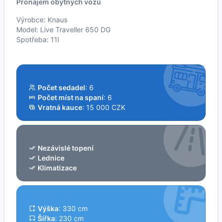
Pronájem obytných vozů
Výrobce: Knaus
Model: Live Traveller 650 DG
Spotřeba: 11l
Počet sedadel
: 6
Počet míst na spaní
: 6
Vratná kauce
: 15 000 CZK
Nezávislé topení
Lednice
Klimatizace
Výška
: 330 cm
Šířka
: 230 cm