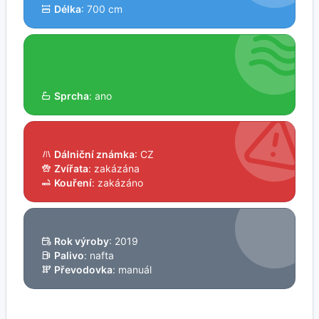
Délka
: 700 cm
Sprcha
: ano
Dálniční známka
: CZ
Zvířata
: zakázána
Kouření
: zakázáno
Rok výroby
: 2019
Palivo
: nafta
Převodovka
: manuál